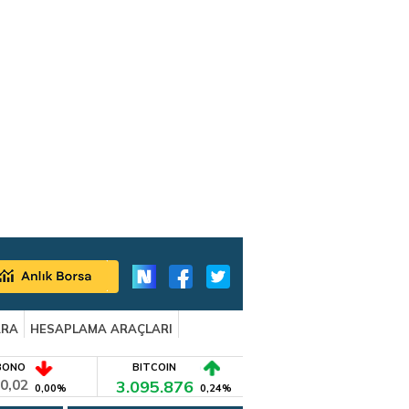
ARA
HESAPLAMA ARAÇLARI
BONO
BITCOIN
0,02
3.095.876
0,00%
0,24%