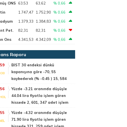
müş ONS
63,53
63,62
% 0,66
tin
1.747,47
1.752,90
% 0,66
ladyum
1.379,33
1.384,83
% 0,66
nt Pet.
82,31
82,31
% 0,66
ın Ons
4.341,53
4.342,09
% 0,66
ans Raporu
:59
BIST 30 endeksi dünkü
kapanışına göre -70, 55
030
kaybederek (% -0.45 ) 15, 584
:56
Yüzde -3.21 oranında düşüşle
44.04 lira fiyatla işlem gören
HOL
hissede 2, 601, 347 adet işlem
:55
Yüzde -4.32 oranında düşüşle
71.90 lira fiyatla işlem gören
NEL
hissede 321, 259 adet işlem