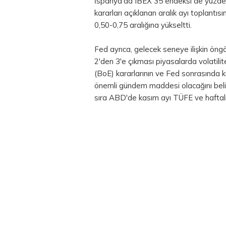
İspanya'da IBEX 35 endeksi de yüzde 
kararları açıklanan aralık ayı toplantıs
0,50-0,75 aralığına yükseltti.
Fed ayrıca, gelecek seneye ilişkin öngör
2'den 3'e çıkması piyasalarda volatilit
(BoE) kararlarının ve Fed sonrasında ku
önemli gündem maddesi olacağını belir
sıra ABD'de kasım ayı TÜFE ve haftalık i