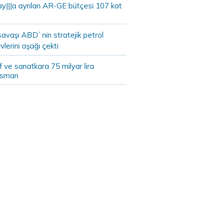
ay|||a ayrılan AR-GE bütçesi 107 kat
savaşı ABD`nin stratejik petrol
vlerini aşağı çekti
 ve sanatkara 75 milyar lira
nsman