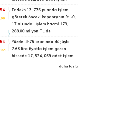
:54
Endeks 13, 776 puanda işlem
görerek önceki kapanışının % -0,
100
17 altında . İşlem hacmi 173,
288.00 milyon TL de
:54
Yüzde -9.75 oranında düşüşle
7.68 lira fiyatla işlem gören
DGS
hissede 17, 524, 069 adet işlem
daha fazla