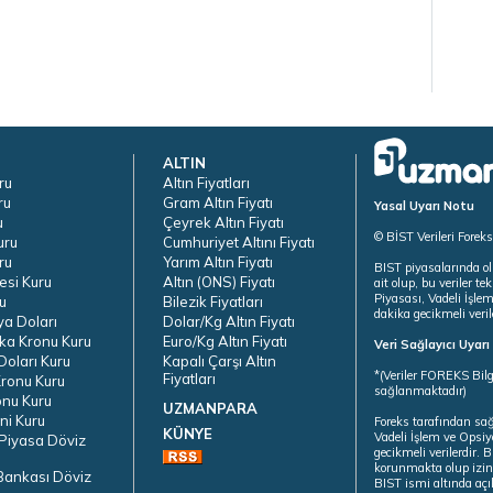
ALTIN
ru
Altın Fiyatları
ru
Gram Altın Fiyatı
Yasal Uyarı Notu
u
Çeyrek Altın Fiyatı
© BİST Verileri Forek
uru
Cumhuriyet Altını Fiyatı
ru
Yarım Altın Fiyatı
BIST piyasalarında ol
esi Kuru
Altın (ONS) Fiyatı
ait olup, bu veriler 
Piyasası, Vadeli İşle
u
Bilezik Fiyatları
dakika gecikmeli veril
ya Doları
Dolar/Kg Altın Fiyatı
ka Kronu Kuru
Euro/Kg Altın Fiyatı
Veri Sağlayıcı Uyar
oları Kuru
Kapalı Çarşı Altın
*(Veriler FOREKS Bilg
Fiyatları
ronu Kuru
sağlanmaktadır)
onu Kuru
UZMANPARA
ni Kuru
Foreks tarafından sa
KÜNYE
Vadeli İşlem ve Opsiy
Piyasa Döviz
gecikmeli verilerdir.
korunmakta olup izins
Bankası Döviz
BIST ismi altında açı