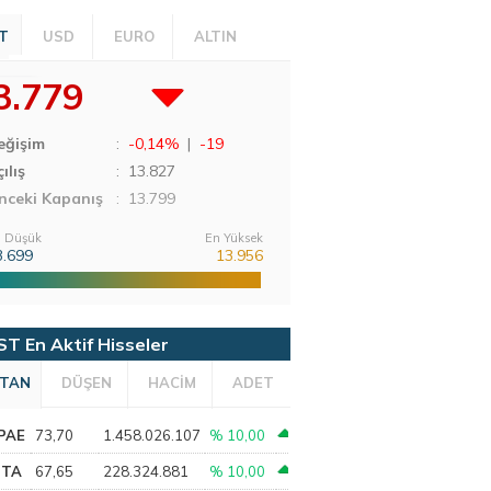
T
USD
EURO
ALTIN
3.779
eğişim
:
-0,14%
|
-19
ılış
:
13.827
nceki Kapanış
: 13.799
 Düşük
En Yüksek
3.699
13.956
ST En Aktif Hisseler
TAN
DÜŞEN
HACİM
ADET
PAE
73,70
1.458.026.107
% 10,00
PTA
67,65
228.324.881
% 10,00