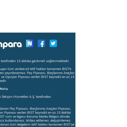
s tarafından 15 dakika gecikmeli sağlanmaktadır.
uşan tüm verilere ait telif hakları tamamen BIST'e
tekrar yayınlanamaz. Pay Piyasası, Borçlanma Araçları
m ve Opsiyon Piyasası verileri BIST kaynaklı en az 15
erdir.
ı Notu
i İletişim Hizmetleri A.Ş. tarafından
ğlanan Pay Piyasası, Borçlanma Araçları Piyasası,
on Piyasası verileri BIST kaynaklı en az 15 dakika
 BIST isim ve logosu Koruma Marka Belgesi altında
iz kullanılamaz, iktibas edilemez, değiştirilemez.
klanan tüm belgelerin telif hakları tamamen BIST'ye