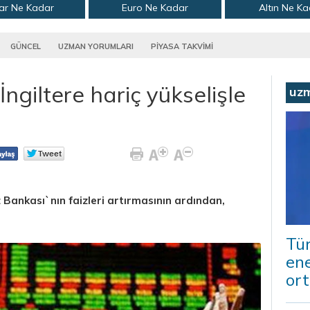
ar Ne Kadar
Euro Ne Kadar
Altın Ne K
GÜNCEL
UZMAN YORUMLARI
PİYASA TAKVİMİ
ngiltere hariç yükselişle
uz
Bankası`nın faizleri artırmasının ardından,
Tür
ene
ort