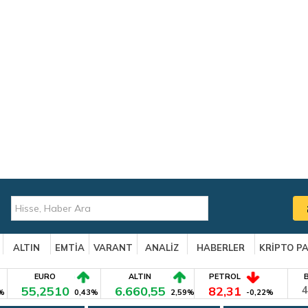
ALTIN
EMTİA
VARANT
ANALİZ
HABERLER
KRİPTO P
EURO
ALTIN
PETROL
55,2510
6.660,55
82,31
4
%
0,43%
2,59%
-0,22%