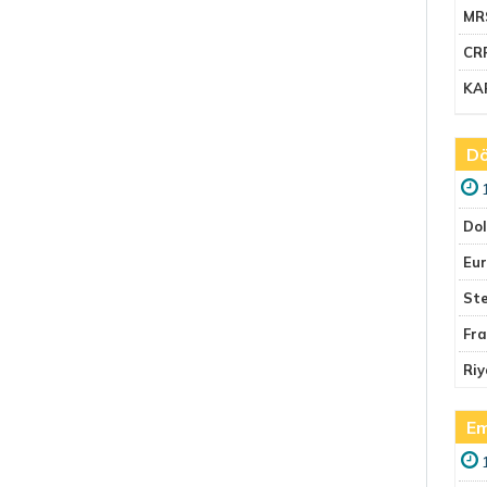
MR
CR
KA
Dö
Do
Eu
Ste
Fr
Riy
Em