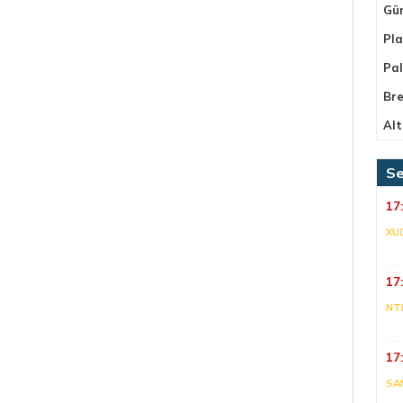
Gü
Pla
Pa
Bre
Alt
Se
17
XU
17
NT
17
SA