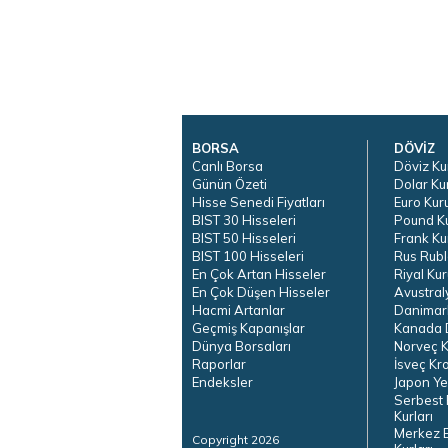
BORSA
DÖVİZ
Canlı Borsa
Döviz Ku
Günün Özeti
Dolar Ku
Hisse Senedi Fiyatları
Euro Kur
BIST 30 Hisseleri
Pound K
BIST 50 Hisseleri
Frank Ku
BIST 100 Hisseleri
Rus Rubl
En Çok Artan Hisseler
Riyal Kur
En Çok Düşen Hisseler
Avustral
Hacmi Artanlar
Danimar
Geçmiş Kapanışlar
Kanada D
Dünya Borsaları
Norveç K
Raporlar
İsveç Kr
Endeksler
Japon Ye
Serbest 
Kurları
Merkez 
Copyright 2026