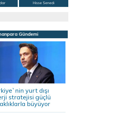
adar
Hisse Senedi
manpara Gündemi
kiye`nin yurt dışı
rji stratejisi güçlü
aklıklarla büyüyor