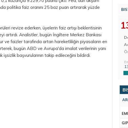
0,1 kazançla 9.229,70 puana çıktı. Fed, dün akşam
ında politika faiz oranını 25 baz puan artırarak yüzde
BIS
1
üleri revize ederken, üyelerin faiz artışı beklentisinin
eyi artırdı. Analistler, bugün İngiltere Merkez Bankası
D
r ve faizler tarafında artan hareketliliğin piyasaların en
Aç
terek, bugün ABD ve Avrupa'da imalat verilerinin yanı
Ö
şsizlik başvurularının takip edileceğini bildirdi.
En
1
BI
AR
EM
GI