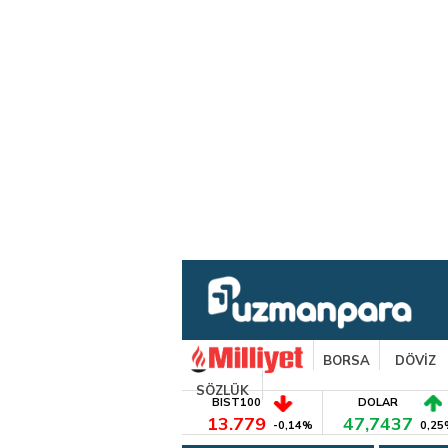
BORSA
DÖVİZ
SÖZLÜK
BIST100
DOLAR
13.779
47,7437
-0,14%
0,25