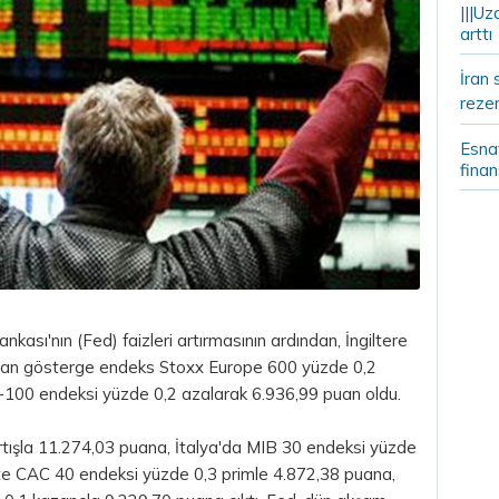
|||Uz
arttı
İran 
rezer
Esnaf
fina
sı'nın (Fed) faizleri artırmasının ardından, İngiltere
ardından gösterge endeks Stoxx Europe 600 yüzde 0,2
100 endeksi yüzde 0,2 azalarak 6.936,99 puan oldu.
rtışla 11.274,03 puana, İtalya'da MIB 30 endeksi yüzde
'te CAC 40 endeksi yüzde 0,3 primle 4.872,38 puana,