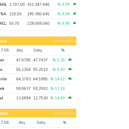
SHL
1.707,00
151.347.646
% 9,99
FSA
210,50
195.380.645
% 9,98
RCL
50,70
228.008.040
% 9,98
viz
daha fazla
17:58
Alış
Satış
%
lar
47,6785
47,7437
% 0,25
ro
55,1254
55,2510
% 0,43
rlin
64,2763
64,5985
% 14,52
ank
58,9637
59,2592
% 13,18
al
12,6894
12,7530
% 14,69
tia
daha fazla
17:58
Alış
Satış
%