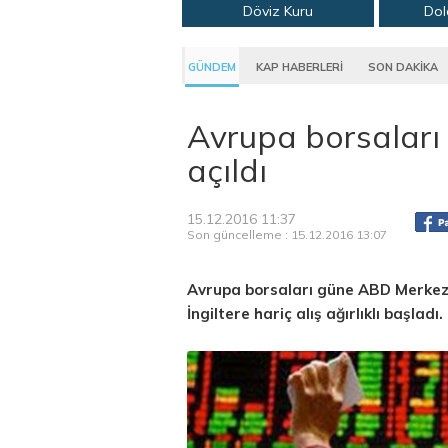
Döviz Kuru
Dol
GÜNDEM
KAP HABERLERİ
SON DAKİKA
Avrupa borsaları İ
açıldı
15.12.2016 11:37
Son güncelleme : 15.12.2016 13:07
Avrupa borsaları güne ABD Merkez 
İngiltere hariç alış ağırlıklı başladı.