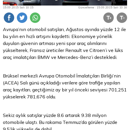
15.09.2015 Salı 10:15
Güncelleme : 15.09.2015 Salı 10:16
Avrupa’nın otomobil satışları, Ağustos ayında yüzde 12 ile
bu yılın en hızlı artışını kaydetti. Ekonomiye yönelik
duyulan güvenin artması yeni spor araç alımlarını
yükselterek, Fransız üreticiler Renault ve Citroen’i ve lüks
araç imalatçıları BMW ve Mercedes-Benz’i destekledi.
Brüksel merkezli Avrupa Otomobil İmalatçıları Birliği’nin
(ACEA) Salı günü açıkladığı verilere göre trafiğe yapılan
araç kayıtları, geçtiğimiz ay bir yıl önceki seviyesi 701,251
yükselerek 781,676 oldu.
Sekiz aylık satışlar yüzde 8.6 artarak 9.38 milyon
otomobile ulaştı. Bu rakama Temmuz’da görülen yüzde
9.5’lik yükseliş de dahil.