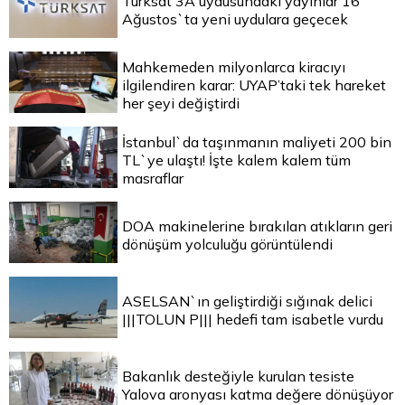
Türksat 3A uydusundaki yayınlar 16
Ağustos`ta yeni uydulara geçecek
Mahkemeden milyonlarca kiracıyı
ilgilendiren karar: UYAP’taki tek hareket
her şeyi değiştirdi
İstanbul`da taşınmanın maliyeti 200 bin
TL`ye ulaştı! İşte kalem kalem tüm
masraflar
DOA makinelerine bırakılan atıkların geri
dönüşüm yolculuğu görüntülendi
ASELSAN`ın geliştirdiği sığınak delici
|||TOLUN P||| hedefi tam isabetle vurdu
Bakanlık desteğiyle kurulan tesiste
Yalova aronyası katma değere dönüşüyor