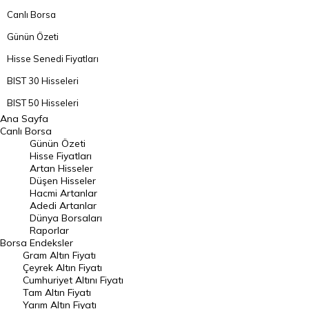
Canlı Borsa
Günün Özeti
Hisse Senedi Fiyatları
BIST 30 Hisseleri
BIST 50 Hisseleri
Ana Sayfa
BIST 100 Hisseleri
Canlı Borsa
Günün Özeti
En Çok Artan Hisseler
Hisse Fiyatları
Artan Hisseler
En Çok Düşen Hisseler
Düşen Hisseler
Hacmi Artanlar
Hacmi Artanlar
Adedi Artanlar
Geçmiş Kapanışlar
Dünya Borsaları
Raporlar
Dünya Borsaları
Borsa
Endeksler
Gram Altın Fiyatı
Raporlar
Çeyrek Altın Fiyatı
Endeksler
Cumhuriyet Altını Fiyatı
Tam Altın Fiyatı
Yarım Altın Fiyatı
DÖVİZ