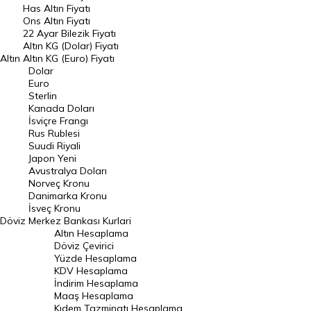
Has Altın Fiyatı
Ons Altın Fiyatı
Döviz Kuru
22 Ayar Bilezik Fiyatı
Dolar Kuru
Altın KG (Dolar) Fiyatı
Altın
Altın KG (Euro) Fiyatı
Euro Kuru
Dolar
Euro
Pound Kuru
Sterlin
Kanada Doları
Frank Kuru
İsviçre Frangı
Riyal Kuru
Rus Rublesi
Suudi Riyali
Avustralya Doları
Japon Yeni
Avustralya Doları
Danimarka Kronu Kuru
Norveç Kronu
Danimarka Kronu
Kanada Doları Kuru
İsveç Kronu
Döviz
Merkez Bankası Kurlari
Norveç Kronu Kuru
Altın Hesaplama
İsveç Kronu Kuru
Döviz Çevirici
Yüzde Hesaplama
Japon Yeni Kuru
KDV Hesaplama
İndirim Hesaplama
Serbest Piyasa Döviz Kurları
Maaş Hesaplama
Kıdem Tazminatı Hesaplama
Merkez Bankası Döviz Kurları