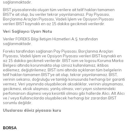
sağlanmaktadır.
BIST piyasalarında oluşan tüm verilere ait telif hakları tamamen
BIST'e ait olup, bu veriler tekrar yayınlanamaz. Pay Piyasası,
Borçlanma Araçları Piyasası, Vadeli İşlem ve Opsiyon Piyasası
verileri BIST kaynaklı en az 15 dakika gecikmeli verilerdir.
Veri Sağlayıcı Uyarı Notu
Veriler FOREKS Bilgi İletişim Hizmetleri A.Ş. tarafından
sağlanmaktadır.
Foreks tarafından sağlanan Pay Piyasası, Borçlanma Araçları
Piyasası, Vadeli İşlem ve Opsiyon Piyasası verileri BIST kaynaklı en
az 15 dakika gecikmeli verilerdir. BIST isim ve logosu Koruma Marka
Belgesi altında korunmakta olup izinsiz kullanılamaz, iktibas
edilemez, değiştirilemez. BIST ismi altında açıklanan tüm belgelerin
telif hakları tamamen BIST'ye ait olup, tekrar yayınlanamaz. BIST,
verinin sekansı, doğruluğu ve tamlığı konusunda herhangi bir garanti
vermez. Veri yayınında oluşabilecek aksaklıklar, verinin ulaşmaması,
gecikmesi, eksik ulaşması, yanlış olması, veri yayın sistemindeki
perfomansın düşmesi veya kesintili olması gibi hallerde Alıcı, Alt Alıcı
ve / veya Kullanıcılarda oluşabilecek herhangi bir zarardan BIST
sorumlu değildir.
Uluslarası döviz piyasası kuru
BORSA