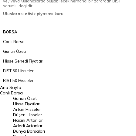
ve / veya Kullanıcılarda oluşabilecek herhangi bir zarardan BIST
sorumlu değildir.
Uluslarası döviz piyasası kuru
BORSA
Canlı Borsa
Günün Özeti
Hisse Senedi Fiyatları
BIST 30 Hisseleri
BIST 50 Hisseleri
Ana Sayfa
BIST 100 Hisseleri
Canlı Borsa
Günün Özeti
En Çok Artan Hisseler
Hisse Fiyatları
Artan Hisseler
En Çok Düşen Hisseler
Düşen Hisseler
Hacmi Artanlar
Hacmi Artanlar
Adedi Artanlar
Geçmiş Kapanışlar
Dünya Borsaları