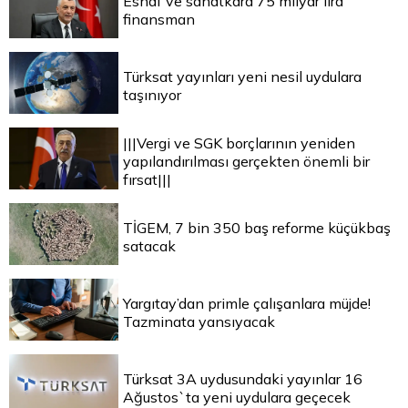
Esnaf ve sanatkara 75 milyar lira
finansman
Türksat yayınları yeni nesil uydulara
taşınıyor
|||Vergi ve SGK borçlarının yeniden
yapılandırılması gerçekten önemli bir
fırsat|||
TİGEM, 7 bin 350 baş reforme küçükbaş
satacak
Yargıtay’dan primle çalışanlara müjde!
Tazminata yansıyacak
Türksat 3A uydusundaki yayınlar 16
Ağustos`ta yeni uydulara geçecek