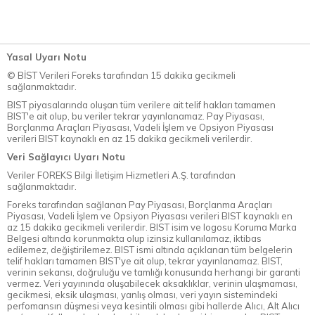
Yasal Uyarı Notu
© BİST Verileri Foreks tarafından 15 dakika gecikmeli
sağlanmaktadır.
BIST piyasalarında oluşan tüm verilere ait telif hakları tamamen
BIST'e ait olup, bu veriler tekrar yayınlanamaz. Pay Piyasası,
Borçlanma Araçları Piyasası, Vadeli İşlem ve Opsiyon Piyasası
verileri BIST kaynaklı en az 15 dakika gecikmeli verilerdir.
Veri Sağlayıcı Uyarı Notu
Veriler FOREKS Bilgi İletişim Hizmetleri A.Ş. tarafından
sağlanmaktadır.
Foreks tarafından sağlanan Pay Piyasası, Borçlanma Araçları
Piyasası, Vadeli İşlem ve Opsiyon Piyasası verileri BIST kaynaklı en
az 15 dakika gecikmeli verilerdir. BIST isim ve logosu Koruma Marka
Belgesi altında korunmakta olup izinsiz kullanılamaz, iktibas
edilemez, değiştirilemez. BIST ismi altında açıklanan tüm belgelerin
telif hakları tamamen BIST'ye ait olup, tekrar yayınlanamaz. BIST,
verinin sekansı, doğruluğu ve tamlığı konusunda herhangi bir garanti
vermez. Veri yayınında oluşabilecek aksaklıklar, verinin ulaşmaması,
gecikmesi, eksik ulaşması, yanlış olması, veri yayın sistemindeki
perfomansın düşmesi veya kesintili olması gibi hallerde Alıcı, Alt Alıcı