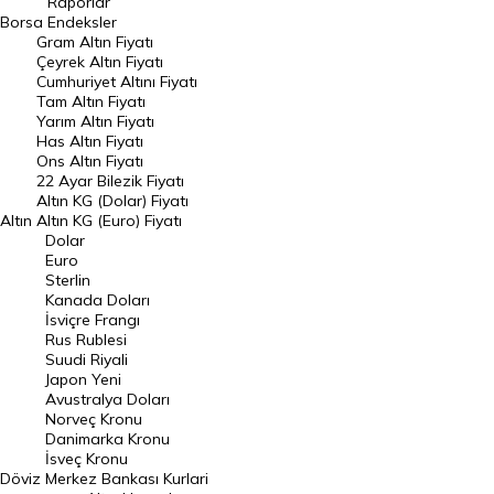
Raporlar
Dünya Borsaları
Borsa
Endeksler
Gram Altın Fiyatı
Raporlar
Çeyrek Altın Fiyatı
Endeksler
Cumhuriyet Altını Fiyatı
Tam Altın Fiyatı
Yarım Altın Fiyatı
DÖVİZ
Has Altın Fiyatı
Ons Altın Fiyatı
Döviz Kuru
22 Ayar Bilezik Fiyatı
Dolar Kuru
Altın KG (Dolar) Fiyatı
Altın
Altın KG (Euro) Fiyatı
Euro Kuru
Dolar
Euro
Pound Kuru
Sterlin
Kanada Doları
Frank Kuru
İsviçre Frangı
Riyal Kuru
Rus Rublesi
Suudi Riyali
Avustralya Doları
Japon Yeni
Avustralya Doları
Danimarka Kronu Kuru
Norveç Kronu
Danimarka Kronu
Kanada Doları Kuru
İsveç Kronu
Döviz
Merkez Bankası Kurlari
Norveç Kronu Kuru