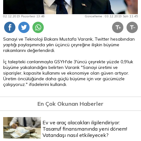
02.12.2019 Pazartesi 13:46
Güncelleme : 03.12.2019 Salı 11:45
Sanayi ve Teknoloji Bakanı Mustafa Varank, Twitter hesabından
yaptığı paylaşımında yılın üçüncü çeyreğine ilişkin büyüme
rakamlarını değerlendirdi.
İç talepteki canlanmayla GSYH'de 3'üncü çeyrekte yüzde 0,9’luk
büyüme yakalandığını belirten Varank "Sanayi üretimi ve
siparişler, kapasite kullanımı ve ekonomiye olan güven artıyor.
Üretim öncülüğünde daha güçlü büyüme için var gücümüzle
çalışıyoruz." ifadelerini kullandı.
En Çok Okunan Haberler
Ev ve araç alacakları ilgilendiriyor:
Tasarruf finansmanında yeni dönem!
Vatandaşı nasıl etkileyecek?