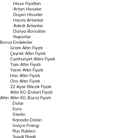
Hisse Fiyatları
Artan Hisseler
En Çok Düşen Hisseler
Düşen Hisseler
Hacmi Artanlar
Hacmi Artanlar
Adedi Artanlar
Geçmiş Kapanışlar
Dünya Borsaları
Raporlar
Dünya Borsaları
Borsa
Endeksler
Gram Altın Fiyatı
Raporlar
Çeyrek Altın Fiyatı
Endeksler
Cumhuriyet Altını Fiyatı
Tam Altın Fiyatı
Yarım Altın Fiyatı
DÖVİZ
Has Altın Fiyatı
Ons Altın Fiyatı
Döviz Kuru
22 Ayar Bilezik Fiyatı
Dolar Kuru
Altın KG (Dolar) Fiyatı
Altın
Altın KG (Euro) Fiyatı
Euro Kuru
Dolar
Euro
Pound Kuru
Sterlin
Kanada Doları
Frank Kuru
İsviçre Frangı
Riyal Kuru
Rus Rublesi
Suudi Riyali