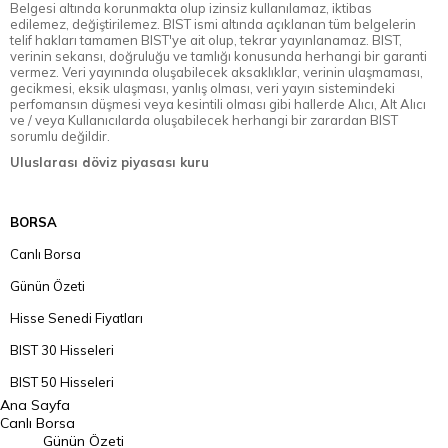
Belgesi altında korunmakta olup izinsiz kullanılamaz, iktibas
edilemez, değiştirilemez. BIST ismi altında açıklanan tüm belgelerin
telif hakları tamamen BIST'ye ait olup, tekrar yayınlanamaz. BIST,
verinin sekansı, doğruluğu ve tamlığı konusunda herhangi bir garanti
vermez. Veri yayınında oluşabilecek aksaklıklar, verinin ulaşmaması,
gecikmesi, eksik ulaşması, yanlış olması, veri yayın sistemindeki
perfomansın düşmesi veya kesintili olması gibi hallerde Alıcı, Alt Alıcı
ve / veya Kullanıcılarda oluşabilecek herhangi bir zarardan BIST
sorumlu değildir.
Uluslarası döviz piyasası kuru
BORSA
Canlı Borsa
Günün Özeti
Hisse Senedi Fiyatları
BIST 30 Hisseleri
BIST 50 Hisseleri
Ana Sayfa
BIST 100 Hisseleri
Canlı Borsa
Günün Özeti
En Çok Artan Hisseler