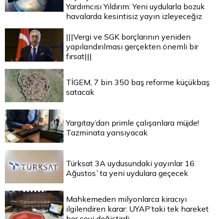
Yardımcısı Yıldırım: Yeni uydularla bozuk
havalarda kesintisiz yayın izleyeceğiz
|||Vergi ve SGK borçlarının yeniden
yapılandırılması gerçekten önemli bir
fırsat|||
TİGEM, 7 bin 350 baş reforme küçükbaş
satacak
Yargıtay’dan primle çalışanlara müjde!
Tazminata yansıyacak
Türksat 3A uydusundaki yayınlar 16
Ağustos`ta yeni uydulara geçecek
Mahkemeden milyonlarca kiracıyı
ilgilendiren karar: UYAP’taki tek hareket
her şeyi değiştirdi