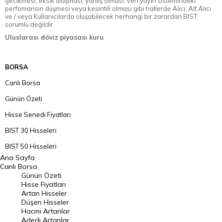
gecikmesi, eksik ulaşması, yanlış olması, veri yayın sistemindeki
perfomansın düşmesi veya kesintili olması gibi hallerde Alıcı, Alt Alıcı
ve / veya Kullanıcılarda oluşabilecek herhangi bir zarardan BIST
sorumlu değildir.
Uluslarası döviz piyasası kuru
BORSA
Canlı Borsa
Günün Özeti
Hisse Senedi Fiyatları
BIST 30 Hisseleri
BIST 50 Hisseleri
Ana Sayfa
BIST 100 Hisseleri
Canlı Borsa
Günün Özeti
En Çok Artan Hisseler
Hisse Fiyatları
Artan Hisseler
En Çok Düşen Hisseler
Düşen Hisseler
Hacmi Artanlar
Hacmi Artanlar
Adedi Artanlar