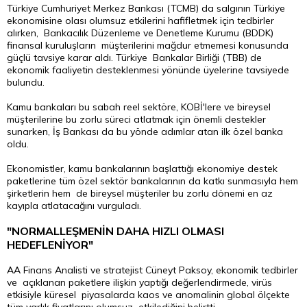
Türkiye Cumhuriyet Merkez Bankası (TCMB) da salgının Türkiye
ekonomisine olası olumsuz etkilerini hafifletmek için tedbirler
alırken, Bankacılık Düzenleme ve Denetleme Kurumu (BDDK)
finansal kuruluşların müşterilerini mağdur etmemesi konusunda
güçlü tavsiye karar aldı. Türkiye Bankalar Birliği (TBB) de
ekonomik faaliyetin desteklenmesi yönünde üyelerine tavsiyede
bulundu.
Kamu bankaları bu sabah reel sektöre, KOBİ'lere ve bireysel
müşterilerine bu zorlu süreci atlatmak için önemli destekler
sunarken, İş Bankası da bu yönde adımlar atan ilk özel banka
oldu.
Ekonomistler, kamu bankalarının başlattığı ekonomiye destek
paketlerine tüm özel sektör bankalarının da katkı sunmasıyla hem
şirketlerin hem de bireysel müşteriler bu zorlu dönemi en az
kayıpla atlatacağını vurguladı.
"NORMALLEŞMENİN DAHA HIZLI OLMASI
HEDEFLENİYOR"
AA Finans Analisti ve stratejist Cüneyt Paksoy, ekonomik tedbirler
ve açıklanan paketlere ilişkin yaptığı değerlendirmede, virüs
etkisiyle küresel piyasalarda kaos ve anomalinin global ölçekte