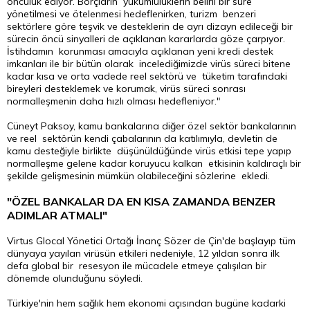
öncülük ediyor. Borçların yükümlülüklerin belirli bir süre
yönetilmesi ve ötelenmesi hedeflenirken, turizm benzeri
sektörlere göre teşvik ve desteklerin de ayrı dizayn edileceği bir
sürecin öncü sinyalleri de açıklanan kararlarda göze çarpıyor.
İstihdamın korunması amacıyla açıklanan yeni kredi destek
imkanları ile bir bütün olarak incelediğimizde virüs süreci bitene
kadar kısa ve orta vadede reel sektörü ve tüketim tarafındaki
bireyleri desteklemek ve korumak, virüs süreci sonrası
normalleşmenin daha hızlı olması hedefleniyor."
Cüneyt Paksoy, kamu bankalarına diğer özel sektör bankalarının
ve reel sektörün kendi çabalarının da katılımıyla, devletin de
kamu desteğiyle birlikte düşünüldüğünde virüs etkisi tepe yapıp
normalleşme gelene kadar koruyucu kalkan etkisinin kaldıraçlı bir
şekilde gelişmesinin mümkün olabileceğini sözlerine ekledi.
"ÖZEL BANKALAR DA EN KISA ZAMANDA BENZER
ADIMLAR ATMALI"
Virtus Glocal Yönetici Ortağı İnanç Sözer de Çin'de başlayıp tüm
dünyaya yayılan virüsün etkileri nedeniyle, 12 yıldan sonra ilk
defa global bir resesyon ile mücadele etmeye çalışılan bir
dönemde olunduğunu söyledi.
Türkiye'nin hem sağlık hem ekonomi açısından bugüne kadarki