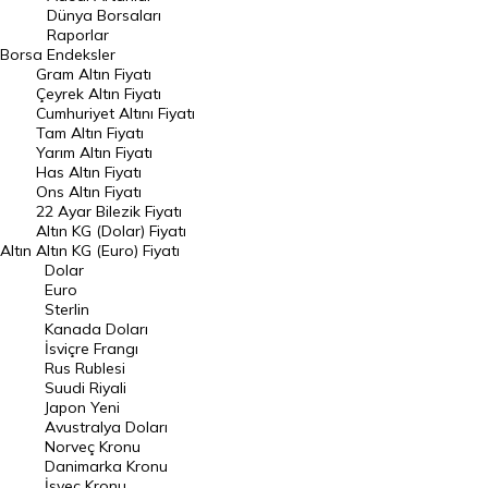
Geçmiş Kapanışlar
Dünya Borsaları
Raporlar
Dünya Borsaları
Borsa
Endeksler
Gram Altın Fiyatı
Raporlar
Çeyrek Altın Fiyatı
Endeksler
Cumhuriyet Altını Fiyatı
Tam Altın Fiyatı
Yarım Altın Fiyatı
DÖVİZ
Has Altın Fiyatı
Ons Altın Fiyatı
Döviz Kuru
22 Ayar Bilezik Fiyatı
Dolar Kuru
Altın KG (Dolar) Fiyatı
Altın
Altın KG (Euro) Fiyatı
Euro Kuru
Dolar
Euro
Pound Kuru
Sterlin
Kanada Doları
Frank Kuru
İsviçre Frangı
Riyal Kuru
Rus Rublesi
Suudi Riyali
Avustralya Doları
Japon Yeni
Avustralya Doları
Danimarka Kronu Kuru
Norveç Kronu
Danimarka Kronu
Kanada Doları Kuru
İsveç Kronu