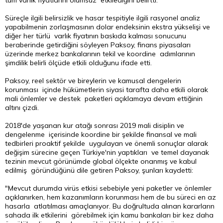
tüm varlık fiyatlarını olumsuz etkilediğini belirtti.
Süreçle ilgili belirsizlik ve hasar tespitiyle ilgili rasyonel analiz
yapabilmenin zorlaşmasının dolar endeksinin ekstra yükselişi ve
diğer her türlü varlık fiyatının baskıda kalması sonucunu
beraberinde getirdiğini söyleyen Paksoy, finans piyasaları
üzerinde merkez bankalarının tekil ve koordine adımlarının
şimdilik belirli ölçüde etkili olduğunu ifade etti.
Paksoy, reel sektör ve bireylerin ve kamusal dengelerin
korunması içinde hükümetlerin siyasi tarafta daha etkili olarak
mali önlemler ve destek paketleri açıklamaya devam ettiğinin
altını çizdi.
2018'de yaşanan kur atağı sonrası 2019 mali disiplin ve
dengelenme içerisinde koordine bir şekilde finansal ve mali
tedbirleri proaktif şekilde uygulayan ve önemli sonuçlar alarak
değişim sürecine geçen Türkiye'nin yaptıkları ve temel dayanak
tezinin mevcut görünümde global ölçekte onanmış ve kabul
edilmiş göründüğünü dile getiren Paksoy, şunları kaydetti:
"Mevcut durumda virüs etkisi sebebiyle yeni paketler ve önlemler
açıklanırken, hem kazanımların korunması hem de bu süreci en az
hasarla atlatılması amaçlanıyor. Bu doğrultuda alınan kararların
sahada ilk etkilerini görebilmek için kamu bankaları bir kez daha