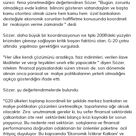
süreci fena yönetmediğini değerlendiren Sözer, "Bugün, zorunlu
olmadıkça evde kalma bilincini gösteren vatandaşları ve başta
kamu otoritesi olmak üzere hem kamu hem özel bankaların
desteğiyle ekonomik sorunları hafifletme konusunda koordineli
bir reaksiyon verme zamanıdır." dedi.
Sözer, daha büyük bir koordinasyonun ise tıpkı 2008’deki yüzyılın
krizinden çıkmayı sağlayan kritik başarı faktörü olan, G-20 çatısı
altında yapılması gerektiğini vurguladı.
"Her ülke kendi çözümünü aradıkça, faiz indirimleri, verilen ilave
likiditeler ve vergi teşvikleri sınırlı etki yapacaktır." diyen Sözer,
nitekim finansal piyasalardaki süren stresin de, son dönemde
alınan onca parasal ve maliye politikalarının yeterli olmadığını
açıkça gösterdiğini ifade etti.
Sözer, şu değerlendirmelerde bulundu:
"G20 ülkeleri toplanıp koordineli bir şekilde merkez bankaları ve
maliye politikaları çözümleri üretmedikçe, toparlanma ağır aksak
olacaktır. Zira unutmamak gerekir ki, bu sefer finansal sektördeki
çalkantıdan öte reel sektördeki bilanço krizi kaynaklı bir sorun
yaşıyoruz. Bu nedenle reel sektörün satışlarına ve finansal
performansına doğrudan odaklanan bir önlemler paketine acil
ihtiyaç duyuluyor. Bu kapsamda 'Ekonomik İstikrar Kalkanı' ve