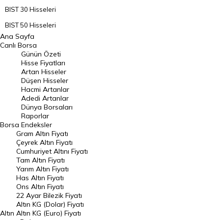
BIST 30 Hisseleri
BIST 50 Hisseleri
Ana Sayfa
BIST 100 Hisseleri
Canlı Borsa
Günün Özeti
En Çok Artan Hisseler
Hisse Fiyatları
Artan Hisseler
En Çok Düşen Hisseler
Düşen Hisseler
Hacmi Artanlar
Hacmi Artanlar
Adedi Artanlar
Geçmiş Kapanışlar
Dünya Borsaları
Raporlar
Dünya Borsaları
Borsa
Endeksler
Gram Altın Fiyatı
Raporlar
Çeyrek Altın Fiyatı
Endeksler
Cumhuriyet Altını Fiyatı
Tam Altın Fiyatı
Yarım Altın Fiyatı
DÖVİZ
Has Altın Fiyatı
Ons Altın Fiyatı
Döviz Kuru
22 Ayar Bilezik Fiyatı
Dolar Kuru
Altın KG (Dolar) Fiyatı
Altın
Altın KG (Euro) Fiyatı
Euro Kuru