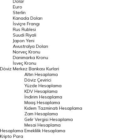
Dolar
Euro
Pound Kuru
Sterlin
Kanada Doları
Frank Kuru
İsviçre Frangı
Riyal Kuru
Rus Rublesi
Suudi Riyali
Avustralya Doları
Japon Yeni
Avustralya Doları
Danimarka Kronu Kuru
Norveç Kronu
Danimarka Kronu
Kanada Doları Kuru
İsveç Kronu
Döviz
Merkez Bankası Kurlari
Norveç Kronu Kuru
Altın Hesaplama
İsveç Kronu Kuru
Döviz Çevirici
Yüzde Hesaplama
Japon Yeni Kuru
KDV Hesaplama
İndirim Hesaplama
Serbest Piyasa Döviz Kurları
Maaş Hesaplama
Kıdem Tazminatı Hesaplama
Merkez Bankası Döviz Kurları
Zam Hesaplama
Gelir Vergisi Hesaplama
ALTIN
Mesai Hesaplama
Hesaplama
Emeklilik Hesaplama
Altın Fiyatları
Kripto Para