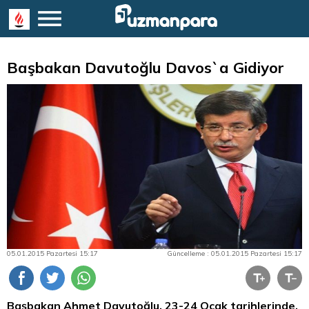
Başbakan Davutoğlu Davos`a Gidiyor
05.01.2015 Pazartesi 15:17
Güncelleme : 05.01.2015 Pazartesi 15:17
Başbakan Ahmet Davutoğlu, 23-24 Ocak tarihlerinde,