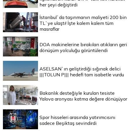
her şeyi değiştirdi
İstanbul`da taşınmanın maliyeti 200 bin
TL`ye ulaştı! İşte kalem kalem tüm
masraflar
DOA makinelerine bırakılan atıkların geri
dönüşüm yolculuğu görüntülendi
ASELSAN`ın geliştirdiği sığınak delici
|||TOLUN P||| hedefi tam isabetle vurdu
Bakanlık desteğiyle kurulan tesiste
Yalova aronyası katma değere dönüşüyor
Spor hisseleri arasında yatırımcısını
sadece Beşiktaş sevindirdi