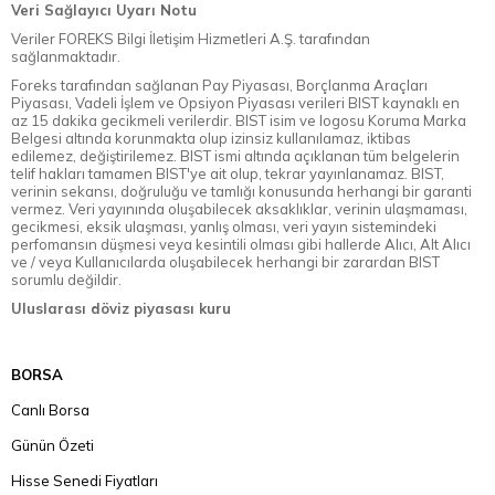
Veri Sağlayıcı Uyarı Notu
Veriler FOREKS Bilgi İletişim Hizmetleri A.Ş. tarafından
sağlanmaktadır.
Foreks tarafından sağlanan Pay Piyasası, Borçlanma Araçları
Piyasası, Vadeli İşlem ve Opsiyon Piyasası verileri BIST kaynaklı en
az 15 dakika gecikmeli verilerdir. BIST isim ve logosu Koruma Marka
Belgesi altında korunmakta olup izinsiz kullanılamaz, iktibas
edilemez, değiştirilemez. BIST ismi altında açıklanan tüm belgelerin
telif hakları tamamen BIST'ye ait olup, tekrar yayınlanamaz. BIST,
verinin sekansı, doğruluğu ve tamlığı konusunda herhangi bir garanti
vermez. Veri yayınında oluşabilecek aksaklıklar, verinin ulaşmaması,
gecikmesi, eksik ulaşması, yanlış olması, veri yayın sistemindeki
perfomansın düşmesi veya kesintili olması gibi hallerde Alıcı, Alt Alıcı
ve / veya Kullanıcılarda oluşabilecek herhangi bir zarardan BIST
sorumlu değildir.
Uluslarası döviz piyasası kuru
BORSA
Canlı Borsa
Günün Özeti
Hisse Senedi Fiyatları