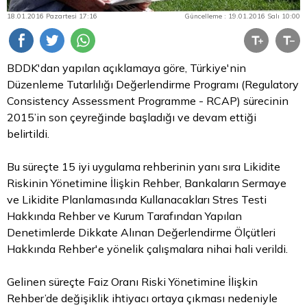
18.01.2016 Pazartesi 17:16
Güncelleme : 19.01.2016 Salı 10:00
BDDK'dan yapılan açıklamaya göre, Türkiye'nin
Düzenleme Tutarlılığı Değerlendirme Programı (Regulatory
Consistency Assessment Programme - RCAP) sürecinin
2015’in son çeyreğinde başladığı ve devam ettiği
belirtildi.
Bu süreçte 15 iyi uygulama rehberinin yanı sıra Likidite
Riskinin Yönetimine İlişkin Rehber, Bankaların Sermaye
ve Likidite Planlamasında Kullanacakları Stres Testi
Hakkında Rehber ve Kurum Tarafından Yapılan
Denetimlerde Dikkate Alınan Değerlendirme Ölçütleri
Hakkında Rehber'e yönelik çalışmalara nihai hali verildi.
Gelinen süreçte Faiz Oranı Riski Yönetimine İlişkin
Rehber’de değişiklik ihtiyacı ortaya çıkması nedeniyle