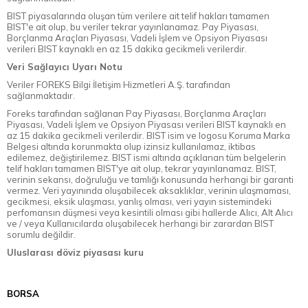
BIST piyasalarında oluşan tüm verilere ait telif hakları tamamen
BIST'e ait olup, bu veriler tekrar yayınlanamaz. Pay Piyasası,
Borçlanma Araçları Piyasası, Vadeli İşlem ve Opsiyon Piyasası
verileri BIST kaynaklı en az 15 dakika gecikmeli verilerdir.
Veri Sağlayıcı Uyarı Notu
Veriler FOREKS Bilgi İletişim Hizmetleri A.Ş. tarafından
sağlanmaktadır.
Foreks tarafından sağlanan Pay Piyasası, Borçlanma Araçları
Piyasası, Vadeli İşlem ve Opsiyon Piyasası verileri BIST kaynaklı en
az 15 dakika gecikmeli verilerdir. BIST isim ve logosu Koruma Marka
Belgesi altında korunmakta olup izinsiz kullanılamaz, iktibas
edilemez, değiştirilemez. BIST ismi altında açıklanan tüm belgelerin
telif hakları tamamen BIST'ye ait olup, tekrar yayınlanamaz. BIST,
verinin sekansı, doğruluğu ve tamlığı konusunda herhangi bir garanti
vermez. Veri yayınında oluşabilecek aksaklıklar, verinin ulaşmaması,
gecikmesi, eksik ulaşması, yanlış olması, veri yayın sistemindeki
perfomansın düşmesi veya kesintili olması gibi hallerde Alıcı, Alt Alıcı
ve / veya Kullanıcılarda oluşabilecek herhangi bir zarardan BIST
sorumlu değildir.
Uluslarası döviz piyasası kuru
BORSA