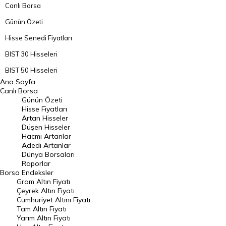
Canlı Borsa
Günün Özeti
Hisse Senedi Fiyatları
BIST 30 Hisseleri
BIST 50 Hisseleri
Ana Sayfa
BIST 100 Hisseleri
Canlı Borsa
Günün Özeti
En Çok Artan Hisseler
Hisse Fiyatları
Artan Hisseler
En Çok Düşen Hisseler
Düşen Hisseler
Hacmi Artanlar
Hacmi Artanlar
Adedi Artanlar
Geçmiş Kapanışlar
Dünya Borsaları
Raporlar
Dünya Borsaları
Borsa
Endeksler
Gram Altın Fiyatı
Raporlar
Çeyrek Altın Fiyatı
Endeksler
Cumhuriyet Altını Fiyatı
Tam Altın Fiyatı
Yarım Altın Fiyatı
DÖVİZ