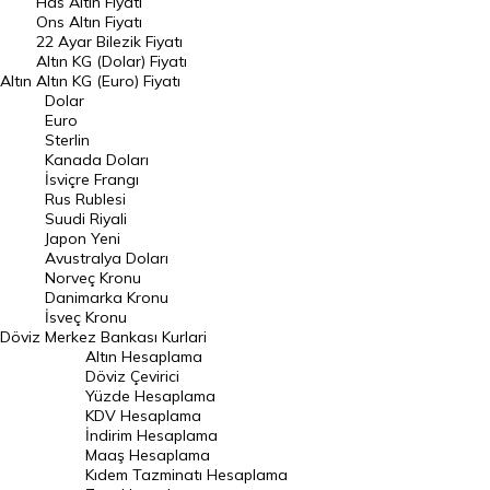
Has Altın Fiyatı
Ons Altın Fiyatı
Döviz Kuru
22 Ayar Bilezik Fiyatı
Dolar Kuru
Altın KG (Dolar) Fiyatı
Altın
Altın KG (Euro) Fiyatı
Euro Kuru
Dolar
Euro
Pound Kuru
Sterlin
Kanada Doları
Frank Kuru
İsviçre Frangı
Riyal Kuru
Rus Rublesi
Suudi Riyali
Avustralya Doları
Japon Yeni
Avustralya Doları
Danimarka Kronu Kuru
Norveç Kronu
Danimarka Kronu
Kanada Doları Kuru
İsveç Kronu
Döviz
Merkez Bankası Kurlari
Norveç Kronu Kuru
Altın Hesaplama
İsveç Kronu Kuru
Döviz Çevirici
Yüzde Hesaplama
Japon Yeni Kuru
KDV Hesaplama
İndirim Hesaplama
Serbest Piyasa Döviz Kurları
Maaş Hesaplama
Kıdem Tazminatı Hesaplama
Merkez Bankası Döviz Kurları