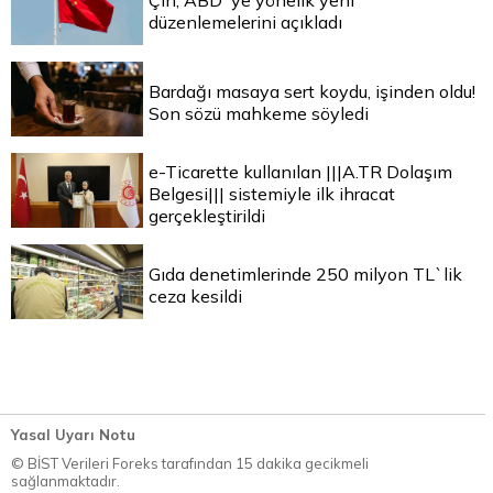
Çin, ABD`ye yönelik yeni
düzenlemelerini açıkladı
Bardağı masaya sert koydu, işinden oldu!
Son sözü mahkeme söyledi
e-Ticarette kullanılan |||A.TR Dolaşım
Belgesi||| sistemiyle ilk ihracat
gerçekleştirildi
Gıda denetimlerinde 250 milyon TL`lik
ceza kesildi
Yasal Uyarı Notu
© BİST Verileri Foreks tarafından 15 dakika gecikmeli
sağlanmaktadır.