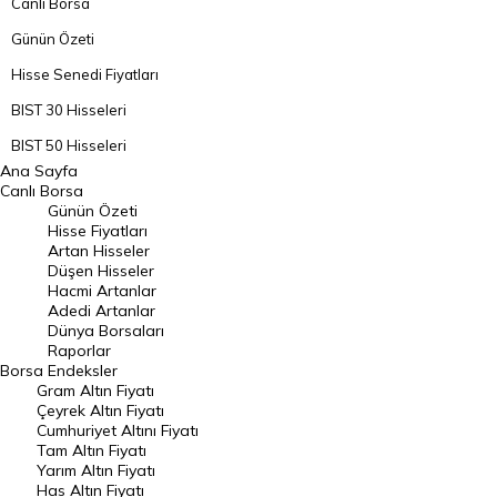
Canlı Borsa
Günün Özeti
Hisse Senedi Fiyatları
BIST 30 Hisseleri
BIST 50 Hisseleri
Ana Sayfa
BIST 100 Hisseleri
Canlı Borsa
Günün Özeti
En Çok Artan Hisseler
Hisse Fiyatları
Artan Hisseler
En Çok Düşen Hisseler
Düşen Hisseler
Hacmi Artanlar
Hacmi Artanlar
Adedi Artanlar
Geçmiş Kapanışlar
Dünya Borsaları
Raporlar
Dünya Borsaları
Borsa
Endeksler
Gram Altın Fiyatı
Raporlar
Çeyrek Altın Fiyatı
Endeksler
Cumhuriyet Altını Fiyatı
Tam Altın Fiyatı
Yarım Altın Fiyatı
DÖVİZ
Has Altın Fiyatı