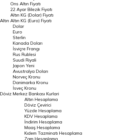
Ons Altın Fiyatı
Döviz Kuru
22 Ayar Bilezik Fiyatı
Dolar Kuru
Altın KG (Dolar) Fiyatı
Altın
Altın KG (Euro) Fiyatı
Euro Kuru
Dolar
Euro
Pound Kuru
Sterlin
Kanada Doları
Frank Kuru
İsviçre Frangı
Riyal Kuru
Rus Rublesi
Suudi Riyali
Avustralya Doları
Japon Yeni
Avustralya Doları
Danimarka Kronu Kuru
Norveç Kronu
Danimarka Kronu
Kanada Doları Kuru
İsveç Kronu
Döviz
Merkez Bankası Kurlari
Norveç Kronu Kuru
Altın Hesaplama
İsveç Kronu Kuru
Döviz Çevirici
Yüzde Hesaplama
Japon Yeni Kuru
KDV Hesaplama
İndirim Hesaplama
Serbest Piyasa Döviz Kurları
Maaş Hesaplama
Kıdem Tazminatı Hesaplama
Merkez Bankası Döviz Kurları
Zam Hesaplama