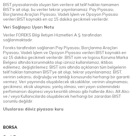
BIST piyasalarında oluşan tüm verilere ait telif hakları tamamen
BIST'e ait olup, bu veriler tekrar yayınlanamaz. Pay Piyasası,
Borçlanma Araçları Piyasası, Vadeli İşlem ve Opsiyon Piyasası
verileri BIST kaynaklı en az 15 dakika gecikmeli verilerdir.
Veri Sağlayıcı Uyarı Notu
Veriler FOREKS Bilgi İletişim Hizmetleri A.Ş. tarafından
sağlanmaktadır.
Foreks tarafından sağlanan Pay Piyasası, Borçlanma Araçları
Piyasası, Vadeli İşlem ve Opsiyon Piyasası verileri BIST kaynaklı en
az 15 dakika gecikmeli verilerdir. BIST isim ve logosu Koruma Marka
Belgesi altında korunmakta olup izinsiz kullanılamaz, iktibas
edilemez, değiştirilemez. BIST ismi altında açıklanan tüm belgelerin
telif hakları tamamen BIST'ye ait olup, tekrar yayınlanamaz. BIST,
verinin sekansı, doğruluğu ve tamlığı konusunda herhangi bir garanti
vermez. Veri yayınında oluşabilecek aksaklıklar, verinin ulaşmaması,
gecikmesi, eksik ulaşması, yanlış olması, veri yayın sistemindeki
perfomansın düşmesi veya kesintili olması gibi hallerde Alıcı, Alt Alıcı
ve / veya Kullanıcılarda oluşabilecek herhangi bir zarardan BIST
sorumlu değildir.
Uluslarası döviz piyasası kuru
BORSA