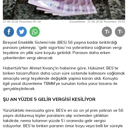
27.06.2016 Pazartesi 09:14
Güncelleme : 27.06.2016 Pazartesi 15:51
Bireysel Emeklilik Sistemi’nde (BES) 56 yaşına kadar biriktirdiği
parasını çekmeyip, “gelir sigortası”na yatıranlara sağlanan vergi
teşvikine on yıllık süre koşulu getirildi. Parasını daha erken
çekenlerden vergi alınacak.
Habertürk'ten Ahmet Kıvanç'ın haberine göre, Hükümet, BES’te
biriken tasarrufların daha uzun süre sistemde kalmasını sağlamak
amacıyla vergi teşvikinde değişiklik yapma kararı aldı. Konuyla
ilgili yasal düzenleme TBMM’ye sunulan torba yasa tasarısı ile
gerçekleştirilecek.
ŞU AN YÜZDE 5 GELİR VERGİSİ KESİLİYOR
Yürürlükteki mevzuata göre, BES’e en az on yıl prim yatıran ve 56
yaşını doldurmuş kişiler paralarını alıp sistemden çıktıkları
takdirde, nema tutarının yüzde 5’i oranında gelir vergisi
ödüyorlar. BES’te biriken paranın ömür boyu veya belli bir süreyle