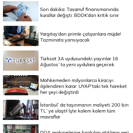
Son dakika: Tasarruf finansmanında
kurallar değişti: BDDK’dan kritik sınır
Yargıtay’dan primle çalışanlara müjde!
Tazminata yansıyacak
Türksat 3A uydusundaki yayınlar 16
Ağustos`ta yeni uydulara geçecek
Mahkemeden milyonlarca kiracıyı
ilgilendiren karar: UYAP’taki tek hareket
her şeyi değiştirdi
İstanbul`da taşınmanın maliyeti 200 bin
TL`ye ulaştı! İşte kalem kalem tüm
masraflar
DOA makinelerine bırakılan atıkların geri