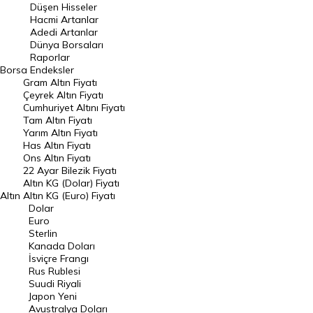
Düşen Hisseler
Hacmi Artanlar
Hacmi Artanlar
Adedi Artanlar
Geçmiş Kapanışlar
Dünya Borsaları
Raporlar
Dünya Borsaları
Borsa
Endeksler
Gram Altın Fiyatı
Raporlar
Çeyrek Altın Fiyatı
Endeksler
Cumhuriyet Altını Fiyatı
Tam Altın Fiyatı
Yarım Altın Fiyatı
DÖVİZ
Has Altın Fiyatı
Ons Altın Fiyatı
Döviz Kuru
22 Ayar Bilezik Fiyatı
Dolar Kuru
Altın KG (Dolar) Fiyatı
Altın
Altın KG (Euro) Fiyatı
Euro Kuru
Dolar
Euro
Pound Kuru
Sterlin
Kanada Doları
Frank Kuru
İsviçre Frangı
Riyal Kuru
Rus Rublesi
Suudi Riyali
Avustralya Doları
Japon Yeni
Avustralya Doları