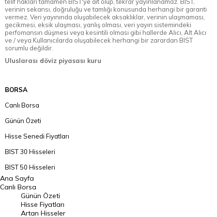
telif hakları tamamen BIST'ye ait olup, tekrar yayınlanamaz. BIST,
verinin sekansı, doğruluğu ve tamlığı konusunda herhangi bir garanti
vermez. Veri yayınında oluşabilecek aksaklıklar, verinin ulaşmaması,
gecikmesi, eksik ulaşması, yanlış olması, veri yayın sistemindeki
perfomansın düşmesi veya kesintili olması gibi hallerde Alıcı, Alt Alıcı
ve / veya Kullanıcılarda oluşabilecek herhangi bir zarardan BIST
sorumlu değildir.
Uluslarası döviz piyasası kuru
BORSA
Canlı Borsa
Günün Özeti
Hisse Senedi Fiyatları
BIST 30 Hisseleri
BIST 50 Hisseleri
Ana Sayfa
BIST 100 Hisseleri
Canlı Borsa
Günün Özeti
En Çok Artan Hisseler
Hisse Fiyatları
Artan Hisseler
En Çok Düşen Hisseler