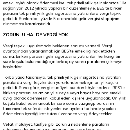
emekli aylığı olarak ödenmesi ise “tek primli yıllık gelir sigortası” ile
sağlanıyor. 2012 yılında yapılan bir düzenlemeyle, BES’te biriken
parasını tek primli yıllık gelir sigortasına yatıranlara vergi teşviki
getirildi. Bunlardan, yüzde 5 oranındaki gelir vergisi stopajının
alınmaması kararlaştırıldı.
ZORUNLU HALDE VERGİ YOK
Vergi teşviki, uygulamada beklenen sonucu vermedi. Vergi
avantajından yararlanmak için BES’te emekliliği hak ettikten
sonra, biriken parasını gelir sigortasına yatıranlar, herhangi bir
süre koşulu bulunmadığı için birkaç ay sonra paralarını çekmeye
başladılar.
Torba yasa tasarısıyla, tek primli yıllık gelir sigortasına yatırılan
paralarda vergi teşvikinden yararlanabilmek için on yıl koşulu
getirildi. Buna göre, vergi muafiyeti bundan böyle sadece, BES’te
biriken parasını en az on yıl süreyle veya hayat boyunca emekli
aylığı olarak ödenmesini kabul eden kişilere uygulanacak. On yıllık
koşulu kabul eden ancak bir süre sonra vazgeçip parasının
tamamını tek seferde isteyenler ise ayrılma tarihinde yapılan
ödemelerin içerdiği irat tutarı üzerinden vergi ödeyecekler.
Vefat, maluliyet, tasfiye gibi zorunlu nedenlerle paraların
ödenmesi durumunda ise herhangi bir vergi kesintisi