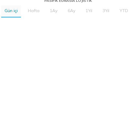
PASIFIK EURASIA LOJISTIK
Gün içi
Hafta
1Ay
6Ay
1Yıl
3Yıl
YTD