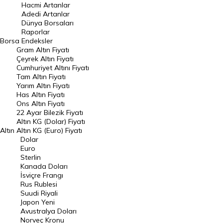
Hacmi Artanlar
Hacmi Artanlar
Adedi Artanlar
Geçmiş Kapanışlar
Dünya Borsaları
Raporlar
Dünya Borsaları
Borsa
Endeksler
Gram Altın Fiyatı
Raporlar
Çeyrek Altın Fiyatı
Endeksler
Cumhuriyet Altını Fiyatı
Tam Altın Fiyatı
Yarım Altın Fiyatı
DÖVİZ
Has Altın Fiyatı
Ons Altın Fiyatı
Döviz Kuru
22 Ayar Bilezik Fiyatı
Dolar Kuru
Altın KG (Dolar) Fiyatı
Altın
Altın KG (Euro) Fiyatı
Euro Kuru
Dolar
Euro
Pound Kuru
Sterlin
Kanada Doları
Frank Kuru
İsviçre Frangı
Riyal Kuru
Rus Rublesi
Suudi Riyali
Avustralya Doları
Japon Yeni
Avustralya Doları
Danimarka Kronu Kuru
Norveç Kronu