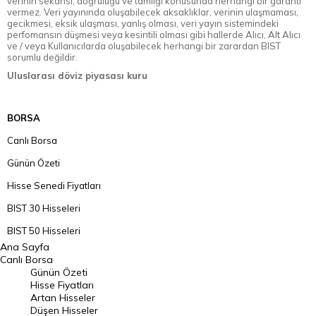
verinin sekansı, doğruluğu ve tamlığı konusunda herhangi bir garanti
vermez. Veri yayınında oluşabilecek aksaklıklar, verinin ulaşmaması,
gecikmesi, eksik ulaşması, yanlış olması, veri yayın sistemindeki
perfomansın düşmesi veya kesintili olması gibi hallerde Alıcı, Alt Alıcı
ve / veya Kullanıcılarda oluşabilecek herhangi bir zarardan BIST
sorumlu değildir.
Uluslarası döviz piyasası kuru
BORSA
Canlı Borsa
Günün Özeti
Hisse Senedi Fiyatları
BIST 30 Hisseleri
BIST 50 Hisseleri
Ana Sayfa
BIST 100 Hisseleri
Canlı Borsa
Günün Özeti
En Çok Artan Hisseler
Hisse Fiyatları
Artan Hisseler
En Çok Düşen Hisseler
Düşen Hisseler