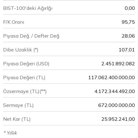
BIST-100'deki Ağırlğı
0,00
F/K Oranı
95,75
Piyasa Değ. / Defter Değ
28,06
Dibe Uzaklık (*)
107,01
Piyasa Değeri
(USD)
2.451.892.082
Piyasa Değeri
(TL)
117.062.400.000,00
Özsermaye
(TL)(**)
4.172.344.492,00
Sermaye
(TL)
672.000.000,00
Net Kar
(TL)
25.952.241,00
* Yıllık