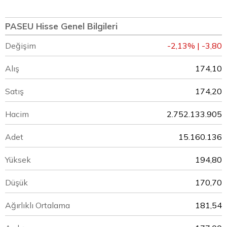
PASEU Hisse Genel Bilgileri
Değişim
-2,13% | -3,80
Alış
174,10
Satış
174,20
Hacim
2.752.133.905
Adet
15.160.136
Yüksek
194,80
Düşük
170,70
Ağırlıklı Ortalama
181,54