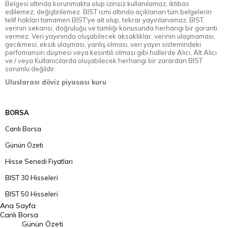
Belgesi altında korunmakta olup izinsiz kullanılamaz, iktibas
edilemez, değiştirilemez. BIST ismi altında açıklanan tüm belgelerin
telif hakları tamamen BIST'ye ait olup, tekrar yayınlanamaz. BIST,
verinin sekansı, doğruluğu ve tamlığı konusunda herhangi bir garanti
vermez. Veri yayınında oluşabilecek aksaklıklar, verinin ulaşmaması,
gecikmesi, eksik ulaşması, yanlış olması, veri yayın sistemindeki
perfomansın düşmesi veya kesintili olması gibi hallerde Alıcı, Alt Alıcı
ve / veya Kullanıcılarda oluşabilecek herhangi bir zarardan BIST
sorumlu değildir.
Uluslarası döviz piyasası kuru
BORSA
Canlı Borsa
Günün Özeti
Hisse Senedi Fiyatları
BIST 30 Hisseleri
BIST 50 Hisseleri
Ana Sayfa
BIST 100 Hisseleri
Canlı Borsa
Günün Özeti
En Çok Artan Hisseler