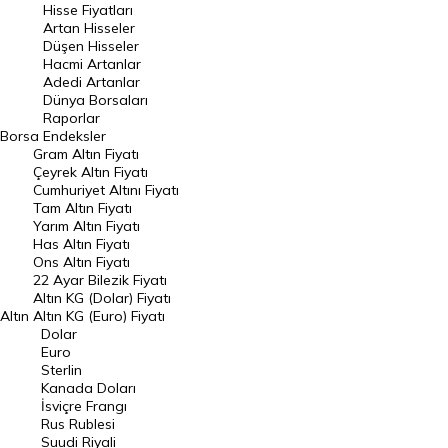
Hisse Fiyatları
Artan Hisseler
En Çok Düşen Hisseler
Düşen Hisseler
Hacmi Artanlar
Hacmi Artanlar
Adedi Artanlar
Geçmiş Kapanışlar
Dünya Borsaları
Raporlar
Dünya Borsaları
Borsa
Endeksler
Gram Altın Fiyatı
Raporlar
Çeyrek Altın Fiyatı
Endeksler
Cumhuriyet Altını Fiyatı
Tam Altın Fiyatı
Yarım Altın Fiyatı
DÖVİZ
Has Altın Fiyatı
Ons Altın Fiyatı
Döviz Kuru
22 Ayar Bilezik Fiyatı
Dolar Kuru
Altın KG (Dolar) Fiyatı
Altın
Altın KG (Euro) Fiyatı
Euro Kuru
Dolar
Euro
Pound Kuru
Sterlin
Kanada Doları
Frank Kuru
İsviçre Frangı
Riyal Kuru
Rus Rublesi
Suudi Riyali