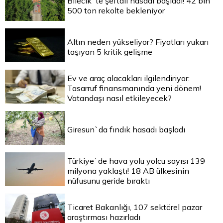
Bilecik`te şeftali hasadı başladı! 42 bin
500 ton rekolte bekleniyor
Altın neden yükseliyor? Fiyatları yukarı
taşıyan 5 kritik gelişme
Ev ve araç alacakları ilgilendiriyor:
Tasarruf finansmanında yeni dönem!
Vatandaşı nasıl etkileyecek?
Giresun`da fındık hasadı başladı
Türkiye`de hava yolu yolcu sayısı 139
milyona yaklaştı! 18 AB ülkesinin
nüfusunu geride bıraktı
Ticaret Bakanlığı, 107 sektörel pazar
araştırması hazırladı