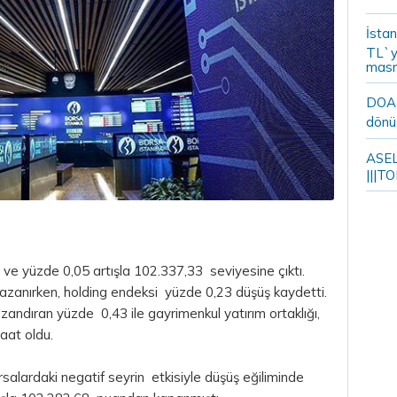
İstan
TL`y
masr
DOA m
dönü
ASELS
|||TO
 ve yüzde 0,05 artışla 102.337,33 seviyesine çıktı.
azanırken, holding endeksi yüzde 0,23 düşüş kaydetti.
zandıran yüzde 0,43 ile gayrimenkul yatırım ortaklığı,
aat oldu.
salardaki negatif seyrin etkisiyle düşüş eğiliminde