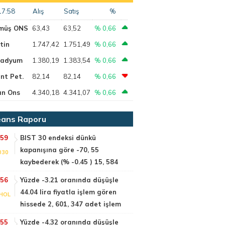
17:58
Alış
Satış
%
müş ONS
63,43
63,52
% 0,66
tin
1.747,42
1.751,49
% 0,66
ladyum
1.380,19
1.383,54
% 0,66
nt Pet.
82,14
82,14
% 0,66
ın Ons
4.340,18
4.341,07
% 0,66
ans Raporu
:59
BIST 30 endeksi dünkü
kapanışına göre -70, 55
030
kaybederek (% -0.45 ) 15, 584
:56
Yüzde -3.21 oranında düşüşle
44.04 lira fiyatla işlem gören
HOL
hissede 2, 601, 347 adet işlem
:55
Yüzde -4.32 oranında düşüşle