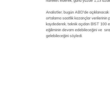
hareket ederek, günü yüzde 1,13 azal
Analistler, bugün ABD'de açıklanacak i
ortalama saatlik kazançlar verilerinin 
kaydederek, teknik açıdan BIST 100 e
eğiliminin devam edebileceğini ve sır
gelebileceğini söyledi.