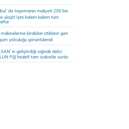
bul`da taşınmanın maliyeti 200 bin
e ulaştı! İşte kalem kalem tüm
aflar
akinelerine bırakılan atıkların geri
şüm yolculuğu görüntülendi
AN`ın geliştirdiği sığınak delici
LUN P||| hedefi tam isabetle vurdu