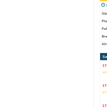
Gü
Pla
Pa
Bre
Alt
Se
17
XU
17
NT
17