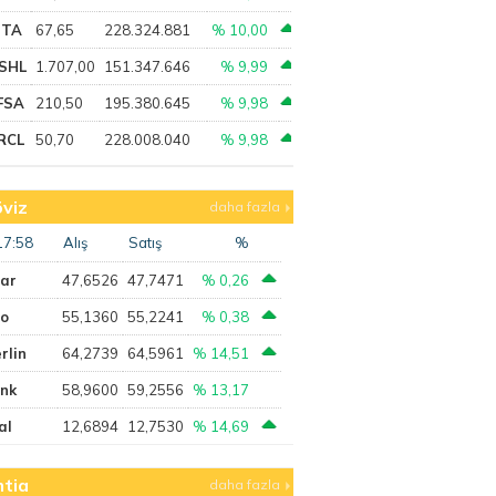
PTA
67,65
228.324.881
% 10,00
SHL
1.707,00
151.347.646
% 9,99
FSA
210,50
195.380.645
% 9,98
RCL
50,70
228.008.040
% 9,98
viz
daha fazla
17:58
Alış
Satış
%
lar
47,6526
47,7471
% 0,26
ro
55,1360
55,2241
% 0,38
rlin
64,2739
64,5961
% 14,51
ank
58,9600
59,2556
% 13,17
al
12,6894
12,7530
% 14,69
tia
daha fazla