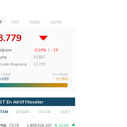
T
USD
EURO
ALTIN
3.779
eğişim
:
-0,14%
|
-19
ılış
:
13.827
nceki Kapanış
: 13.799
 Düşük
En Yüksek
3.699
13.956
ST En Aktif Hisseler
TAN
DÜŞEN
HACİM
ADET
PAE
73,70
1.458.026.107
% 10,00