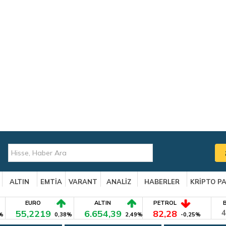
ALTIN
EMTİA
VARANT
ANALİZ
HABERLER
KRİPTO P
EURO
ALTIN
PETROL
55,2219
6.654,39
82,28
4
%
0,38%
2,49%
-0,25%