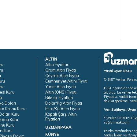
ALTIN
ru
Altın Fiyatları
ru
Gram Altın Fiyatı
Yasal Uyarı Notu
u
Çeyrek Altın Fiyatı
© BİST Verileri Forek
uru
Cumhuriyet Altını Fiyatı
ru
Yarım Altın Fiyatı
BIST piyasalarında ol
esi Kuru
Altın (ONS) Fiyatı
ait olup, bu veriler 
Piyasası, Vadeli İşle
u
Bilezik Fiyatları
dakika gecikmeli veril
ya Doları
Dolar/Kg Altın Fiyatı
ka Kronu Kuru
Euro/Kg Altın Fiyatı
Veri Sağlayıcı Uyar
oları Kuru
Kapalı Çarşı Altın
*(Veriler FOREKS Bilg
Fiyatları
ronu Kuru
sağlanmaktadır)
onu Kuru
UZMANPARA
ni Kuru
Foreks tarafından sa
KÜNYE
Vadeli İşlem ve Opsiy
Piyasa Döviz