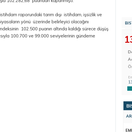
ışla 102.282,68 puandan kapanmıştı.
stihdam raporundaki tarım dışı istihdam, işsizlik ve
piyasaların yönü üzerinde belirleyici olacağını
BIS
ndeksinin 102.500 puanın altında kaldığı sürece düşüş
asıyla 100.700 ve 99.000 seviyelerinin gündeme
1
D
Aç
Ö
En
1
BI
AR
EM