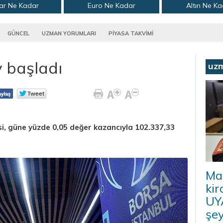
ar Ne Kadar
Euro Ne Kadar
Altın Ne K
GÜNCEL
UZMAN YORUMLARI
PİYASA TAKVİMİ
 başladı
uz
i, güne yüzde 0,05 değer kazancıyla 102.337,33
Ma
kir
UYA
şey