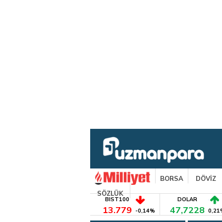
BORSA
DÖVİZ
SÖZLÜK
BIST100
DOLAR
13.779
47,7228
-0,14%
0,21