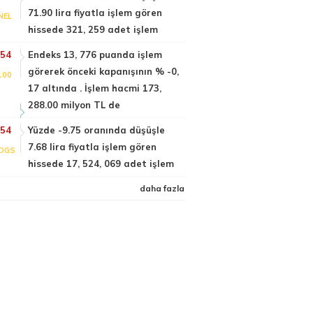
71.90 lira fiyatla işlem gören
NEL
hissede 321, 259 adet işlem
:54
Endeks 13, 776 puanda işlem
görerek önceki kapanışının % -0,
100
17 altında . İşlem hacmi 173,
288.00 milyon TL de
:54
Yüzde -9.75 oranında düşüşle
7.68 lira fiyatla işlem gören
DGS
hissede 17, 524, 069 adet işlem
daha fazla