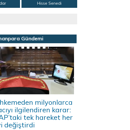
adar
Hisse Senedi
manpara Gündemi
hkemeden milyonlarca
acıyı ilgilendiren karar:
P’taki tek hareket her
i değiştirdi