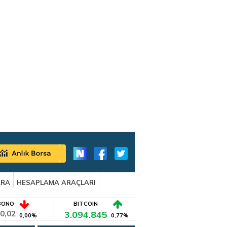
ARA
HESAPLAMA ARAÇLARI
BONO
BITCOIN
0,02
3.094.845
0,00%
0,77%