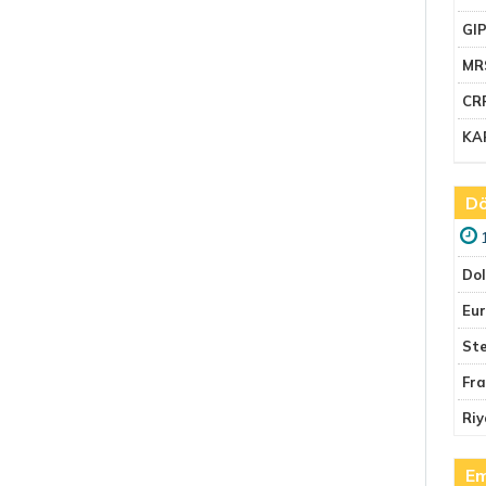
GI
MR
CR
KA
Dö
Do
Eu
Ste
Fr
Riy
Em