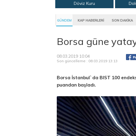
Döviz Kuru
Dol
GÜNDEM
KAP HABERLERİ
SON DAKİKA
Borsa güne yatay
08.03.2019 10:04
Son güncelleme : 08.03.2019 13:13
Borsa İstanbul`da BIST 100 endeks
puandan başladı.