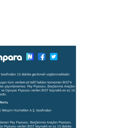
s tarafından 15 dakika gecikmeli sağlanmaktadır.
uşan tüm verilere ait telif hakları tamamen BIST'e
tekrar yayınlanamaz. Pay Piyasası, Borçlanma Araçları
m ve Opsiyon Piyasası verileri BIST kaynaklı en az 15
erdir.
ı Notu
i İletişim Hizmetleri A.Ş. tarafından
ğlanan Pay Piyasası, Borçlanma Araçları Piyasası,
on Piyasası verileri BIST kaynaklı en az 15 dakika