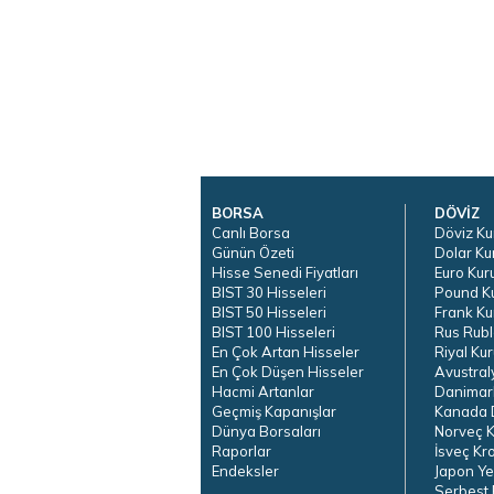
BORSA
DÖVİZ
Canlı Borsa
Döviz Ku
Günün Özeti
Dolar Ku
Hisse Senedi Fiyatları
Euro Kur
BIST 30 Hisseleri
Pound K
BIST 50 Hisseleri
Frank Ku
BIST 100 Hisseleri
Rus Rubl
En Çok Artan Hisseler
Riyal Kur
En Çok Düşen Hisseler
Avustral
Hacmi Artanlar
Danimar
Geçmiş Kapanışlar
Kanada D
Dünya Borsaları
Norveç K
Raporlar
İsveç Kr
Endeksler
Japon Ye
Serbest 