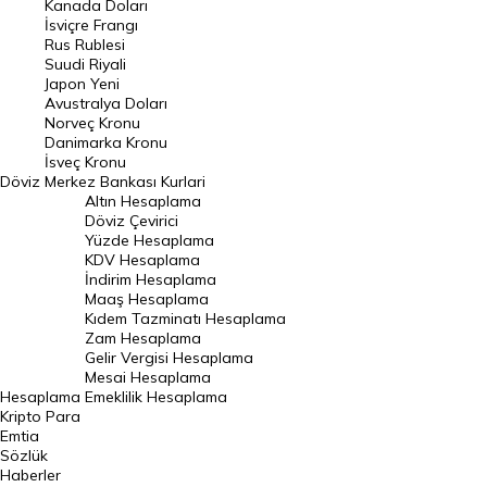
Kanada Doları
Frank Kuru
İsviçre Frangı
Riyal Kuru
Rus Rublesi
Suudi Riyali
Avustralya Doları
Japon Yeni
Avustralya Doları
Danimarka Kronu Kuru
Norveç Kronu
Danimarka Kronu
Kanada Doları Kuru
İsveç Kronu
Döviz
Merkez Bankası Kurlari
Norveç Kronu Kuru
Altın Hesaplama
İsveç Kronu Kuru
Döviz Çevirici
Yüzde Hesaplama
Japon Yeni Kuru
KDV Hesaplama
İndirim Hesaplama
Serbest Piyasa Döviz Kurları
Maaş Hesaplama
Kıdem Tazminatı Hesaplama
Merkez Bankası Döviz Kurları
Zam Hesaplama
Gelir Vergisi Hesaplama
ALTIN
Mesai Hesaplama
Hesaplama
Emeklilik Hesaplama
Altın Fiyatları
Kripto Para
Emtia
Gram Altın Fiyatı
Sözlük
Çeyrek Altın Fiyatı
Haberler