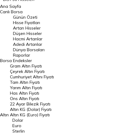
Ana Sayfa
BIST 100 Hisseleri
Canlı Borsa
Günün Özeti
En Çok Artan Hisseler
Hisse Fiyatları
Artan Hisseler
En Çok Düşen Hisseler
Düşen Hisseler
Hacmi Artanlar
Hacmi Artanlar
Adedi Artanlar
Geçmiş Kapanışlar
Dünya Borsaları
Raporlar
Dünya Borsaları
Borsa
Endeksler
Gram Altın Fiyatı
Raporlar
Çeyrek Altın Fiyatı
Endeksler
Cumhuriyet Altını Fiyatı
Tam Altın Fiyatı
Yarım Altın Fiyatı
DÖVİZ
Has Altın Fiyatı
Ons Altın Fiyatı
Döviz Kuru
22 Ayar Bilezik Fiyatı
Dolar Kuru
Altın KG (Dolar) Fiyatı
Altın
Altın KG (Euro) Fiyatı
Euro Kuru
Dolar
Euro
Pound Kuru
Sterlin