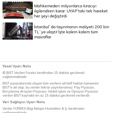
Mahkemeden milyonlarca kiracıyı
ilgilendiren karar: UYAP’taki tek hareket
her şeyi değiştirdi
İstanbul`da taşınmanın maliyeti 200 bin
TL`ye ulaştı! İşte kalem kalem tüm
masraflar
Yasal Uyarı Notu
© BİST Verileri Foreks tarafından 15 dakika gecikmeli
sağlanmaktadır.
BIST piyasalarında oluşan tüm verilere ait telif hakları tamamen
BIST'e ait olup, bu veriler tekrar yayınlanamaz. Pay Piyasası,
Borçlanma Araçları Piyasası, Vadeli İşlem ve Opsiyon Piyasası
verileri BIST kaynaklı en az 15 dakika gecikmeli verilerdir.
Veri Sağlayıcı Uyarı Notu
Veriler FOREKS Bilgi İletişim Hizmetleri A.Ş. tarafından
sağlanmaktadır.