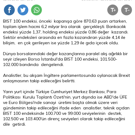
BIST 100 endeksi, önceki kapanışa göre 870,63 puan artarken,
toplam işlem hacmi 6,2 milyar
lira
olarak gerçekleşti. Bankacılık
endeksi yüzde 1,37, holding endeksi yüzde 0,86 değer kazandı.
Sektör endeksleri arasında en fazla kazandıran yüzde 4,14 ile
bilişim, en çok gerileyen ise yüzde 1,29 ile gıda içecek oldu.
Dünya borsalarındaki değer kazançlarına paralel alış ağırlıklı bir
seyir izleyen
Borsa
İstanbul'da BIST 100 endeksi, 101.500-
102.000 bandında dengelendi.
Analistler, bu akşam İngiltere parlamentosunda oylanacak Brexit
anlaşmasının takip edileceğini belirtti.
Yarın yurt içinde Türkiye Cumhuriyet Merkez Bankası, Para
Politikası Kurulu Toplantı Özeti'nin, yurt dışında ise ABD'de ÜFE
ve
Euro
Bölgesi'nde sanayi üretimi başta olmak üzere veri
gündeminin takip edileceğini ifade eden analistler, teknik açıdan
BIST 100 endeksinde 100.700 ve 99.000 seviyelerinin destek,
102.500 ve 103.400'ün direnç seviyeleri olarak takip edileceğini
dile getirdi.