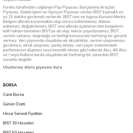
Foreks tarafından sağlanan Pay Piyasası, Borçlanma Araçları
Piyasası, Vadeli İşlem ve Opsiyon Piyasası verileri BIST kaynaklı en
az 15 dakika gecikmeli verilerdir. BIST isim ve logosu Koruma Marka
Belgesi altında korunmakta olup izinsiz kullanılamaz, iktibas
edilemez, değiştirilemez. BIST ismi altında açıklanan tüm belgelerin
telif hakları tamamen BIST'ye ait olup, tekrar yayınlanamaz. BIST,
verinin sekansı, doğruluğu ve tamlığı konusunda herhangi bir garanti
vermez. Veri yayınında oluşabilecek aksaklıklar, verinin ulaşmaması,
gecikmesi, eksik ulaşması, yanlış olması, veri yayın sistemindeki
perfomansın düşmesi veya kesintili olması gibi hallerde Alıcı, Alt Alıcı
ve / veya Kullanıcılarda oluşabilecek herhangi bir zarardan BIST
sorumlu değildir.
Uluslarası döviz piyasası kuru
BORSA
Canlı Borsa
Günün Özeti
Hisse Senedi Fiyatları
BIST 30 Hisseleri
BIST 50 Hisseleri