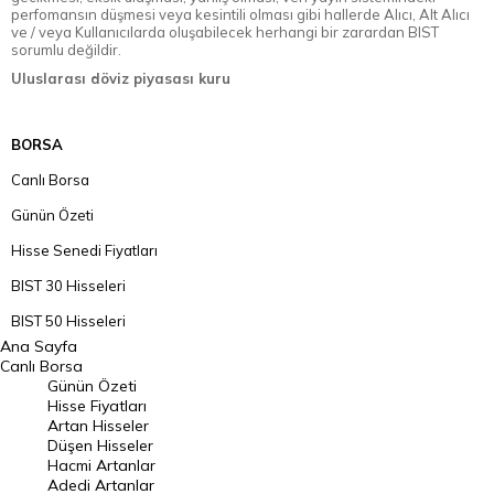
perfomansın düşmesi veya kesintili olması gibi hallerde Alıcı, Alt Alıcı
ve / veya Kullanıcılarda oluşabilecek herhangi bir zarardan BIST
sorumlu değildir.
Uluslarası döviz piyasası kuru
BORSA
Canlı Borsa
Günün Özeti
Hisse Senedi Fiyatları
BIST 30 Hisseleri
BIST 50 Hisseleri
Ana Sayfa
BIST 100 Hisseleri
Canlı Borsa
Günün Özeti
En Çok Artan Hisseler
Hisse Fiyatları
Artan Hisseler
En Çok Düşen Hisseler
Düşen Hisseler
Hacmi Artanlar
Hacmi Artanlar
Adedi Artanlar