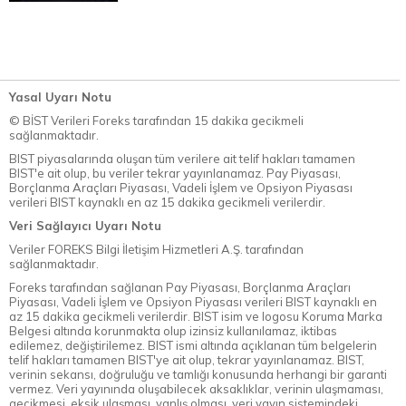
Yasal Uyarı Notu
© BİST Verileri Foreks tarafından 15 dakika gecikmeli
sağlanmaktadır.
BIST piyasalarında oluşan tüm verilere ait telif hakları tamamen
BIST'e ait olup, bu veriler tekrar yayınlanamaz. Pay Piyasası,
Borçlanma Araçları Piyasası, Vadeli İşlem ve Opsiyon Piyasası
verileri BIST kaynaklı en az 15 dakika gecikmeli verilerdir.
Veri Sağlayıcı Uyarı Notu
Veriler FOREKS Bilgi İletişim Hizmetleri A.Ş. tarafından
sağlanmaktadır.
Foreks tarafından sağlanan Pay Piyasası, Borçlanma Araçları
Piyasası, Vadeli İşlem ve Opsiyon Piyasası verileri BIST kaynaklı en
az 15 dakika gecikmeli verilerdir. BIST isim ve logosu Koruma Marka
Belgesi altında korunmakta olup izinsiz kullanılamaz, iktibas
edilemez, değiştirilemez. BIST ismi altında açıklanan tüm belgelerin
telif hakları tamamen BIST'ye ait olup, tekrar yayınlanamaz. BIST,
verinin sekansı, doğruluğu ve tamlığı konusunda herhangi bir garanti
vermez. Veri yayınında oluşabilecek aksaklıklar, verinin ulaşmaması,
gecikmesi, eksik ulaşması, yanlış olması, veri yayın sistemindeki