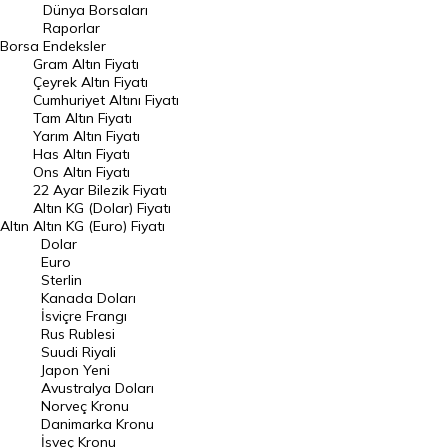
Geçmiş Kapanışlar
Dünya Borsaları
Raporlar
Dünya Borsaları
Borsa
Endeksler
Gram Altın Fiyatı
Raporlar
Çeyrek Altın Fiyatı
Endeksler
Cumhuriyet Altını Fiyatı
Tam Altın Fiyatı
Yarım Altın Fiyatı
DÖVİZ
Has Altın Fiyatı
Ons Altın Fiyatı
Döviz Kuru
22 Ayar Bilezik Fiyatı
Dolar Kuru
Altın KG (Dolar) Fiyatı
Altın
Altın KG (Euro) Fiyatı
Euro Kuru
Dolar
Euro
Pound Kuru
Sterlin
Kanada Doları
Frank Kuru
İsviçre Frangı
Riyal Kuru
Rus Rublesi
Suudi Riyali
Avustralya Doları
Japon Yeni
Avustralya Doları
Danimarka Kronu Kuru
Norveç Kronu
Danimarka Kronu
Kanada Doları Kuru
İsveç Kronu