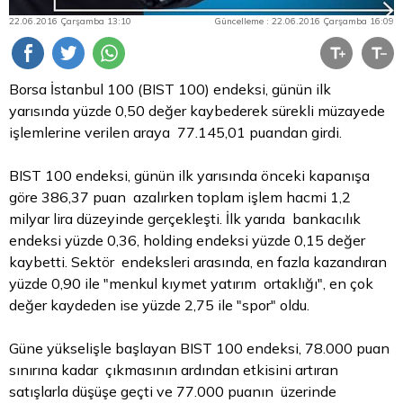
22.06.2016 Çarşamba 13:10
Güncelleme : 22.06.2016 Çarşamba 16:09
Borsa İstanbul
100 (BIST 100) endeksi, günün ilk
yarısında yüzde 0,50 değer kaybederek sürekli müzayede
işlemlerine verilen araya 77.145,01 puandan girdi.
BIST 100 endeksi, günün ilk yarısında önceki kapanışa
göre 386,37 puan azalırken toplam işlem hacmi 1,2
milyar
lira
düzeyinde gerçekleşti. İlk yarıda bankacılık
endeksi yüzde 0,36, holding endeksi yüzde 0,15 değer
kaybetti. Sektör endeksleri arasında, en fazla kazandıran
yüzde 0,90 ile "menkul kıymet yatırım ortaklığı", en çok
değer kaydeden ise yüzde 2,75 ile "spor" oldu.
Güne yükselişle başlayan BIST 100 endeksi, 78.000 puan
sınırına kadar çıkmasının ardından etkisini artıran
satışlarla düşüşe geçti ve 77.000 puanın üzerinde