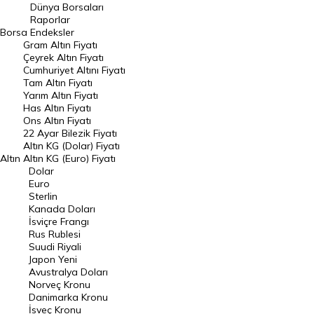
Geçmiş Kapanışlar
Dünya Borsaları
Raporlar
Dünya Borsaları
Borsa
Endeksler
Gram Altın Fiyatı
Raporlar
Çeyrek Altın Fiyatı
Endeksler
Cumhuriyet Altını Fiyatı
Tam Altın Fiyatı
Yarım Altın Fiyatı
DÖVİZ
Has Altın Fiyatı
Ons Altın Fiyatı
Döviz Kuru
22 Ayar Bilezik Fiyatı
Dolar Kuru
Altın KG (Dolar) Fiyatı
Altın
Altın KG (Euro) Fiyatı
Euro Kuru
Dolar
Euro
Pound Kuru
Sterlin
Kanada Doları
Frank Kuru
İsviçre Frangı
Riyal Kuru
Rus Rublesi
Suudi Riyali
Avustralya Doları
Japon Yeni
Avustralya Doları
Danimarka Kronu Kuru
Norveç Kronu
Danimarka Kronu
Kanada Doları Kuru
İsveç Kronu