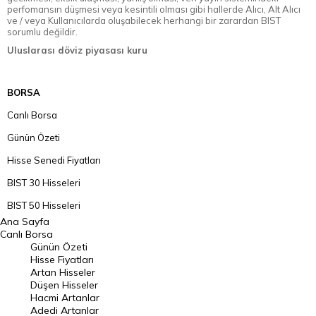
perfomansın düşmesi veya kesintili olması gibi hallerde Alıcı, Alt Alıcı
ve / veya Kullanıcılarda oluşabilecek herhangi bir zarardan BIST
sorumlu değildir.
Uluslarası döviz piyasası kuru
BORSA
Canlı Borsa
Günün Özeti
Hisse Senedi Fiyatları
BIST 30 Hisseleri
BIST 50 Hisseleri
Ana Sayfa
BIST 100 Hisseleri
Canlı Borsa
Günün Özeti
En Çok Artan Hisseler
Hisse Fiyatları
Artan Hisseler
En Çok Düşen Hisseler
Düşen Hisseler
Hacmi Artanlar
Hacmi Artanlar
Adedi Artanlar