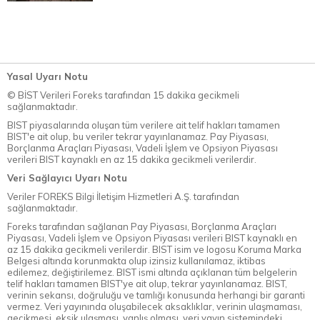
Yasal Uyarı Notu
© BİST Verileri Foreks tarafından 15 dakika gecikmeli
sağlanmaktadır.
BIST piyasalarında oluşan tüm verilere ait telif hakları tamamen
BIST'e ait olup, bu veriler tekrar yayınlanamaz. Pay Piyasası,
Borçlanma Araçları Piyasası, Vadeli İşlem ve Opsiyon Piyasası
verileri BIST kaynaklı en az 15 dakika gecikmeli verilerdir.
Veri Sağlayıcı Uyarı Notu
Veriler FOREKS Bilgi İletişim Hizmetleri A.Ş. tarafından
sağlanmaktadır.
Foreks tarafından sağlanan Pay Piyasası, Borçlanma Araçları
Piyasası, Vadeli İşlem ve Opsiyon Piyasası verileri BIST kaynaklı en
az 15 dakika gecikmeli verilerdir. BIST isim ve logosu Koruma Marka
Belgesi altında korunmakta olup izinsiz kullanılamaz, iktibas
edilemez, değiştirilemez. BIST ismi altında açıklanan tüm belgelerin
telif hakları tamamen BIST'ye ait olup, tekrar yayınlanamaz. BIST,
verinin sekansı, doğruluğu ve tamlığı konusunda herhangi bir garanti
vermez. Veri yayınında oluşabilecek aksaklıklar, verinin ulaşmaması,
gecikmesi, eksik ulaşması, yanlış olması, veri yayın sistemindeki