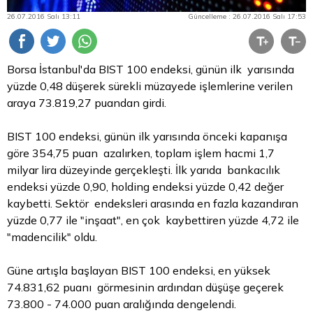
26.07.2016 Salı 13:11
Güncelleme : 26.07.2016 Salı 17:53
Borsa
İstanbul'da BIST 100 endeksi, günün ilk yarısında
yüzde 0,48 düşerek sürekli müzayede işlemlerine verilen
araya 73.819,27 puandan girdi.
BIST 100 endeksi, günün ilk yarısında önceki kapanışa
göre 354,75 puan azalırken, toplam işlem hacmi 1,7
milyar
lira
düzeyinde gerçekleşti. İlk yarıda bankacılık
endeksi yüzde 0,90, holding endeksi yüzde 0,42 değer
kaybetti. Sektör endeksleri arasında en fazla kazandıran
yüzde 0,77 ile "inşaat", en çok kaybettiren yüzde 4,72 ile
"madencilik" oldu.
Güne artışla başlayan BIST 100 endeksi, en yüksek
74.831,62 puanı görmesinin ardından düşüşe geçerek
73.800 - 74.000 puan aralığında dengelendi.