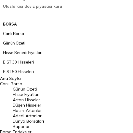
Uluslarası döviz piyasası kuru
BORSA
Canlı Borsa
Günün Özeti
Hisse Senedi Fiyatları
BIST 30 Hisseleri
BIST 50 Hisseleri
Ana Sayfa
BIST 100 Hisseleri
Canlı Borsa
Günün Özeti
En Çok Artan Hisseler
Hisse Fiyatları
Artan Hisseler
En Çok Düşen Hisseler
Düşen Hisseler
Hacmi Artanlar
Hacmi Artanlar
Adedi Artanlar
Geçmiş Kapanışlar
Dünya Borsaları
Raporlar
Dünya Borsaları
Borsa
Endeksler