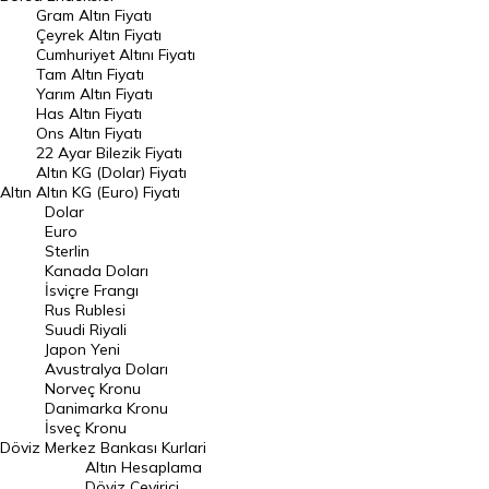
Gram Altın Fiyatı
Raporlar
Çeyrek Altın Fiyatı
Endeksler
Cumhuriyet Altını Fiyatı
Tam Altın Fiyatı
Yarım Altın Fiyatı
DÖVİZ
Has Altın Fiyatı
Ons Altın Fiyatı
Döviz Kuru
22 Ayar Bilezik Fiyatı
Dolar Kuru
Altın KG (Dolar) Fiyatı
Altın
Altın KG (Euro) Fiyatı
Euro Kuru
Dolar
Euro
Pound Kuru
Sterlin
Kanada Doları
Frank Kuru
İsviçre Frangı
Riyal Kuru
Rus Rublesi
Suudi Riyali
Avustralya Doları
Japon Yeni
Avustralya Doları
Danimarka Kronu Kuru
Norveç Kronu
Danimarka Kronu
Kanada Doları Kuru
İsveç Kronu
Döviz
Merkez Bankası Kurlari
Norveç Kronu Kuru
Altın Hesaplama
İsveç Kronu Kuru
Döviz Çevirici