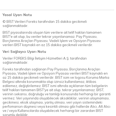
Yasal Uyarı Notu
© BİST Verileri Foreks tarafından 15 dakika gecikmeli
sağlanmaktadır.
BIST piyasalarında oluşan tüm verilere ait telif hakları tamamen
BIST'e ait olup, bu veriler tekrar yayınlanamaz. Pay Piyasası,
Borçlanma Araçları Piyasası, Vadeli İşlem ve Opsiyon Piyasası
verileri BIST kaynaklı en az 15 dakika gecikmeli verilerdir.
Veri Sağlayıcı Uyarı Notu
Veriler FOREKS Bilgi İletişim Hizmetleri A.Ş. tarafından
sağlanmaktadır.
Foreks tarafından sağlanan Pay Piyasası, Borçlanma Araçları
Piyasası, Vadeli İşlem ve Opsiyon Piyasası verileri BIST kaynaklı en
az 15 dakika gecikmeli verilerdir. BIST isim ve logosu Koruma Marka
Belgesi altında korunmakta olup izinsiz kullanılamaz, iktibas
edilemez, değiştirilemez. BIST ismi altında açıklanan tüm belgelerin
telif hakları tamamen BIST'ye ait olup, tekrar yayınlanamaz. BIST,
verinin sekansı, doğruluğu ve tamlığı konusunda herhangi bir garanti
vermez. Veri yayınında oluşabilecek aksaklıklar, verinin ulaşmaması,
gecikmesi, eksik ulaşması, yanlış olması, veri yayın sistemindeki
perfomansın düşmesi veya kesintili olması gibi hallerde Alıcı, Alt Alıcı
ve / veya Kullanıcılarda oluşabilecek herhangi bir zarardan BIST
sorumlu değildir.