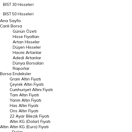
BIST 30 Hisseleri
BIST 50 Hisseleri
Ana Sayfa
BIST 100 Hisseleri
Canlı Borsa
Günün Özeti
En Çok Artan Hisseler
Hisse Fiyatları
Artan Hisseler
En Çok Düşen Hisseler
Düşen Hisseler
Hacmi Artanlar
Hacmi Artanlar
Adedi Artanlar
Geçmiş Kapanışlar
Dünya Borsaları
Raporlar
Dünya Borsaları
Borsa
Endeksler
Gram Altın Fiyatı
Raporlar
Çeyrek Altın Fiyatı
Endeksler
Cumhuriyet Altını Fiyatı
Tam Altın Fiyatı
Yarım Altın Fiyatı
DÖVİZ
Has Altın Fiyatı
Ons Altın Fiyatı
Döviz Kuru
22 Ayar Bilezik Fiyatı
Dolar Kuru
Altın KG (Dolar) Fiyatı
Altın
Altın KG (Euro) Fiyatı
Euro Kuru