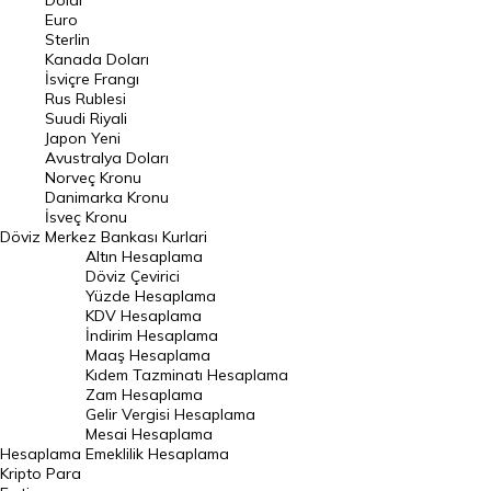
Dolar
Euro
Pound Kuru
Sterlin
Kanada Doları
Frank Kuru
İsviçre Frangı
Riyal Kuru
Rus Rublesi
Suudi Riyali
Avustralya Doları
Japon Yeni
Avustralya Doları
Danimarka Kronu Kuru
Norveç Kronu
Danimarka Kronu
Kanada Doları Kuru
İsveç Kronu
Döviz
Merkez Bankası Kurlari
Norveç Kronu Kuru
Altın Hesaplama
İsveç Kronu Kuru
Döviz Çevirici
Yüzde Hesaplama
Japon Yeni Kuru
KDV Hesaplama
İndirim Hesaplama
Serbest Piyasa Döviz Kurları
Maaş Hesaplama
Kıdem Tazminatı Hesaplama
Merkez Bankası Döviz Kurları
Zam Hesaplama
Gelir Vergisi Hesaplama
ALTIN
Mesai Hesaplama
Hesaplama
Emeklilik Hesaplama
Altın Fiyatları
Kripto Para