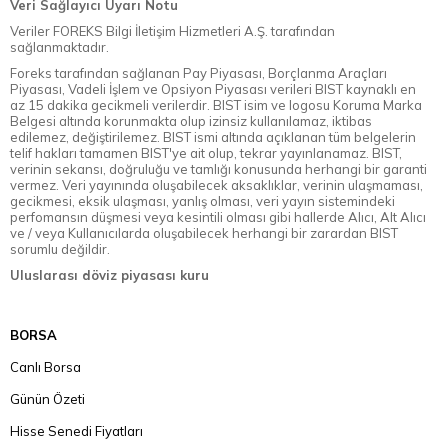
Veri Sağlayıcı Uyarı Notu
Veriler FOREKS Bilgi İletişim Hizmetleri A.Ş. tarafından
sağlanmaktadır.
Foreks tarafından sağlanan Pay Piyasası, Borçlanma Araçları
Piyasası, Vadeli İşlem ve Opsiyon Piyasası verileri BIST kaynaklı en
az 15 dakika gecikmeli verilerdir. BIST isim ve logosu Koruma Marka
Belgesi altında korunmakta olup izinsiz kullanılamaz, iktibas
edilemez, değiştirilemez. BIST ismi altında açıklanan tüm belgelerin
telif hakları tamamen BIST'ye ait olup, tekrar yayınlanamaz. BIST,
verinin sekansı, doğruluğu ve tamlığı konusunda herhangi bir garanti
vermez. Veri yayınında oluşabilecek aksaklıklar, verinin ulaşmaması,
gecikmesi, eksik ulaşması, yanlış olması, veri yayın sistemindeki
perfomansın düşmesi veya kesintili olması gibi hallerde Alıcı, Alt Alıcı
ve / veya Kullanıcılarda oluşabilecek herhangi bir zarardan BIST
sorumlu değildir.
Uluslarası döviz piyasası kuru
BORSA
Canlı Borsa
Günün Özeti
Hisse Senedi Fiyatları