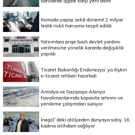
sahillerde işgale karşı yeni adım
Kamuda yapay zekâ dönemi! 2 milyar
liralık riskli harcama tespit edildi
Yatırımlara proje bazlı devlet yardımı
verilmesine yönelik kararda değişiklik
yapıldı
Ticaret Bakanlığı Endonezya`ya ilişkin
e-ticaret rehberi hazırladı
Antalya ve Gazipaşa-Alanya
havalimanlarında kapasite artırımı ve
yenileme çalışmaları sürüyor
İnegöl`deki atölyeden dünyaya satış: 16
kadına istihdam sağlıyor