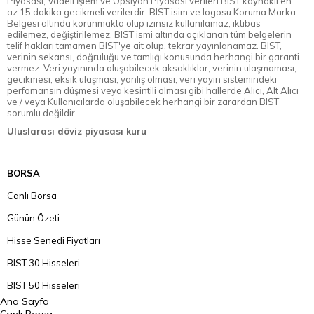
Piyasası, Vadeli İşlem ve Opsiyon Piyasası verileri BIST kaynaklı en
az 15 dakika gecikmeli verilerdir. BIST isim ve logosu Koruma Marka
Belgesi altında korunmakta olup izinsiz kullanılamaz, iktibas
edilemez, değiştirilemez. BIST ismi altında açıklanan tüm belgelerin
telif hakları tamamen BIST'ye ait olup, tekrar yayınlanamaz. BIST,
verinin sekansı, doğruluğu ve tamlığı konusunda herhangi bir garanti
vermez. Veri yayınında oluşabilecek aksaklıklar, verinin ulaşmaması,
gecikmesi, eksik ulaşması, yanlış olması, veri yayın sistemindeki
perfomansın düşmesi veya kesintili olması gibi hallerde Alıcı, Alt Alıcı
ve / veya Kullanıcılarda oluşabilecek herhangi bir zarardan BIST
sorumlu değildir.
Uluslarası döviz piyasası kuru
BORSA
Canlı Borsa
Günün Özeti
Hisse Senedi Fiyatları
BIST 30 Hisseleri
BIST 50 Hisseleri
Ana Sayfa
BIST 100 Hisseleri