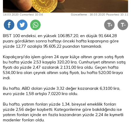
14.03.2020 Cumartesi 10:04
Güncelleme : 16.03.2020 Pazartesi 10:11
BIST 100 endeksi, en yüksek 106.857,20, en düşük 91.644,28
puanı gördükten sonra haftayı önceki hafta kapanışına göre
yüzde 12,77 azalışla 95.605,22 puandan tamamladı.
Kapalıçarşı'da işlem gören 24 ayar külçe altının gram satış fiyatı
bu hafta yüzde 2,53 kayıpla 320,20 lira, Cumhuriyet altınının satış
fiyatı da yüzde 2,47 azalarak 2.131,00 lira oldu. Geçen hafta
534,00 lira olan çeyrek altının satış fiyatı, bu hafta 520,00 liraya
indi.
Bu hafta, ABD doları yüzde 3,32 değer kazanarak 6,3100 lira,
euro yüzde 1,58 artışla 7,0220 lira oldu.
Bu hafta, yatırım fonları yüzde 1,34, bireysel emeklilik fonları
yüzde 2,56 değer kaybetti. Kategorilerine göre bakıldığında ise
yatırım fonları içinde en fazla kazandıran yüzde 2,24 ile kıymetli
madenler fonları oldu.