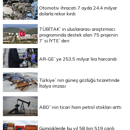
Otomotiv ihracatı 7 ayda 24,4 milyar
dolarla rekor kırdı
TÜBİTAK`ın uluslararası araştırmacı
programında destek alan 75 projenin
7`si İYTE`den
AR-GE`ye 253,5 milyar lira harcandı
Türkiye`nin güneş gözlüğü ticaretinde
İtalya imzası
ABD`nin ticari ham petrol stokları arttı
Gümrüklerde bu yıl 58 bin 519 canlı