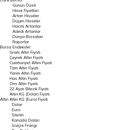
Canlı Borsa
Günün Özeti
En Çok Artan Hisseler
Hisse Fiyatları
Artan Hisseler
En Çok Düşen Hisseler
Düşen Hisseler
Hacmi Artanlar
Hacmi Artanlar
Adedi Artanlar
Geçmiş Kapanışlar
Dünya Borsaları
Raporlar
Dünya Borsaları
Borsa
Endeksler
Gram Altın Fiyatı
Raporlar
Çeyrek Altın Fiyatı
Endeksler
Cumhuriyet Altını Fiyatı
Tam Altın Fiyatı
Yarım Altın Fiyatı
DÖVİZ
Has Altın Fiyatı
Ons Altın Fiyatı
Döviz Kuru
22 Ayar Bilezik Fiyatı
Dolar Kuru
Altın KG (Dolar) Fiyatı
Altın
Altın KG (Euro) Fiyatı
Euro Kuru
Dolar
Euro
Pound Kuru
Sterlin
Kanada Doları
Frank Kuru
İsviçre Frangı