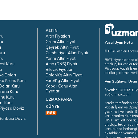
ALTIN
ru
Altın Fiyatları
ru
Gram Altın Fiyatı
Yasal Uyarı Notu
u
Çeyrek Altın Fiyatı
© BİST Verileri Forek
uru
Cumhuriyet Altını Fiyatı
ru
Yarım Altın Fiyatı
BIST piyasalarında ol
esi Kuru
Altın (ONS) Fiyatı
ait olup, bu veriler 
Piyasası, Vadeli İşle
u
Bilezik Fiyatları
dakika gecikmeli veril
ya Doları
Dolar/Kg Altın Fiyatı
ka Kronu Kuru
Euro/Kg Altın Fiyatı
Veri Sağlayıcı Uyar
oları Kuru
Kapalı Çarşı Altın
*(Veriler FOREKS Bilg
Fiyatları
ronu Kuru
sağlanmaktadır)
onu Kuru
UZMANPARA
ni Kuru
Foreks tarafından sa
KÜNYE
Vadeli İşlem ve Opsiy
Piyasa Döviz
gecikmeli verilerdir.
korunmakta olup izins
Bankası Döviz
BIST ismi altında açı
ait olup, tekrar yayı
konusunda herhangi b
aksaklıklar, verinin 
olması, veri yayın si