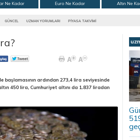
ar Ne Kadar
Euro Ne Kadar
Altın Ne K
GÜNCEL
UZMAN YORUMLARI
PİYASA TAKVİMİ
ira?
uz
şle başlamasının ardından 273,4 lira seviyesinde
ltın 450 lira, Cumhuriyet altını da 1.837 liradan
Güm
519
geç