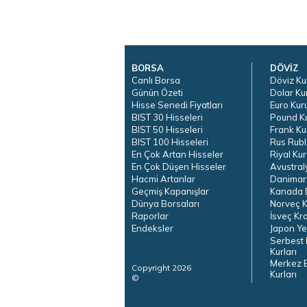
BORSA
DÖVİZ
Canlı Borsa
Döviz Ku
Günün Özeti
Dolar Ku
Hisse Senedi Fiyatları
Euro Kur
BIST 30 Hisseleri
Pound K
BIST 50 Hisseleri
Frank Ku
BIST 100 Hisseleri
Rus Rubl
En Çok Artan Hisseler
Riyal Kur
En Çok Düşen Hisseler
Avustral
Hacmi Artanlar
Danimar
Geçmiş Kapanışlar
Kanada D
Dünya Borsaları
Norveç K
Raporlar
İsveç Kr
Endeksler
Japon Ye
Serbest 
Kurları
Merkez 
Copyright 2026
Kurları
©