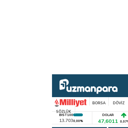
BORSA
DÖVİZ
SÖZLÜK
BIST100
DOLAR
13.703
47,6011
0,00%
0,07