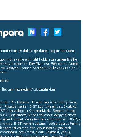
s tarafından 15 dakika gecikmeli sağlanmaktadır.
uşan tüm verilere ait telif hakları tamamen BIST'e
tekrar yayınlanamaz. Pay Piyasası, Borçlanma Araçları
m ve Opsiyon Piyasası verileri BIST kaynaklı en az 15
erdir.
ı Notu
i İletişim Hizmetleri A.Ş. tarafından
ğlanan Pay Piyasası, Borçlanma Araçları Piyasası,
on Piyasası verileri BIST kaynaklı en az 15 dakika
 BIST isim ve logosu Koruma Marka Belgesi altında
iz kullanılamaz, iktibas edilemez, değiştirilemez.
klanan tüm belgelerin telif hakları tamamen BIST'ye
nlanamaz. BIST, verinin sekansı, doğruluğu ve tamlığı
ir garanti vermez. Veri yayınında oluşabilecek
ulaşmaması, gecikmesi, eksik ulaşması, yanlış
stemindeki perfomansın düşmesi veya kesintili