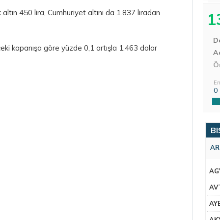
altın 450 lira, Cumhuriyet altını da 1.837 liradan
1
D
ceki kapanışa göre yüzde 0,1 artışla 1.463 dolar
Aç
Ö
En
0
BI
AR
AG
AV
AY
AK