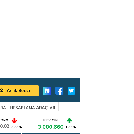
ARA
HESAPLAMA ARAÇLARI
BONO
BITCOIN
0,02
3.080.660
0,00%
1,00%