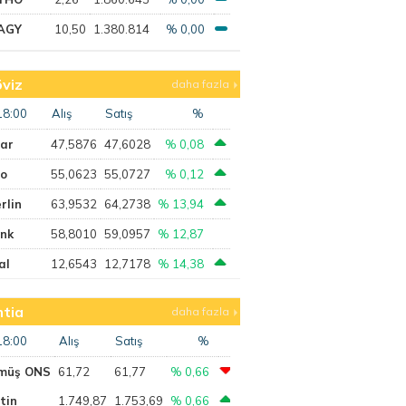
AGY
10,50
1.380.814
% 0,00
viz
daha fazla
18:00
Alış
Satış
%
lar
47,5876
47,6028
% 0,08
ro
55,0623
55,0727
% 0,12
rlin
63,9532
64,2738
% 13,94
ank
58,8010
59,0957
% 12,87
al
12,6543
12,7178
% 14,38
tia
daha fazla
18:00
Alış
Satış
%
müş ONS
61,72
61,77
% 0,66
tin
1.749,87
1.753,69
% 0,66