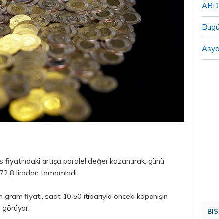
ABD`n
Bugü
Asya 
ns fiyatındaki artışa paralel değer kazanarak, günü
272,8 liradan tamamladı.
n gram fiyatı, saat 10.50 itibarıyla önceki kapanışın
 görüyor.
BIS