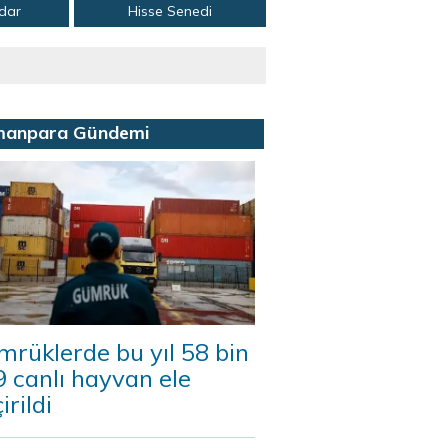
adar
Hisse Senedi
manpara Gündemi
rüklerde bu yıl 58 bin
 canlı hayvan ele
irildi