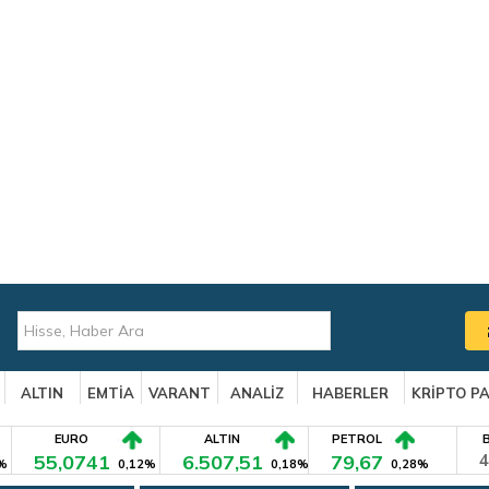
ALTIN
EMTİA
VARANT
ANALİZ
HABERLER
KRİPTO P
EURO
ALTIN
PETROL
55,0741
6.507,51
79,67
4
%
0,12%
0,18%
0,28%