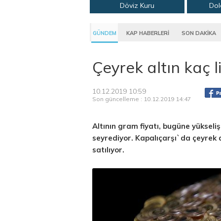
Döviz Kuru
Dol
GÜNDEM
KAP HABERLERİ
SON DAKİKA
Çeyrek altın kaç l
10.12.2019 10:59
Son güncelleme : 10.12.2019 14:47
Altının gram fiyatı, bugüne yükseli
seyrediyor. Kapalıçarşı`da çeyrek a
satılıyor.