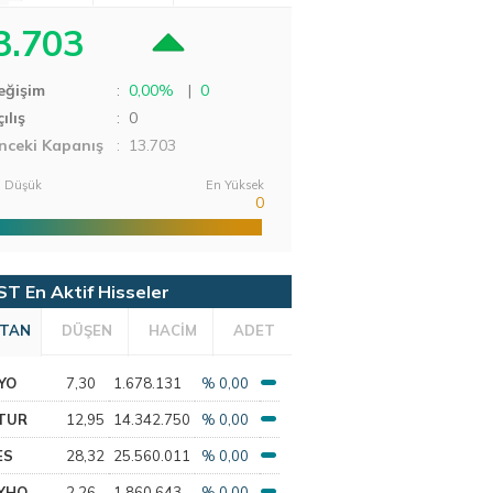
3.703
eğişim
:
0,00%
|
0
ılış
:
0
nceki Kapanış
: 13.703
 Düşük
En Yüksek
0
ST En Aktif Hisseler
TAN
DÜŞEN
HACİM
ADET
YO
7,30
1.678.131
% 0,00
TUR
12,95
14.342.750
% 0,00
ES
28,32
25.560.011
% 0,00
YHO
2,26
1.860.643
% 0,00