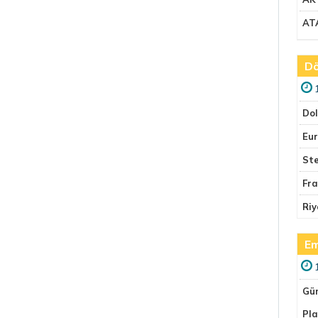
AT
Dö
Do
Eu
Ste
Fr
Riy
Em
Gü
Pla