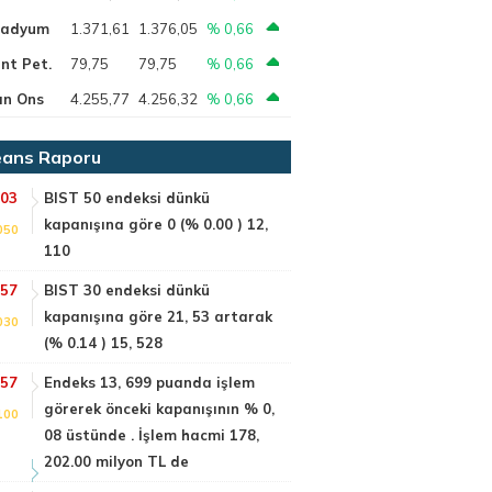
ladyum
1.371,61
1.376,05
% 0,66
nt Pet.
79,75
79,75
% 0,66
ın Ons
4.255,77
4.256,32
% 0,66
ans Raporu
:03
BIST 50 endeksi dünkü
kapanışına göre 0 (% 0.00 ) 12,
050
110
:57
BIST 30 endeksi dünkü
kapanışına göre 21, 53 artarak
030
(% 0.14 ) 15, 528
:57
Endeks 13, 699 puanda işlem
görerek önceki kapanışının % 0,
100
08 üstünde . İşlem hacmi 178,
202.00 milyon TL de