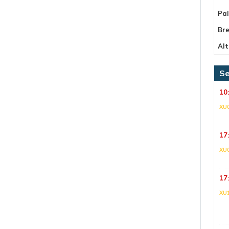
Pa
Bre
Alt
Se
10
XU
17
XU
17
XU