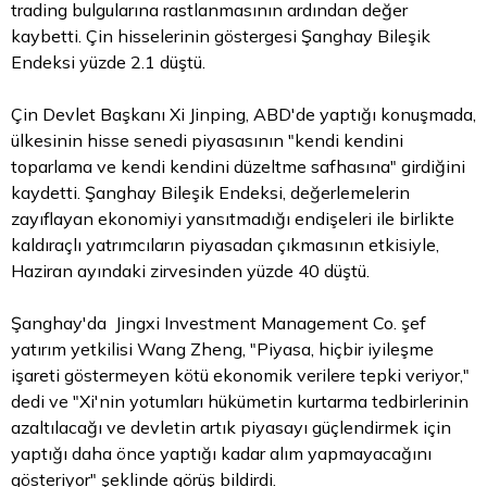
trading bulgularına rastlanmasının ardından değer
kaybetti. Çin hisselerinin göstergesi Şanghay Bileşik
Endeksi yüzde 2.1 düştü.
Çin Devlet Başkanı Xi Jinping, ABD'de yaptığı konuşmada,
ülkesinin hisse senedi piyasasının "kendi kendini
toparlama ve kendi kendini düzeltme safhasına" girdiğini
kaydetti. Şanghay Bileşik Endeksi, değerlemelerin
zayıflayan ekonomiyi yansıtmadığı endişeleri ile birlikte
kaldıraçlı yatrımcıların piyasadan çıkmasının etkisiyle,
Haziran ayındaki zirvesinden yüzde 40 düştü.
Şanghay'da Jingxi Investment Management Co. şef
yatırım yetkilisi Wang Zheng, "Piyasa, hiçbir iyileşme
işareti göstermeyen kötü ekonomik verilere tepki veriyor,"
dedi ve "Xi'nin yotumları hükümetin kurtarma tedbirlerinin
azaltılacağı ve devletin artık piyasayı güçlendirmek için
yaptığı daha önce yaptığı kadar alım yapmayacağını
gösteriyor" şeklinde görüş bildirdi.