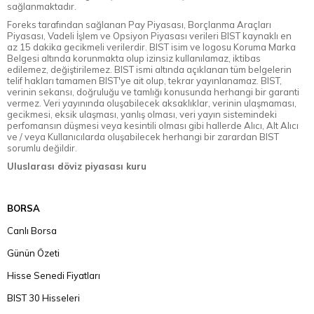
sağlanmaktadır.
Foreks tarafından sağlanan Pay Piyasası, Borçlanma Araçları
Piyasası, Vadeli İşlem ve Opsiyon Piyasası verileri BIST kaynaklı en
az 15 dakika gecikmeli verilerdir. BIST isim ve logosu Koruma Marka
Belgesi altında korunmakta olup izinsiz kullanılamaz, iktibas
edilemez, değiştirilemez. BIST ismi altında açıklanan tüm belgelerin
telif hakları tamamen BIST'ye ait olup, tekrar yayınlanamaz. BIST,
verinin sekansı, doğruluğu ve tamlığı konusunda herhangi bir garanti
vermez. Veri yayınında oluşabilecek aksaklıklar, verinin ulaşmaması,
gecikmesi, eksik ulaşması, yanlış olması, veri yayın sistemindeki
perfomansın düşmesi veya kesintili olması gibi hallerde Alıcı, Alt Alıcı
ve / veya Kullanıcılarda oluşabilecek herhangi bir zarardan BIST
sorumlu değildir.
Uluslarası döviz piyasası kuru
BORSA
Canlı Borsa
Günün Özeti
Hisse Senedi Fiyatları
BIST 30 Hisseleri