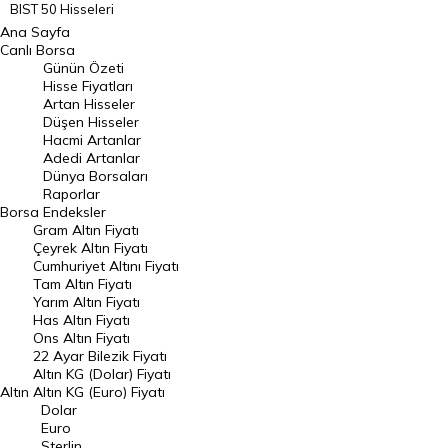
BIST 50 Hisseleri
Ana Sayfa
BIST 100 Hisseleri
Canlı Borsa
Günün Özeti
En Çok Artan Hisseler
Hisse Fiyatları
Artan Hisseler
En Çok Düşen Hisseler
Düşen Hisseler
Hacmi Artanlar
Hacmi Artanlar
Adedi Artanlar
Geçmiş Kapanışlar
Dünya Borsaları
Raporlar
Dünya Borsaları
Borsa
Endeksler
Gram Altın Fiyatı
Raporlar
Çeyrek Altın Fiyatı
Endeksler
Cumhuriyet Altını Fiyatı
Tam Altın Fiyatı
Yarım Altın Fiyatı
DÖVİZ
Has Altın Fiyatı
Ons Altın Fiyatı
Döviz Kuru
22 Ayar Bilezik Fiyatı
Dolar Kuru
Altın KG (Dolar) Fiyatı
Altın
Altın KG (Euro) Fiyatı
Euro Kuru
Dolar
Euro
Pound Kuru
Sterlin