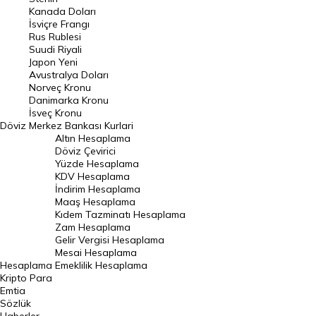
Kanada Doları
Frank Kuru
İsviçre Frangı
Riyal Kuru
Rus Rublesi
Suudi Riyali
Avustralya Doları
Japon Yeni
Avustralya Doları
Danimarka Kronu Kuru
Norveç Kronu
Danimarka Kronu
Kanada Doları Kuru
İsveç Kronu
Döviz
Merkez Bankası Kurlari
Norveç Kronu Kuru
Altın Hesaplama
İsveç Kronu Kuru
Döviz Çevirici
Yüzde Hesaplama
Japon Yeni Kuru
KDV Hesaplama
İndirim Hesaplama
Serbest Piyasa Döviz Kurları
Maaş Hesaplama
Kıdem Tazminatı Hesaplama
Merkez Bankası Döviz Kurları
Zam Hesaplama
Gelir Vergisi Hesaplama
ALTIN
Mesai Hesaplama
Hesaplama
Emeklilik Hesaplama
Altın Fiyatları
Kripto Para
Emtia
Gram Altın Fiyatı
Sözlük
Çeyrek Altın Fiyatı