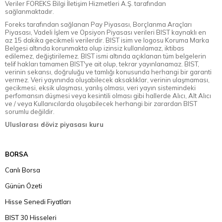
Veriler FOREKS Bilgi İletişim Hizmetleri A.Ş. tarafından
sağlanmaktadır.
Foreks tarafından sağlanan Pay Piyasası, Borçlanma Araçları
Piyasası, Vadeli İşlem ve Opsiyon Piyasası verileri BIST kaynaklı en
az 15 dakika gecikmeli verilerdir. BIST isim ve logosu Koruma Marka
Belgesi altında korunmakta olup izinsiz kullanılamaz, iktibas
edilemez, değiştirilemez. BIST ismi altında açıklanan tüm belgelerin
telif hakları tamamen BIST'ye ait olup, tekrar yayınlanamaz. BIST,
verinin sekansı, doğruluğu ve tamlığı konusunda herhangi bir garanti
vermez. Veri yayınında oluşabilecek aksaklıklar, verinin ulaşmaması,
gecikmesi, eksik ulaşması, yanlış olması, veri yayın sistemindeki
perfomansın düşmesi veya kesintili olması gibi hallerde Alıcı, Alt Alıcı
ve / veya Kullanıcılarda oluşabilecek herhangi bir zarardan BIST
sorumlu değildir.
Uluslarası döviz piyasası kuru
BORSA
Canlı Borsa
Günün Özeti
Hisse Senedi Fiyatları
BIST 30 Hisseleri