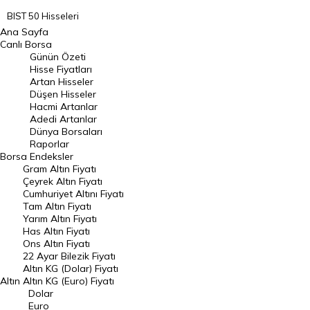
BIST 50 Hisseleri
Ana Sayfa
BIST 100 Hisseleri
Canlı Borsa
Günün Özeti
En Çok Artan Hisseler
Hisse Fiyatları
Artan Hisseler
En Çok Düşen Hisseler
Düşen Hisseler
Hacmi Artanlar
Hacmi Artanlar
Adedi Artanlar
Geçmiş Kapanışlar
Dünya Borsaları
Raporlar
Dünya Borsaları
Borsa
Endeksler
Gram Altın Fiyatı
Raporlar
Çeyrek Altın Fiyatı
Endeksler
Cumhuriyet Altını Fiyatı
Tam Altın Fiyatı
Yarım Altın Fiyatı
DÖVİZ
Has Altın Fiyatı
Ons Altın Fiyatı
Döviz Kuru
22 Ayar Bilezik Fiyatı
Dolar Kuru
Altın KG (Dolar) Fiyatı
Altın
Altın KG (Euro) Fiyatı
Euro Kuru
Dolar
Euro