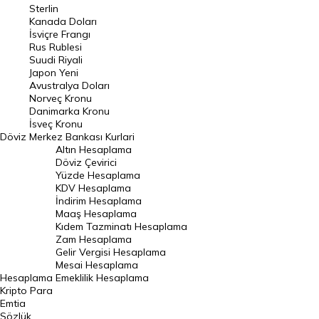
Pound Kuru
Sterlin
Kanada Doları
Frank Kuru
İsviçre Frangı
Riyal Kuru
Rus Rublesi
Suudi Riyali
Avustralya Doları
Japon Yeni
Avustralya Doları
Danimarka Kronu Kuru
Norveç Kronu
Danimarka Kronu
Kanada Doları Kuru
İsveç Kronu
Döviz
Merkez Bankası Kurlari
Norveç Kronu Kuru
Altın Hesaplama
İsveç Kronu Kuru
Döviz Çevirici
Yüzde Hesaplama
Japon Yeni Kuru
KDV Hesaplama
İndirim Hesaplama
Serbest Piyasa Döviz Kurları
Maaş Hesaplama
Kıdem Tazminatı Hesaplama
Merkez Bankası Döviz Kurları
Zam Hesaplama
Gelir Vergisi Hesaplama
ALTIN
Mesai Hesaplama
Hesaplama
Emeklilik Hesaplama
Altın Fiyatları
Kripto Para
Emtia
Gram Altın Fiyatı
Sözlük