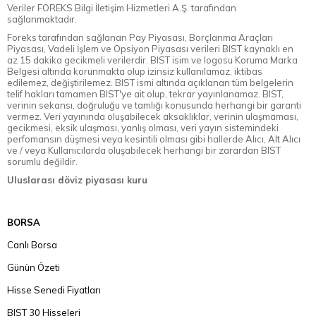
Veriler FOREKS Bilgi İletişim Hizmetleri A.Ş. tarafından
sağlanmaktadır.
Foreks tarafından sağlanan Pay Piyasası, Borçlanma Araçları
Piyasası, Vadeli İşlem ve Opsiyon Piyasası verileri BIST kaynaklı en
az 15 dakika gecikmeli verilerdir. BIST isim ve logosu Koruma Marka
Belgesi altında korunmakta olup izinsiz kullanılamaz, iktibas
edilemez, değiştirilemez. BIST ismi altında açıklanan tüm belgelerin
telif hakları tamamen BIST'ye ait olup, tekrar yayınlanamaz. BIST,
verinin sekansı, doğruluğu ve tamlığı konusunda herhangi bir garanti
vermez. Veri yayınında oluşabilecek aksaklıklar, verinin ulaşmaması,
gecikmesi, eksik ulaşması, yanlış olması, veri yayın sistemindeki
perfomansın düşmesi veya kesintili olması gibi hallerde Alıcı, Alt Alıcı
ve / veya Kullanıcılarda oluşabilecek herhangi bir zarardan BIST
sorumlu değildir.
Uluslarası döviz piyasası kuru
BORSA
Canlı Borsa
Günün Özeti
Hisse Senedi Fiyatları
BIST 30 Hisseleri