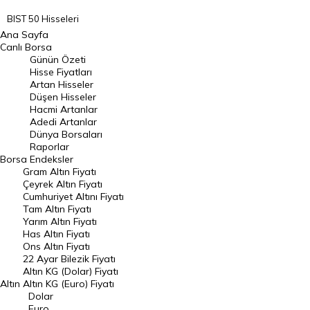
BIST 50 Hisseleri
Ana Sayfa
BIST 100 Hisseleri
Canlı Borsa
Günün Özeti
En Çok Artan Hisseler
Hisse Fiyatları
Artan Hisseler
En Çok Düşen Hisseler
Düşen Hisseler
Hacmi Artanlar
Hacmi Artanlar
Adedi Artanlar
Geçmiş Kapanışlar
Dünya Borsaları
Raporlar
Dünya Borsaları
Borsa
Endeksler
Gram Altın Fiyatı
Raporlar
Çeyrek Altın Fiyatı
Endeksler
Cumhuriyet Altını Fiyatı
Tam Altın Fiyatı
Yarım Altın Fiyatı
DÖVİZ
Has Altın Fiyatı
Ons Altın Fiyatı
Döviz Kuru
22 Ayar Bilezik Fiyatı
Dolar Kuru
Altın KG (Dolar) Fiyatı
Altın
Altın KG (Euro) Fiyatı
Euro Kuru
Dolar
Euro