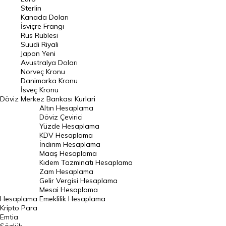
Pound Kuru
Sterlin
Kanada Doları
Frank Kuru
İsviçre Frangı
Riyal Kuru
Rus Rublesi
Suudi Riyali
Avustralya Doları
Japon Yeni
Avustralya Doları
Danimarka Kronu Kuru
Norveç Kronu
Danimarka Kronu
Kanada Doları Kuru
İsveç Kronu
Döviz
Merkez Bankası Kurlari
Norveç Kronu Kuru
Altın Hesaplama
İsveç Kronu Kuru
Döviz Çevirici
Yüzde Hesaplama
Japon Yeni Kuru
KDV Hesaplama
İndirim Hesaplama
Serbest Piyasa Döviz Kurları
Maaş Hesaplama
Kıdem Tazminatı Hesaplama
Merkez Bankası Döviz Kurları
Zam Hesaplama
Gelir Vergisi Hesaplama
ALTIN
Mesai Hesaplama
Hesaplama
Emeklilik Hesaplama
Altın Fiyatları
Kripto Para
Emtia
Gram Altın Fiyatı