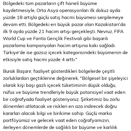
Bölgedeki tüm pazarların çift haneli büyüme
kaydetmesiyle, Orta Asya operasyonları ilk dokuz ayda
yüzde 18 artışla güçlü satış hacmi büyümesi sergilemeye
devam etti. Bölgedeki en büyük pazar olan Kazakistan'da
ilk 9 ayda yüzde 21 hacim artışı gerçekleşti. Nevruz, FIFA
World Cup ve Fanta Gençlik Festivali gibi başarılı
pazarlama kampanyaları hacim artışına kakı sağladı.
Türkiye'de ise gazsız içecek kategorisindeki büyümenin de
etkisiyle satış hacmi yüzde 4 arttı."
Burak Başarır, faaliyet gösterdikleri bölgelerde çeşitli
zorluklardan geçtiklerine değinerek, "Bölgesel bir şişeleyici
olarak kişi başı gazlı içecek tüketiminin düşük olduğu,
nüfus ve büyüme trendleriyle büyük potansiyel vaat eden
bir coğrafyada faaliyet gösteriyoruz. Şirketimiz bu zorlu
dönemleri atlatacak ve riskleri en aza indirecek doğru
kararları alacak bilgi ve birikime sahip. Güçlü marka
portföyümüz ve gelecek vaat eden coğrafyamızın,
ilerleyen dönemlerde de sağlıklı bir büyüme ve karlılık