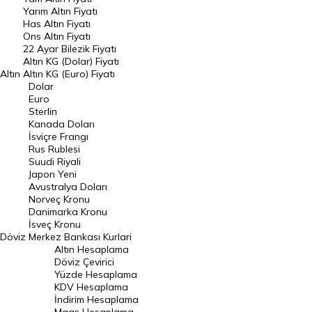
Yarım Altın Fiyatı
DÖVİZ
Has Altın Fiyatı
Ons Altın Fiyatı
Döviz Kuru
22 Ayar Bilezik Fiyatı
Dolar Kuru
Altın KG (Dolar) Fiyatı
Altın
Altın KG (Euro) Fiyatı
Euro Kuru
Dolar
Euro
Pound Kuru
Sterlin
Kanada Doları
Frank Kuru
İsviçre Frangı
Riyal Kuru
Rus Rublesi
Suudi Riyali
Avustralya Doları
Japon Yeni
Avustralya Doları
Danimarka Kronu Kuru
Norveç Kronu
Danimarka Kronu
Kanada Doları Kuru
İsveç Kronu
Döviz
Merkez Bankası Kurlari
Norveç Kronu Kuru
Altın Hesaplama
İsveç Kronu Kuru
Döviz Çevirici
Yüzde Hesaplama
Japon Yeni Kuru
KDV Hesaplama
İndirim Hesaplama
Serbest Piyasa Döviz Kurları