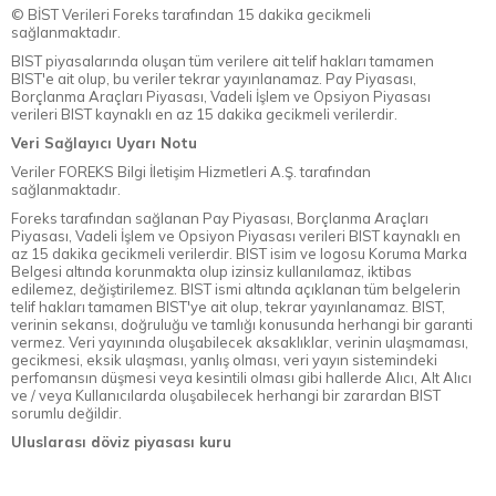
© BİST Verileri Foreks tarafından 15 dakika gecikmeli
sağlanmaktadır.
BIST piyasalarında oluşan tüm verilere ait telif hakları tamamen
BIST'e ait olup, bu veriler tekrar yayınlanamaz. Pay Piyasası,
Borçlanma Araçları Piyasası, Vadeli İşlem ve Opsiyon Piyasası
verileri BIST kaynaklı en az 15 dakika gecikmeli verilerdir.
Veri Sağlayıcı Uyarı Notu
Veriler FOREKS Bilgi İletişim Hizmetleri A.Ş. tarafından
sağlanmaktadır.
Foreks tarafından sağlanan Pay Piyasası, Borçlanma Araçları
Piyasası, Vadeli İşlem ve Opsiyon Piyasası verileri BIST kaynaklı en
az 15 dakika gecikmeli verilerdir. BIST isim ve logosu Koruma Marka
Belgesi altında korunmakta olup izinsiz kullanılamaz, iktibas
edilemez, değiştirilemez. BIST ismi altında açıklanan tüm belgelerin
telif hakları tamamen BIST'ye ait olup, tekrar yayınlanamaz. BIST,
verinin sekansı, doğruluğu ve tamlığı konusunda herhangi bir garanti
vermez. Veri yayınında oluşabilecek aksaklıklar, verinin ulaşmaması,
gecikmesi, eksik ulaşması, yanlış olması, veri yayın sistemindeki
perfomansın düşmesi veya kesintili olması gibi hallerde Alıcı, Alt Alıcı
ve / veya Kullanıcılarda oluşabilecek herhangi bir zarardan BIST
sorumlu değildir.
Uluslarası döviz piyasası kuru