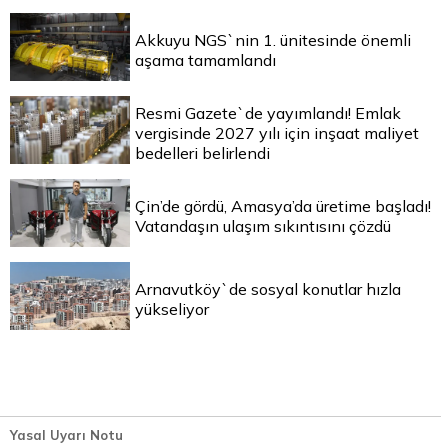
Akkuyu NGS`nin 1. ünitesinde önemli
aşama tamamlandı
Resmi Gazete`de yayımlandı! Emlak
vergisinde 2027 yılı için inşaat maliyet
bedelleri belirlendi
Çin’de gördü, Amasya’da üretime başladı!
Vatandaşın ulaşım sıkıntısını çözdü
Arnavutköy`de sosyal konutlar hızla
yükseliyor
Yasal Uyarı Notu