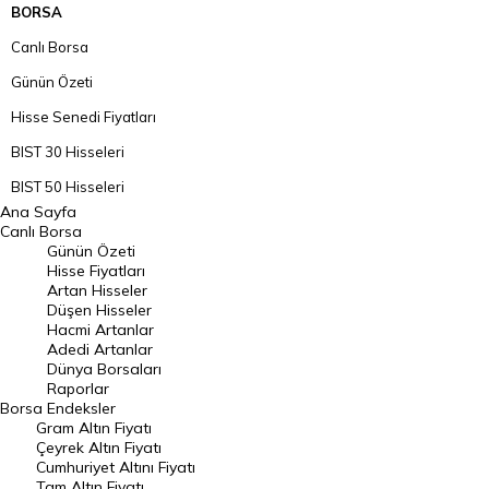
BORSA
Canlı Borsa
Günün Özeti
Hisse Senedi Fiyatları
BIST 30 Hisseleri
BIST 50 Hisseleri
Ana Sayfa
BIST 100 Hisseleri
Canlı Borsa
Günün Özeti
En Çok Artan Hisseler
Hisse Fiyatları
Artan Hisseler
En Çok Düşen Hisseler
Düşen Hisseler
Hacmi Artanlar
Hacmi Artanlar
Adedi Artanlar
Geçmiş Kapanışlar
Dünya Borsaları
Raporlar
Dünya Borsaları
Borsa
Endeksler
Gram Altın Fiyatı
Raporlar
Çeyrek Altın Fiyatı
Endeksler
Cumhuriyet Altını Fiyatı
Tam Altın Fiyatı