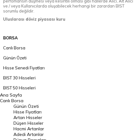
perfomansın düşmesi veya kesintili olması gibi hallerde Alıcı, Alt Alıcı
ve / veya Kullanıcılarda oluşabilecek herhangi bir zarardan BIST
sorumlu değildir.
Uluslarası döviz piyasası kuru
BORSA
Canlı Borsa
Günün Özeti
Hisse Senedi Fiyatları
BIST 30 Hisseleri
BIST 50 Hisseleri
Ana Sayfa
BIST 100 Hisseleri
Canlı Borsa
Günün Özeti
En Çok Artan Hisseler
Hisse Fiyatları
Artan Hisseler
En Çok Düşen Hisseler
Düşen Hisseler
Hacmi Artanlar
Hacmi Artanlar
Adedi Artanlar
Geçmiş Kapanışlar