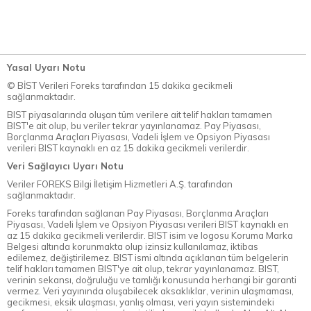
Yasal Uyarı Notu
© BİST Verileri Foreks tarafından 15 dakika gecikmeli
sağlanmaktadır.
BIST piyasalarında oluşan tüm verilere ait telif hakları tamamen
BIST'e ait olup, bu veriler tekrar yayınlanamaz. Pay Piyasası,
Borçlanma Araçları Piyasası, Vadeli İşlem ve Opsiyon Piyasası
verileri BIST kaynaklı en az 15 dakika gecikmeli verilerdir.
Veri Sağlayıcı Uyarı Notu
Veriler FOREKS Bilgi İletişim Hizmetleri A.Ş. tarafından
sağlanmaktadır.
Foreks tarafından sağlanan Pay Piyasası, Borçlanma Araçları
Piyasası, Vadeli İşlem ve Opsiyon Piyasası verileri BIST kaynaklı en
az 15 dakika gecikmeli verilerdir. BIST isim ve logosu Koruma Marka
Belgesi altında korunmakta olup izinsiz kullanılamaz, iktibas
edilemez, değiştirilemez. BIST ismi altında açıklanan tüm belgelerin
telif hakları tamamen BIST'ye ait olup, tekrar yayınlanamaz. BIST,
verinin sekansı, doğruluğu ve tamlığı konusunda herhangi bir garanti
vermez. Veri yayınında oluşabilecek aksaklıklar, verinin ulaşmaması,
gecikmesi, eksik ulaşması, yanlış olması, veri yayın sistemindeki