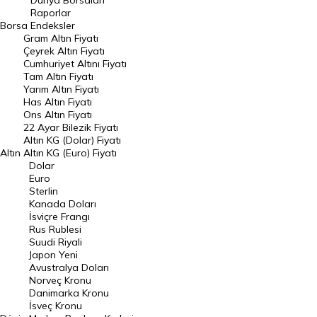
Dünya Borsaları
Raporlar
Dünya Borsaları
Borsa
Endeksler
Gram Altın Fiyatı
Raporlar
Çeyrek Altın Fiyatı
Endeksler
Cumhuriyet Altını Fiyatı
Tam Altın Fiyatı
Yarım Altın Fiyatı
DÖVİZ
Has Altın Fiyatı
Ons Altın Fiyatı
Döviz Kuru
22 Ayar Bilezik Fiyatı
Dolar Kuru
Altın KG (Dolar) Fiyatı
Altın
Altın KG (Euro) Fiyatı
Euro Kuru
Dolar
Euro
Pound Kuru
Sterlin
Kanada Doları
Frank Kuru
İsviçre Frangı
Riyal Kuru
Rus Rublesi
Suudi Riyali
Avustralya Doları
Japon Yeni
Avustralya Doları
Danimarka Kronu Kuru
Norveç Kronu
Danimarka Kronu
Kanada Doları Kuru
İsveç Kronu