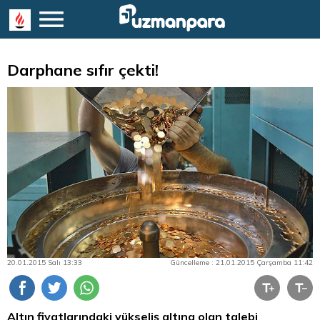
Darphane sıfır çekti!
20.01.2015 Salı 13:33
Güncelleme : 21.01.2015 Çarşamba 11:42
Altın fiyatlarındaki yükseliş altına olan talebi