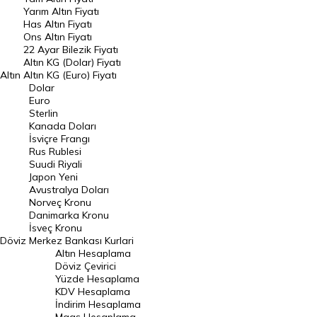
Yarım Altın Fiyatı
DÖVİZ
Has Altın Fiyatı
Ons Altın Fiyatı
Döviz Kuru
22 Ayar Bilezik Fiyatı
Dolar Kuru
Altın KG (Dolar) Fiyatı
Altın
Altın KG (Euro) Fiyatı
Euro Kuru
Dolar
Euro
Pound Kuru
Sterlin
Kanada Doları
Frank Kuru
İsviçre Frangı
Riyal Kuru
Rus Rublesi
Suudi Riyali
Avustralya Doları
Japon Yeni
Avustralya Doları
Danimarka Kronu Kuru
Norveç Kronu
Danimarka Kronu
Kanada Doları Kuru
İsveç Kronu
Döviz
Merkez Bankası Kurlari
Norveç Kronu Kuru
Altın Hesaplama
İsveç Kronu Kuru
Döviz Çevirici
Yüzde Hesaplama
Japon Yeni Kuru
KDV Hesaplama
İndirim Hesaplama
Serbest Piyasa Döviz Kurları