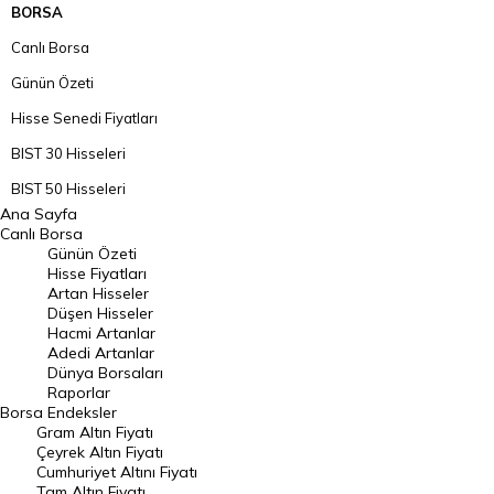
BORSA
Canlı Borsa
Günün Özeti
Hisse Senedi Fiyatları
BIST 30 Hisseleri
BIST 50 Hisseleri
Ana Sayfa
BIST 100 Hisseleri
Canlı Borsa
Günün Özeti
En Çok Artan Hisseler
Hisse Fiyatları
Artan Hisseler
En Çok Düşen Hisseler
Düşen Hisseler
Hacmi Artanlar
Hacmi Artanlar
Adedi Artanlar
Geçmiş Kapanışlar
Dünya Borsaları
Raporlar
Dünya Borsaları
Borsa
Endeksler
Gram Altın Fiyatı
Raporlar
Çeyrek Altın Fiyatı
Endeksler
Cumhuriyet Altını Fiyatı
Tam Altın Fiyatı