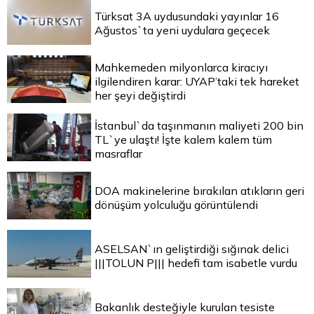
Türksat 3A uydusundaki yayınlar 16
Ağustos`ta yeni uydulara geçecek
Mahkemeden milyonlarca kiracıyı
ilgilendiren karar: UYAP’taki tek hareket
her şeyi değiştirdi
İstanbul`da taşınmanın maliyeti 200 bin
TL`ye ulaştı! İşte kalem kalem tüm
masraflar
DOA makinelerine bırakılan atıkların geri
dönüşüm yolculuğu görüntülendi
ASELSAN`ın geliştirdiği sığınak delici
|||TOLUN P||| hedefi tam isabetle vurdu
Bakanlık desteğiyle kurulan tesiste