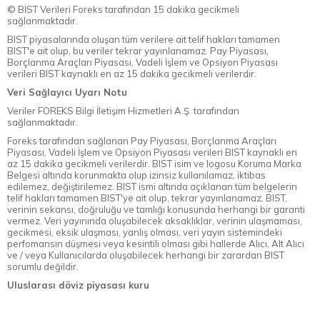
© BİST Verileri Foreks tarafından 15 dakika gecikmeli
sağlanmaktadır.
BIST piyasalarında oluşan tüm verilere ait telif hakları tamamen
BIST'e ait olup, bu veriler tekrar yayınlanamaz. Pay Piyasası,
Borçlanma Araçları Piyasası, Vadeli İşlem ve Opsiyon Piyasası
verileri BIST kaynaklı en az 15 dakika gecikmeli verilerdir.
Veri Sağlayıcı Uyarı Notu
Veriler FOREKS Bilgi İletişim Hizmetleri A.Ş. tarafından
sağlanmaktadır.
Foreks tarafından sağlanan Pay Piyasası, Borçlanma Araçları
Piyasası, Vadeli İşlem ve Opsiyon Piyasası verileri BIST kaynaklı en
az 15 dakika gecikmeli verilerdir. BIST isim ve logosu Koruma Marka
Belgesi altında korunmakta olup izinsiz kullanılamaz, iktibas
edilemez, değiştirilemez. BIST ismi altında açıklanan tüm belgelerin
telif hakları tamamen BIST'ye ait olup, tekrar yayınlanamaz. BIST,
verinin sekansı, doğruluğu ve tamlığı konusunda herhangi bir garanti
vermez. Veri yayınında oluşabilecek aksaklıklar, verinin ulaşmaması,
gecikmesi, eksik ulaşması, yanlış olması, veri yayın sistemindeki
perfomansın düşmesi veya kesintili olması gibi hallerde Alıcı, Alt Alıcı
ve / veya Kullanıcılarda oluşabilecek herhangi bir zarardan BIST
sorumlu değildir.
Uluslarası döviz piyasası kuru