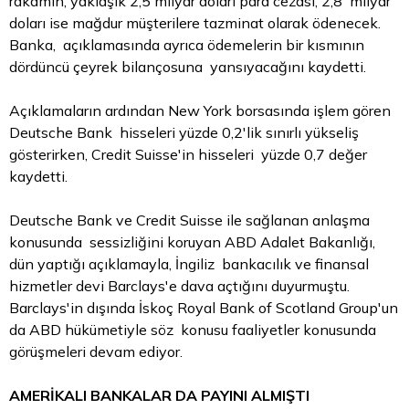
rakamın, yaklaşık 2,5 milyar doları para cezası, 2,8 milyar
doları ise mağdur müşterilere tazminat olarak ödenecek.
Banka, açıklamasında ayrıca ödemelerin bir kısmının
dördüncü çeyrek bilançosuna yansıyacağını kaydetti.
Açıklamaların ardından New York borsasında işlem gören
Deutsche Bank hisseleri yüzde 0,2'lik sınırlı yükseliş
gösterirken, Credit Suisse'in hisseleri yüzde 0,7 değer
kaydetti.
Deutsche Bank ve Credit Suisse ile sağlanan anlaşma
konusunda sessizliğini koruyan ABD Adalet Bakanlığı,
dün yaptığı açıklamayla, İngiliz bankacılık ve finansal
hizmetler devi Barclays'e dava açtığını duyurmuştu.
Barclays'in dışında İskoç
Royal
Bank of Scotland Group'un
da ABD hükümetiyle söz konusu faaliyetler konusunda
görüşmeleri devam ediyor.
AMERİKALI BANKALAR DA PAYINI ALMIŞTI