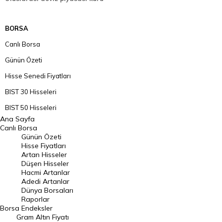
BORSA
Canlı Borsa
Günün Özeti
Hisse Senedi Fiyatları
BIST 30 Hisseleri
BIST 50 Hisseleri
Ana Sayfa
BIST 100 Hisseleri
Canlı Borsa
Günün Özeti
En Çok Artan Hisseler
Hisse Fiyatları
Artan Hisseler
En Çok Düşen Hisseler
Düşen Hisseler
Hacmi Artanlar
Hacmi Artanlar
Adedi Artanlar
Geçmiş Kapanışlar
Dünya Borsaları
Raporlar
Dünya Borsaları
Borsa
Endeksler
Gram Altın Fiyatı
Raporlar