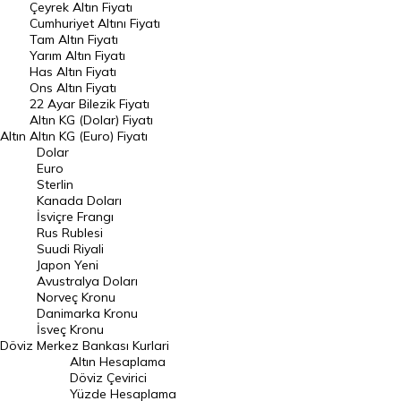
Çeyrek Altın Fiyatı
Endeksler
Cumhuriyet Altını Fiyatı
Tam Altın Fiyatı
Yarım Altın Fiyatı
DÖVİZ
Has Altın Fiyatı
Ons Altın Fiyatı
Döviz Kuru
22 Ayar Bilezik Fiyatı
Dolar Kuru
Altın KG (Dolar) Fiyatı
Altın
Altın KG (Euro) Fiyatı
Euro Kuru
Dolar
Euro
Pound Kuru
Sterlin
Kanada Doları
Frank Kuru
İsviçre Frangı
Riyal Kuru
Rus Rublesi
Suudi Riyali
Avustralya Doları
Japon Yeni
Avustralya Doları
Danimarka Kronu Kuru
Norveç Kronu
Danimarka Kronu
Kanada Doları Kuru
İsveç Kronu
Döviz
Merkez Bankası Kurlari
Norveç Kronu Kuru
Altın Hesaplama
İsveç Kronu Kuru
Döviz Çevirici
Yüzde Hesaplama