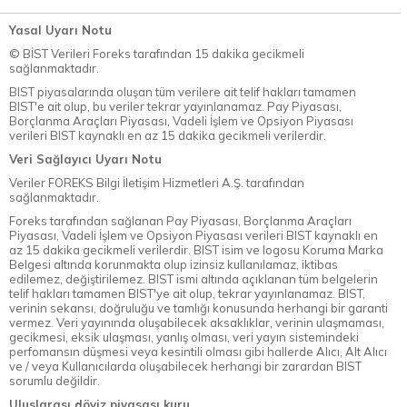
Yasal Uyarı Notu
© BİST Verileri Foreks tarafından 15 dakika gecikmeli
sağlanmaktadır.
BIST piyasalarında oluşan tüm verilere ait telif hakları tamamen
BIST'e ait olup, bu veriler tekrar yayınlanamaz. Pay Piyasası,
Borçlanma Araçları Piyasası, Vadeli İşlem ve Opsiyon Piyasası
verileri BIST kaynaklı en az 15 dakika gecikmeli verilerdir.
Veri Sağlayıcı Uyarı Notu
Veriler FOREKS Bilgi İletişim Hizmetleri A.Ş. tarafından
sağlanmaktadır.
Foreks tarafından sağlanan Pay Piyasası, Borçlanma Araçları
Piyasası, Vadeli İşlem ve Opsiyon Piyasası verileri BIST kaynaklı en
az 15 dakika gecikmeli verilerdir. BIST isim ve logosu Koruma Marka
Belgesi altında korunmakta olup izinsiz kullanılamaz, iktibas
edilemez, değiştirilemez. BIST ismi altında açıklanan tüm belgelerin
telif hakları tamamen BIST'ye ait olup, tekrar yayınlanamaz. BIST,
verinin sekansı, doğruluğu ve tamlığı konusunda herhangi bir garanti
vermez. Veri yayınında oluşabilecek aksaklıklar, verinin ulaşmaması,
gecikmesi, eksik ulaşması, yanlış olması, veri yayın sistemindeki
perfomansın düşmesi veya kesintili olması gibi hallerde Alıcı, Alt Alıcı
ve / veya Kullanıcılarda oluşabilecek herhangi bir zarardan BIST
sorumlu değildir.
Uluslarası döviz piyasası kuru