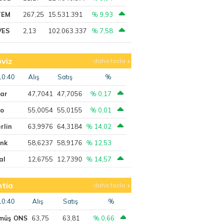
TEM
267,25
15.531.391
% 9,93
VES
2,13
102.063.337
% 7,58
viz
daha fazla
10:40
Alış
Satış
%
lar
47,7041
47,7056
% 0,17
ro
55,0054
55,0155
% 0,01
rlin
63,9976
64,3184
% 14,02
ank
58,6237
58,9176
% 12,53
al
12,6755
12,7390
% 14,57
tia
daha fazla
10:40
Alış
Satış
%
müş ONS
63,75
63,81
% 0,66