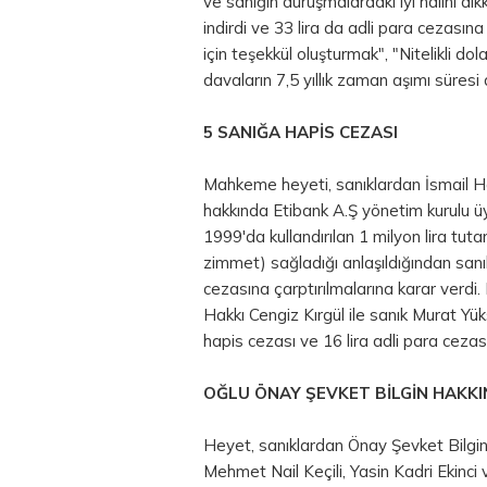
ve sanığın duruşmalardaki iyi halini dik
indirdi ve 33 lira da adli
para
cezasına 
için teşekkül oluşturmak", "Nitelikli dol
davaların 7,5 yıllık zaman aşımı süres
5 SANIĞA HAPİS CEZASI
Mahkeme heyeti, sanıklardan İsmail H
hakkında Etibank A.Ş yönetim kurulu ü
1999'da kullandırılan 1 milyon lira tutar
zimmet) sağladığı anlaşıldığından sanıkl
cezasına çarptırılmalarına karar verd
Hakkı Cengiz Kırgül ile sanık Murat Yük
hapis cezası ve 16 lira adli para cezası
OĞLU ÖNAY ŞEVKET BİLGİN HAKK
Heyet, sanıklardan Önay Şevket Bilgin
Mehmet Nail Keçili, Yasin Kadri Ekinci