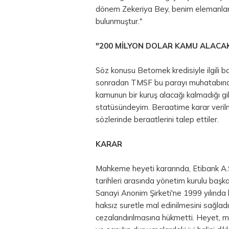
dönem Zekeriya Bey, benim elemanları
bulunmuştur."
"200 MİLYON
DOLAR
KAMU ALACAK
Söz konusu Betomek kredisiyle ilgili ba
sonradan TMSF bu parayı muhatabında
kamunun bir kuruş alacağı kalmadığı gi
statüsündeyim. Beraatime karar verilm
sözlerinde beraatlerini talep ettiler.
KARAR
Mahkeme heyeti kararında, Etibank A
tarihleri arasında yönetim kurulu başk
Sanayi Anonim Şirketi'ne 1999 yılında 
haksız suretle mal edinilmesini sağlad
cezalandırılmasına hükmetti. Heyet, 