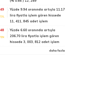
(% 0.66 ) 12, 289
:49
Yüzde 9.94 oranında artışla 11.17
lira fiyatla işlem gören hissede
ZOL
11, 411, 845 adet işlem
:48
Yüzde 6.60 oranında artışla
206.70 lira fiyatla işlem gören
FEN
hissede 3, 003, 812 adet işlem
daha fazla