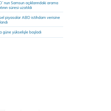
`nun Samsun açıklarındaki arama
tının süresi uzatıldı
sel piyasalar ABD istihdam verisine
landı
 güne yükselişle başladı