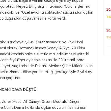
kate alarak Bilgin'e verilen cezayı 6 yıl 8 ay hapse
çarptırdı. Heyet, Dinç Bilgin hakkında "Cürüm işlemek
10
andırıcılık" ve "Özel evrakta sahtecilik" suçlarından açılan
TE
i dolduğundan düşürülmesine karar verdi.
10
TK
akkı Karakaya, Şükrü Karahasanoğlu ve Zeki Ünal
yesi olarak Betomek İnşaat Sanayi A.Ş'ye, 20 Ekim
ındaki kredinin haksız suretle mal edinilmesini (nitelikli
arın 6 yıl 8'şer ay hapis cezası ile 33 lira adli para
i. Heyet, suç tarihinde Etibank Merkez Şube Müdürü olan
sel'in zimmet filine yardım ettiği gerekçesiyle 3 yıl 4 ay
na çarptırdı.
INDAKİ DAVA DÜŞTÜ
, Zafer Mutlu, Ali Cüneyt Ortan, Mustafa Dinçer,
 ve Cahit Demir hakkında açılan davaların ise zaman