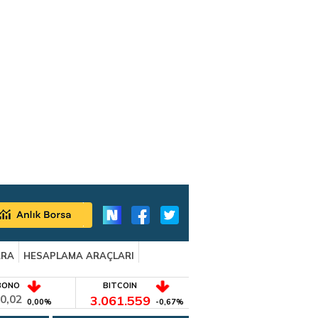
ARA
HESAPLAMA ARAÇLARI
BONO
BITCOIN
0,02
3.061.559
0,00%
-0,67%