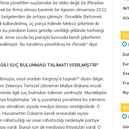
ıma yöneltilen suçlamalar bir iddia değil, bir iftiradan
IN
çek bir firma olması benimle bir ilgisinin olmaması 2012
belgelerden de ortaya çıkmıştır. Öncelikle Betomek
AL
i kullandırılmış, üç parça halinde Meksa şirketinin iki
u paraların bana getirilip verildiği şeklinde herhangi
Dö
yok. Ama sözde bu parayla borsada kendi şirketlerim
ilmiştir. Bu tarafıma yöneltilmiş bir iftiradır" diye
Do
Eu
LGİLİ SUÇ BULUNMASI TALİMATI VERİLMİŞTİR"
Ste
a dönüştü, nasıl oradan Yargıtay'a taşındı?" diyen Bilgin,
Fr
beri Zekeriya Temizel (dönemin Maliye Bakanı) imzalı
le ilgili suç bulmaları talimatı verilmiştir. Murakkıplar
Riy
eye başlamışlar. Ve iş yuvarlana yuvarlana bu zamana
vası olmaktan ziyade medya davası niteliğindedir. O
Em
 Hüsamettin Özkan'ın kendi arasındaki siyasi
rahatsızlığı ve onun rahatsızlığı nedeniyle partiye
ası vardı. Bunun için de medyaya ihtiyaçları vardı. O
Gü