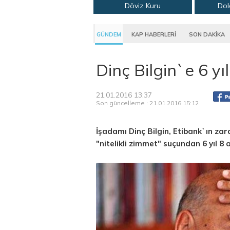
Döviz Kuru
Dol
GÜNDEM
KAP HABERLERİ
SON DAKİKA
Dinç Bilgin`e 6 yı
21.01.2016 13:37
Son güncelleme : 21.01.2016 15:12
İşadamı Dinç Bilgin, Etibank`ın za
"nitelikli zimmet" suçundan 6 yıl 8 