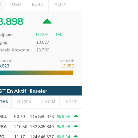
T
USD
EURO
ALTIN
3.898
eğişim
:
0,72%
|
99
ılış
:
13.827
nceki Kapanış
: 13.799
 Düşük
En Yüksek
3.823
13.956
ST En Aktif Hisseler
TAN
DÜŞEN
HACİM
ADET
RCL
50,70
115.880.376
% 9,98
FSA
210,50
162.805.349
% 9,98
ZOL
11,17
124.646.577
% 9,94