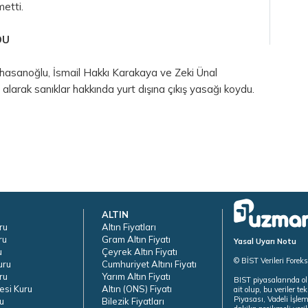
etti.
DU
rahasanoğlu, İsmail Hakkı Karakaya ve Zeki Ünal
 alarak sanıklar hakkında yurt dışına çıkış yasağı koydu.
ALTIN
ru
Altın Fiyatları
ru
Gram Altın Fiyatı
Yasal Uyarı Notu
u
Çeyrek Altın Fiyatı
© BİST Verileri Forek
uru
Cumhuriyet Altını Fiyatı
ru
Yarım Altın Fiyatı
BIST piyasalarında ol
esi Kuru
Altın (ONS) Fiyatı
ait olup, bu veriler 
Piyasası, Vadeli İşle
u
Bilezik Fiyatları