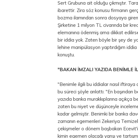
Sert Grubuna ait olduğu çıkmıştır. Taraf
ibarettir. Zira söz konusu firmanın ger
bozma ilamından sonra dosyaya giren 
Şirketine 1 milyon TL civarında bir kred
elemanına ödenmiş ama dikkat edilirse b
bir iddia yok. Zaten böyle bir şey de 
lehine manipülasyon yaptırdığım iddia ed
konuştu.
"BAKAN İMZALI YAZIDA BENİMLE İ
"Benimle ilgili bu iddialar nasıl iftiray
bu süreci şöyle anlattı: "En başından 
yazıda banka murakkıplarına açıkça benim
zaten bu niyet ve düşünceyle incelem
kadar gelmiştir. Benimki bir banka da
zamanın egemenleri Zekeriya Temizel,
çekişmeler o dönem başbakan Ecevit'in 
kimin egemen olacağı yarışı ve tartışm