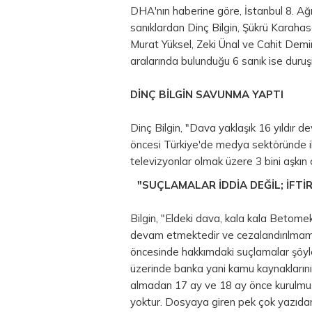
DHA'nın haberine göre, İstanbul 8. A
sanıklardan Dinç Bilgin, Şükrü Karahas
Murat Yüksel, Zeki Ünal ve Cahit Demir
aralarında bulunduğu 6 sanık ise dur
DİNÇ BİLGİN SAVUNMA YAPTI
Dinç Bilgin, "Dava yaklaşık 16 yıldır
öncesi Türkiye'de medya sektöründe i
televizyonlar olmak üzere 3 bini aşkın
"SUÇLAMALAR İDDİA DEĞİL; İFTİ
Bilgin, "Eldeki dava, kala kala Betomek i
devam etmektedir ve cezalandırılmamız
öncesinde hakkımdaki suçlamalar şöyle
üzerinde banka yani kamu kaynaklarını i
almadan 17 ay ve 18 ay önce kurulmuş b
yoktur. Dosyaya giren pek çok yazıdan