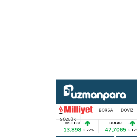
BORSA
DÖVİZ
SÖZLÜK
BIST100
DOLAR
13.898
47,7065
0,72%
0,17