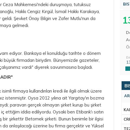
ğır Ceza Mahkemesi'ndeki duruşmaya, tutuksuz
BIS
anoğlu, Hakkı Cengiz Kırgül, İsmail Hakkı Karakaya,
1
 geldi. Şevket Önay Bilgin ve Zafer Mutlu'nun da
uşmaya gelmedi.
D
Aç
Ö
 devam ediyor. Bankaya el konulduğu tarihte o dönem
En
ki büyük firmadan biriydim. Bünyemizde gazeteler,
1
 çalışanımız vardı" diyerek savunmasına başladı.
RADIR"
BI
simli firmaya kullandırılan kredi ile ilgili olmak üzere
AR
 istenmiştir. Oysa 2012 yılına ait Yargıtay'ın bozma
ydi; paravan gerçek olmayan şirket kurup bu şirket
KA
ç ettiğim iddia ediliyordu. Oysaki ben Etibank'ı satın
ir şirkettir Betomek şirketi. Bunun benimle bir ilgisi
CR
 da anlaşılacağı üzerine bu firma gerçektir ve Yüksel
TE