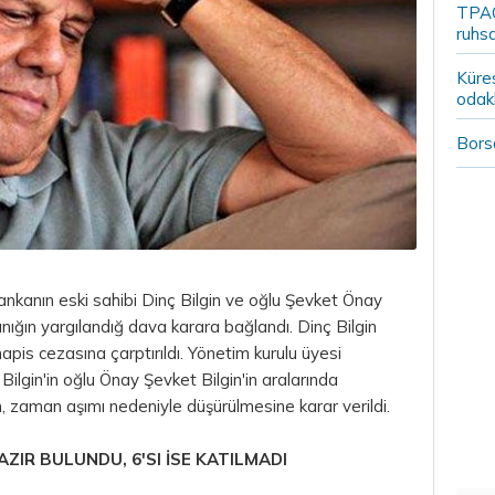
TPAO
ruhsa
Küre
odak
Borsa
, bankanın eski sahibi Dinç Bilgin ve oğlu Şevket Önay
nığın yargılandığ dava karara bağlandı. Dinç Bilgin
hapis cezasına çarptırıldı. Yönetim kurulu üyesi
Bilgin'in oğlu Önay Şevket Bilgin'in aralarında
, zaman aşımı nedeniyle düşürülmesine karar verildi.
IR BULUNDU, 6'SI İSE KATILMADI