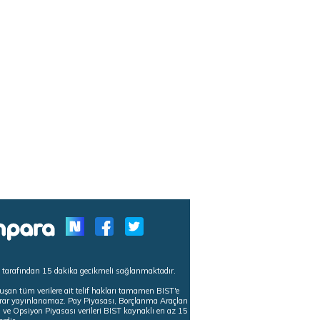
s tarafından 15 dakika gecikmeli sağlanmaktadır.
uşan tüm verilere ait telif hakları tamamen BIST'e
tekrar yayınlanamaz. Pay Piyasası, Borçlanma Araçları
m ve Opsiyon Piyasası verileri BIST kaynaklı en az 15