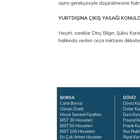
aşımı gerekçesiyle düşürülmesine hükm
YURTDIŞINA ÇIKIŞ YASAĞI KONUL
Heyet, sanıklar Dinç Bilgin, Şükrü Ka
hakkında verilen ceza miktarını dikkate
BORSA
DÖVİZ
Canlı Borsa
Döviz Ku
Günün Özeti
Dolar Ku
Hisse Senedi Fiyatları
Euro Kur
BIST 30 Hisseleri
Pound K
BIST 50 Hisseleri
Frank Ku
BIST 100 Hisseleri
Rus Rubl
En Çok Artan Hisseler
Riyal Kur