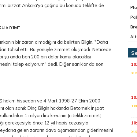
mı bizzat Ankara'ya çağırıp bu konuda teklifte de
Pla
Pa
LISIYIM"
Bre
Alt
nkanın bir zararı olmadığını da belirten Bilgin, "Daha
n tahsil etti. Bu yönüyle zimmet oluşmadı. Neticede
Se
bi şu anda ben 200 bin dolar kamu alacaklısı
esini talep ediyorum" dedi. Diğer sanıklar da son
10
XU
10
.Ş hakim hissedarı ve 4 Mart 1998-27 Ekim 2000
TK
anı olan sanık Dinç Bilgin hakkında Betomek İnşaat
kullandırılan 1 milyon
lira
kredinin (nitelikli zimmet)
ığı gerekçesiyle önce 12 yıl hapis cezasıyla
10
meydana gelen zararın dava aşamasından giderilmesini
XU