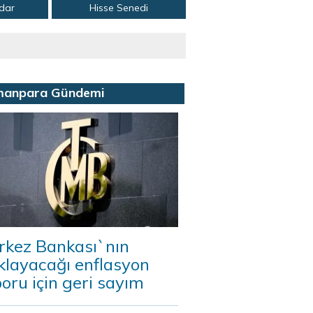
adar
Hisse Senedi
manpara Gündemi
rkez Bankası`nın
klayacağı enflasyon
oru için geri sayım