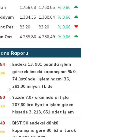
tin
1.756,68
1.760,55
% 0,66
ladyum
1.384,35
1.388,64
% 0,66
nt Pet.
83,20
83,20
% 0,66
ın Ons
4.285,86
4.286,49
% 0,66
ans Raporu
:54
Endeks 13, 901 puanda işlem
görerek önceki kapanışının % 0,
100
74 üstünde . İşlem hacmi 36,
281.00 milyon TL de
:50
Yüzde 7.07 oranında artışla
207.60 lira fiyatla işlem gören
FEN
hissede 3, 213, 651 adet işlem
:49
BIST 50 endeksi dünkü
kapanışına göre 80, 63 artarak
050