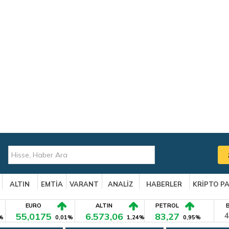
ALTIN
EMTİA
VARANT
ANALİZ
HABERLER
KRİPTO P
EURO
ALTIN
PETROL
55,0175
6.573,06
83,27
4
%
0,01%
1,24%
0,95%