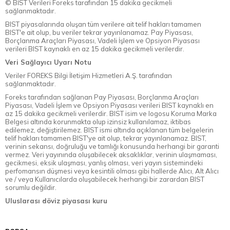
© BİST Verileri Foreks tarafından 15 dakika gecikmeli
sağlanmaktadır.
BIST piyasalarında oluşan tüm verilere ait telif hakları tamamen
BIST'e ait olup, bu veriler tekrar yayınlanamaz. Pay Piyasası,
Borçlanma Araçları Piyasası, Vadeli İşlem ve Opsiyon Piyasası
verileri BIST kaynaklı en az 15 dakika gecikmeli verilerdir.
Veri Sağlayıcı Uyarı Notu
Veriler FOREKS Bilgi İletişim Hizmetleri A.Ş. tarafından
sağlanmaktadır.
Foreks tarafından sağlanan Pay Piyasası, Borçlanma Araçları
Piyasası, Vadeli İşlem ve Opsiyon Piyasası verileri BIST kaynaklı en
az 15 dakika gecikmeli verilerdir. BIST isim ve logosu Koruma Marka
Belgesi altında korunmakta olup izinsiz kullanılamaz, iktibas
edilemez, değiştirilemez. BIST ismi altında açıklanan tüm belgelerin
telif hakları tamamen BIST'ye ait olup, tekrar yayınlanamaz. BIST,
verinin sekansı, doğruluğu ve tamlığı konusunda herhangi bir garanti
vermez. Veri yayınında oluşabilecek aksaklıklar, verinin ulaşmaması,
gecikmesi, eksik ulaşması, yanlış olması, veri yayın sistemindeki
perfomansın düşmesi veya kesintili olması gibi hallerde Alıcı, Alt Alıcı
ve / veya Kullanıcılarda oluşabilecek herhangi bir zarardan BIST
sorumlu değildir.
Uluslarası döviz piyasası kuru