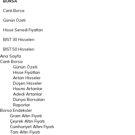
BORSA
Canlı Borsa
Günün Özeti
Hisse Senedi Fiyatları
BIST 30 Hisseleri
BIST 50 Hisseleri
Ana Sayfa
BIST 100 Hisseleri
Canlı Borsa
Günün Özeti
En Çok Artan Hisseler
Hisse Fiyatları
Artan Hisseler
En Çok Düşen Hisseler
Düşen Hisseler
Hacmi Artanlar
Hacmi Artanlar
Adedi Artanlar
Geçmiş Kapanışlar
Dünya Borsaları
Raporlar
Dünya Borsaları
Borsa
Endeksler
Gram Altın Fiyatı
Raporlar
Çeyrek Altın Fiyatı
Endeksler
Cumhuriyet Altını Fiyatı
Tam Altın Fiyatı