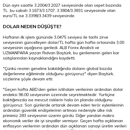
Dün aynı saatte 3.2004/3.2027 seviyesinde olan sepet bazında
TL bu sabah 3.1673/3.1707, 3.3804/3.3831 seviyesinde olan
euro/TL ise 3.3398/3.3439 seviyesinde.
DOLAR NEDEN DÜŞÜŞTE?
Haftanın ilk işlem gününde 3,0475 seviyesi ile tarihi zirve
seviyesinin güncelleyen dolar/TL hafta gün hafta ortasında 3,00
seviyesinin aşağısına geriledi. ALB Forex Analisti ve
UZMANPARA yazarı Rıdvan Baştürk, bu gerilemenin gelen kar
satışlarından kaynaklandığını kaydetti.
"Çünkü resmin geneline bakıldığında doların global bazda
değerlenme eğiliminde olduğunu görüyoruz" diyen Baştürk,
sözlerine şöyle devam etti:
"Geçen hafta ABD’den gelen istihdam verilerinin ardından dolar
endeksi 96.00 seviyesinin üzerinde seyretmektedir. Yurtiçine
baktığımızda ise mevcut risklerin hala ön planda olduğunu
görüyoruz. Son günlerde artarak devam eden terör eylemlerinin
ardından güvenlik endişelerinin artması nedeniyle ülke risk
primimiz 283 seviyesinin üzerini gördü. Diğer yandan makro
ekonomik veriler de iyi sinyaller vermiyor. Geçen hafta açıklanan
enflasyon verilerinin ardından dün açıklanan sanayi üretim verileri