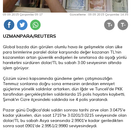
09.09.2015 Çarşamba 09:17
Güncelleme : 09.09.2015 Çarşamba 14:35
UZMANPARA/REUTERS
Global bazda dün görülen olumlu hava ile gelişmekte olan ülke
para
birimlerine paralel
dolar
karşısında değer kazanan TL'nin
kazanımları artan güvenlik endişeleri ile sınırlansa da aşağı yönlü
hareketini sürdüren dolar/TL bu sabah 3.00 seviyesinin altında
işlem görüyor.
Çözüm süreci kapsamında gündeme gelen çatışmasızlığın
Temmuz sonlarına doğru sona ermesinin ardından emniyet
güçlerine yönelik saldırılar artarken, dün Iğdır ve Tunceli'de PKK
tarafından gerçekleştirilen saldırılarda 15 polis hayatını kaybetti,
Şırnak'ın Cizre ilçesindeki saldırıda ise 4 polis yaralandı.
Pazar günü Dağlıca'daki saldırı sonrası tarihi zirve olan 3.0475'e
kadar yükselen, dün saat 1715'te 3.0201/3.0215 seviyesinde olan
dolar/TL bu sabah Asya seansında 2.9901'e kadar geriledikten
sonra saat 0901'de 2.9951/2.9980 seviyesindeydi.