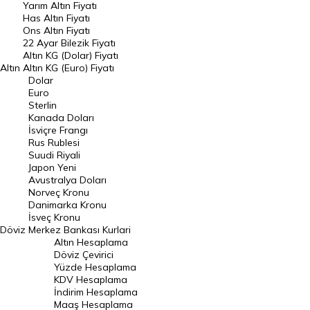
Yarım Altın Fiyatı
DÖVİZ
Has Altın Fiyatı
Ons Altın Fiyatı
Döviz Kuru
22 Ayar Bilezik Fiyatı
Dolar Kuru
Altın KG (Dolar) Fiyatı
Altın
Altın KG (Euro) Fiyatı
Euro Kuru
Dolar
Euro
Pound Kuru
Sterlin
Kanada Doları
Frank Kuru
İsviçre Frangı
Riyal Kuru
Rus Rublesi
Suudi Riyali
Avustralya Doları
Japon Yeni
Avustralya Doları
Danimarka Kronu Kuru
Norveç Kronu
Danimarka Kronu
Kanada Doları Kuru
İsveç Kronu
Döviz
Merkez Bankası Kurlari
Norveç Kronu Kuru
Altın Hesaplama
İsveç Kronu Kuru
Döviz Çevirici
Yüzde Hesaplama
Japon Yeni Kuru
KDV Hesaplama
İndirim Hesaplama
Serbest Piyasa Döviz Kurları
Maaş Hesaplama