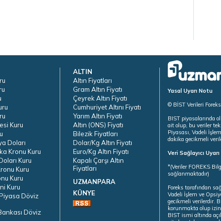
ALTIN
ru
Altın Fiyatları
ru
Gram Altın Fiyatı
Yasal Uyarı Notu
u
Çeyrek Altın Fiyatı
© BİST Verileri Forek
uru
Cumhuriyet Altını Fiyatı
ru
Yarım Altın Fiyatı
BIST piyasalarında ol
esi Kuru
Altın (ONS) Fiyatı
ait olup, bu veriler 
Piyasası, Vadeli İşle
u
Bilezik Fiyatları
dakika gecikmeli veril
ya Doları
Dolar/Kg Altın Fiyatı
ka Kronu Kuru
Euro/Kg Altın Fiyatı
Veri Sağlayıcı Uyar
oları Kuru
Kapalı Çarşı Altın
*(Veriler FOREKS Bilg
Fiyatları
ronu Kuru
sağlanmaktadır)
onu Kuru
UZMANPARA
ni Kuru
Foreks tarafından sa
KÜNYE
Vadeli İşlem ve Opsiy
Piyasa Döviz
gecikmeli verilerdir.
korunmakta olup izins
Bankası Döviz
BIST ismi altında açı