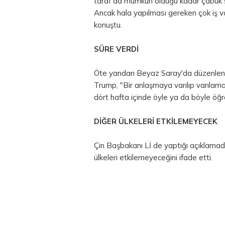
taraf
da mümkün olduğu kadar çabuk şeki
Ancak hala yapılması gereken çok iş v
konuştu.
SÜRE VERDİ
Öte yandan
Beyaz
Saray'da düzenlene
Trump, "Bir anlaşmaya varılıp varıla
dört hafta içinde öyle ya da böyle öğ
DİĞER ÜLKELERİ ETKİLEMEYECEK
Çin Başbakanı Lİ de yaptığı açıklamada
ülkeleri etkilemeyeceğini ifade etti.