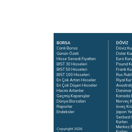
BORSA
DÖVİZ
Canlı Borsa
Döviz Ku
Günün Özeti
Dolar Ku
Hisse Senedi Fiyatları
Euro Kur
BIST 30 Hisseleri
Pound K
BIST 50 Hisseleri
Frank Ku
BIST 100 Hisseleri
Rus Rubl
En Çok Artan Hisseler
Riyal Kur
En Çok Düşen Hisseler
Avustral
Hacmi Artanlar
Danimar
Geçmiş Kapanışlar
Kanada D
Dünya Borsaları
Norveç K
Raporlar
İsveç Kr
Endeksler
Japon Ye
Serbest 
Kurları
Merkez 
Copyright 2026
Kurları