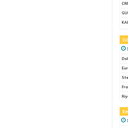
CR
GU
KA
Dö
Do
Eu
Ste
Fr
Riy
Em