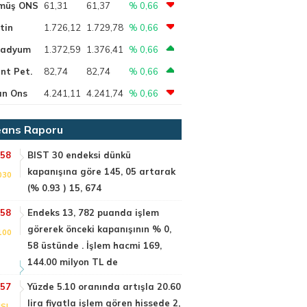
müş ONS
61,31
61,37
% 0,66
tin
1.726,12
1.729,78
% 0,66
ladyum
1.372,59
1.376,41
% 0,66
nt Pet.
82,74
82,74
% 0,66
ın Ons
4.241,11
4.241,74
% 0,66
ans Raporu
:58
BIST 30 endeksi dünkü
kapanışına göre 145, 05 artarak
030
(% 0.93 ) 15, 674
:58
Endeks 13, 782 puanda işlem
görerek önceki kapanışının % 0,
100
58 üstünde . İşlem hacmi 169,
144.00 milyon TL de
:57
Yüzde 5.10 oranında artışla 20.60
lira fiyatla işlem gören hissede 2,
SI