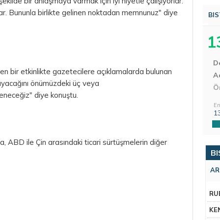
lde bir anlaşmaya varmak için iyi niyetle çalışıyorlar.
ar. Bununla birlikte gelinen noktadan memnunuz" diye
BIS
1
D
n bir etkinlikte gazetecilere açıklamalarda bulunan
Aç
mayacağını önümüzdeki üç veya
Ö
reneceğiz" diye konuştu.
En
1
, ABD ile Çin arasındaki ticari sürtüşmelerin diğer
BI
AR
RU
KE