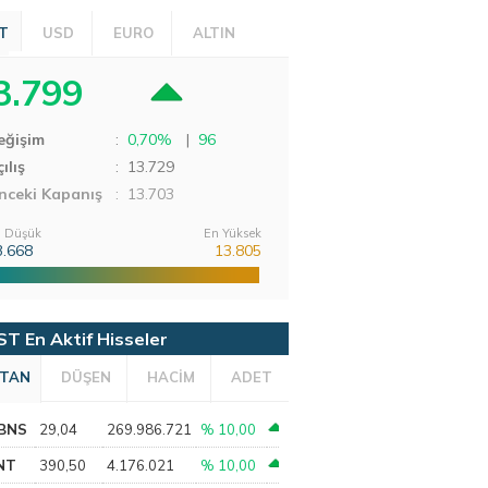
T
USD
EURO
ALTIN
3.799
eğişim
:
0,70%
|
96
ılış
:
13.729
nceki Kapanış
: 13.703
 Düşük
En Yüksek
3.668
13.805
ST En Aktif Hisseler
TAN
DÜŞEN
HACİM
ADET
BNS
29,04
269.986.721
% 10,00
NT
390,50
4.176.021
% 10,00