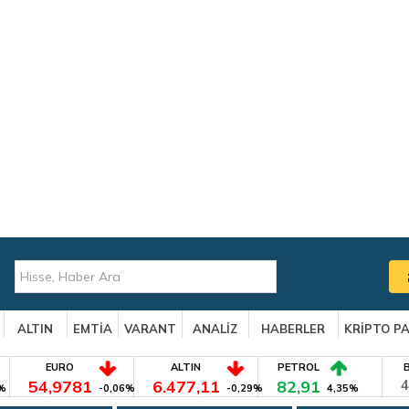
ALTIN
EMTİA
VARANT
ANALİZ
HABERLER
KRİPTO P
EURO
ALTIN
PETROL
54,9781
6.477,11
82,91
4
%
-0,06%
-0,29%
4,35%