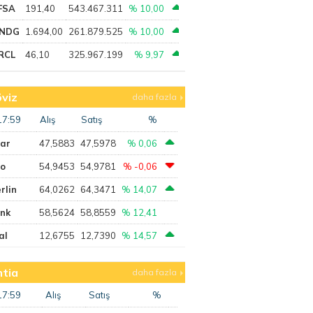
FSA
191,40
543.467.311
% 10,00
NDG
1.694,00
261.879.525
% 10,00
RCL
46,10
325.967.199
% 9,97
viz
daha fazla
17:59
Alış
Satış
%
lar
47,5883
47,5978
% 0,06
ro
54,9453
54,9781
% -0,06
rlin
64,0262
64,3471
% 14,07
ank
58,5624
58,8559
% 12,41
al
12,6755
12,7390
% 14,57
tia
daha fazla
17:59
Alış
Satış
%