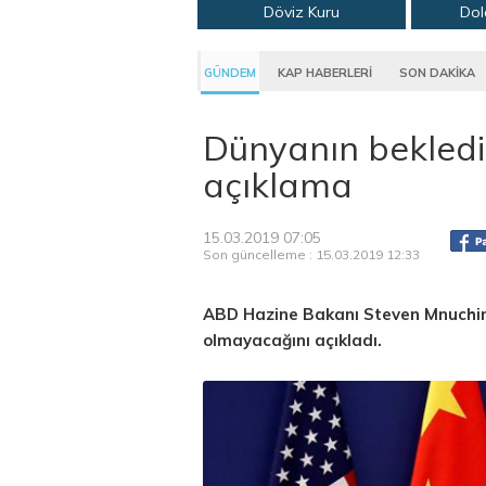
Döviz Kuru
Dol
GÜNDEM
KAP HABERLERİ
SON DAKİKA
Dünyanın beklediği
açıklama
15.03.2019 07:05
Son güncelleme : 15.03.2019 12:33
ABD Hazine Bakanı Steven Mnuchin
olmayacağını açıkladı.