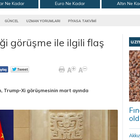
ar Ne Kadar
Euro Ne Kadar
Altın Ne K
GÜNCEL
UZMAN YORUMLARI
PİYASA TAKVİMİ
 görüşme ile ilgili flaş
uz
, Trump-Xi görüşmesinin mart ayında
Fın
old
Akku