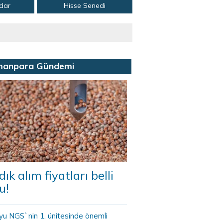
adar
Hisse Senedi
manpara Gündemi
dık alım fiyatları belli
u!
yu NGS`nin 1. ünitesinde önemli