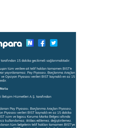
s tarafından 15 dakika gecikmeli sağlanmaktadır.
uşan tüm verilere ait telif hakları tamamen BIST'e
tekrar yayınlanamaz. Pay Piyasası, Borçlanma Araçları
m ve Opsiyon Piyasası verileri BIST kaynaklı en az 15
erdir.
ı Notu
i İletişim Hizmetleri A.Ş. tarafından
ğlanan Pay Piyasası, Borçlanma Araçları Piyasası,
on Piyasası verileri BIST kaynaklı en az 15 dakika
 BIST isim ve logosu Koruma Marka Belgesi altında
iz kullanılamaz, iktibas edilemez, değiştirilemez.
klanan tüm belgelerin telif hakları tamamen BIST'ye