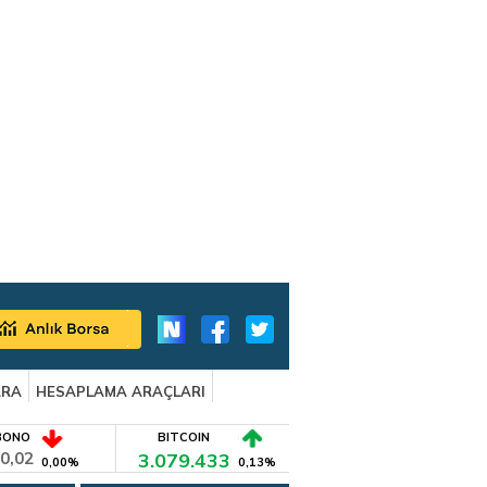
ARA
HESAPLAMA ARAÇLARI
BONO
BITCOIN
0,02
3.079.433
0,00%
0,13%