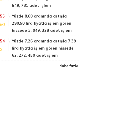
549, 781 adet işlem
:55
Yüzde 8.60 oranında artışla
290.50 lira fiyatla işlem gören
GAZ
hissede 3, 049, 328 adet işlem
:54
Yüzde 7.26 oranında artışla 7.39
lira fiyatla işlem gören hissede
FO
62, 272, 450 adet işlem
daha fazla