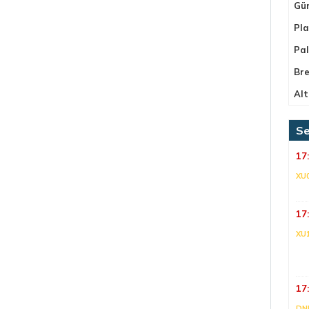
Gü
Pla
Pa
Bre
Alt
Se
17
XU
17
XU
17
DNI