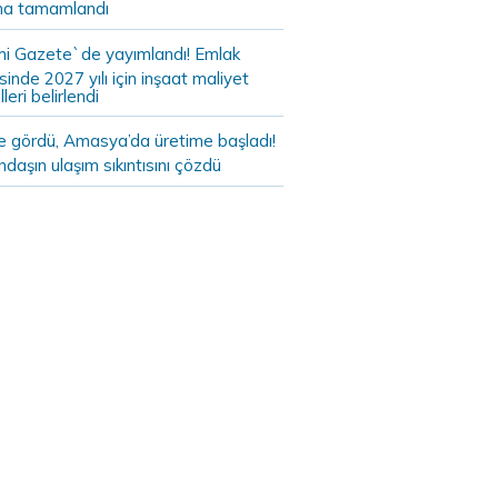
a tamamlandı
i Gazete`de yayımlandı! Emlak
sinde 2027 yılı için inşaat maliyet
leri belirlendi
de gördü, Amasya’da üretime başladı!
daşın ulaşım sıkıntısını çözdü