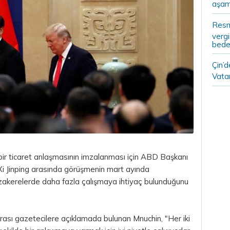
aşam
Resm
vergi
bedel
Çin’
Vatan
r ticaret anlaşmasının imzalanması için ABD Başkanı
Xi Jinping arasında görüşmenin mart ayında
akerelerde daha fazla çalışmaya ihtiyaç bulunduğunu
rası gazetecilere açıklamada bulunan Mnuchin, "Her iki