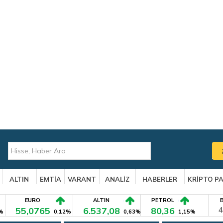
ALTIN
EMTİA
VARANT
ANALİZ
HABERLER
KRİPTO P
EURO
ALTIN
PETROL
55,0765
6.537,08
80,36
4
%
0,12%
0,63%
1,15%