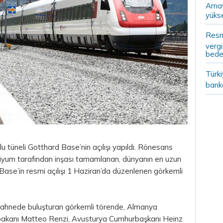
Arna
yükse
Resm
vergi
bedel
Türki
banka
 tüneli Gotthard Base’nin açılışı yapıldı. Rönesans
siyum tarafından inşası tamamlanan, dünyanın en uzun
Base’in resmi açılışı 1 Haziran’da düzenlenen görkemli
ı sahnede buluşturan görkemli törende, Almanya
şbakanı Matteo Renzi, Avusturya Cumhurbaşkanı Heinz