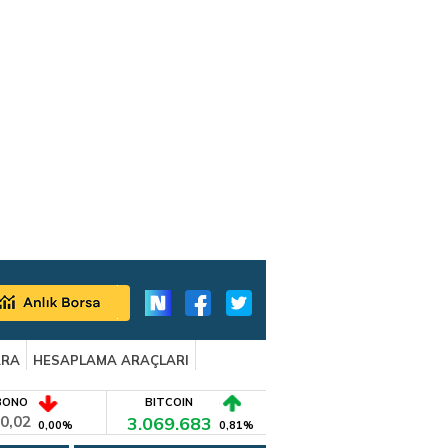
ARA
HESAPLAMA ARAÇLARI
BONO
BITCOIN
0,02
3.069.683
0,00%
0,81%