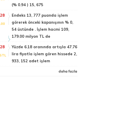
(% 0.94 ) 15, 675
:28
Endeks 13, 777 puanda işlem
görerek önceki kapanışının % 0,
100
54 üstünde . İşlem hacmi 109,
179.00 milyon TL de
:28
Yüzde 6.18 oranında artışla 47.76
lira fiyatla işlem gören hissede 2,
STL
933, 152 adet işlem
daha fazla