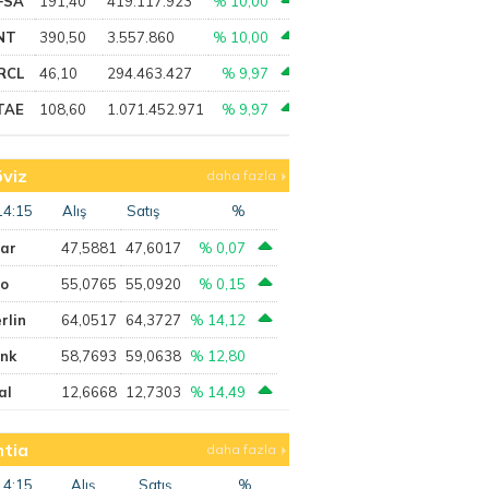
FSA
191,40
419.117.923
% 10,00
NT
390,50
3.557.860
% 10,00
RCL
46,10
294.463.427
% 9,97
TAE
108,60
1.071.452.971
% 9,97
viz
daha fazla
14:15
Alış
Satış
%
lar
47,5881
47,6017
% 0,07
ro
55,0765
55,0920
% 0,15
rlin
64,0517
64,3727
% 14,12
ank
58,7693
59,0638
% 12,80
al
12,6668
12,7303
% 14,49
tia
daha fazla
14:15
Alış
Satış
%