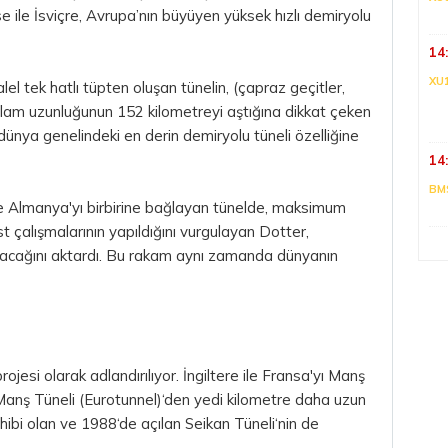
 ile İsviçre, Avrupa’nın büyüyen yüksek hızlı demiryolu
14
XU
el tek hatlı tüpten oluşan tünelin, (çapraz geçitler,
 toplam uzunluğunun 152 kilometreyi aştığına dikkat çeken
ünya genelindeki en derin demiryolu tüneli özelliğine
14
BM
ve Almanya'yı birbirine bağlayan tünelde, maksimum
st çalışmalarının yapıldığını vurgulayan Dotter,
lacağını aktardı. Bu rakam aynı zamanda dünyanın
ojesi olarak adlandırılıyor. İngiltere ile Fransa'yı Manş
 Manş Tüneli (Eurotunnel)‘den yedi kilometre daha uzun
hibi olan ve 1988‘de açılan Seikan Tüneli‘nin de