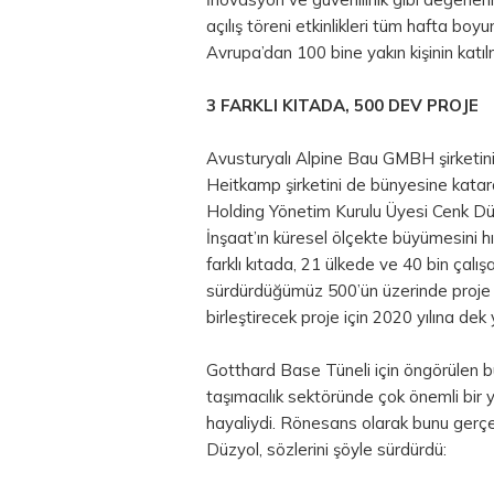
açılış töreni etkinlikleri tüm hafta bo
Avrupa’dan 100 bine yakın kişinin katıl
3 FARKLI KITADA, 500 DEV PROJE
Avusturyalı Alpine Bau GMBH şirketinin 
Heitkamp şirketini de bünyesine kata
Holding Yönetim Kurulu Üyesi Cenk Düzy
İnşaat’ın küresel ölçekte büyümesini 
farklı kıtada, 21 ülkede ve 40 bin çal
sürdürdüğümüz 500’ün üzerinde proje 
birleştirecek proje için 2020 yılına dek
Gotthard Base Tüneli için öngörülen bü
taşımacılık sektöründe çok önemli bir y
hayaliydi. Rönesans olarak bunu gerçe
Düzyol, sözlerini şöyle sürdürdü: