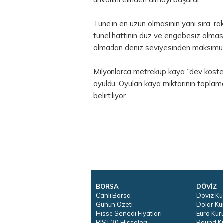
Tünelin en uzun olmasının yanı sıra, rak
tünel hattının düz ve engebesiz olması..
olmadan
deniz
seviyesinden maksimum
Milyonlarca metreküp kaya “dev kösteb
oyuldu. Oyulan kaya miktarının toplamd
belirtiliyor.
BORSA
DÖVİZ
Canlı Borsa
Döviz Ku
Günün Özeti
Dolar Ku
Hisse Senedi Fiyatları
Euro Kur
BIST 30 Hisseleri
Pound K