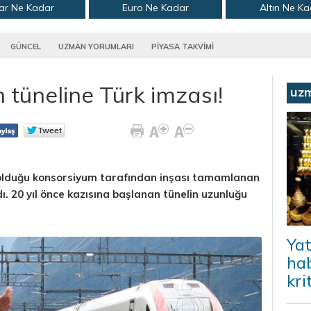
ar Ne Kadar
Euro Ne Kadar
Altın Ne K
GÜNCEL
UZMAN YORUMLARI
PİYASA TAKVİMİ
tüneline Türk imzası!
uz
 olduğu konsorsiyum tarafından inşası tamamlanan
ı. 20 yıl önce kazısına başlanan tünelin uzunluğu
Yat
hab
kri