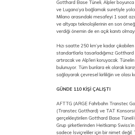
Gotthard Base Tüneli, Alpler boyunca t
ve Lugano’ya bağlamak suretiyle yolcu 
Milano arasındaki mesafeyi 1 saat aza
ve altyapı teknolojilerinin en son örneğ
verdiği önemin de en açık kanıtı olmayı
Hızı saatte 250 km’ye kadar çıkabilen hız
standartlarla tasarladığımız Gotthard 
artıracak ve Alp’leri koruyacak. Tüneli
bulunuyor. Tüm bunlara ek olarak karay
sağlayarak çevresel kirliliğin ve olası
GÜNDE 110 KİŞİ ÇALIŞTI
AFTTG (ARGE Fahrbahn Transtec Gottha
(Transtec Gotthard) ve TAT Konsorsiy
gerçekleştirilen Gotthard Base Tüneli’ni 
Grup şirketlerinden Heitkamp Swiss’i
sadece İsviçreliler için bir nimet deği