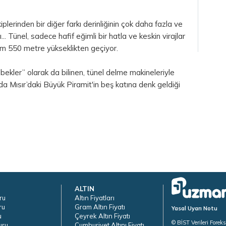
iplerinden bir diğer farkı derinliğinin çok daha fazla ve
. Tünel, sadece hafif eğimli bir hatla ve keskin virajlar
 550 metre yükseklikten geçiyor.
ekler” olarak da bilinen, tünel delme makineleriyle
a Mısır’daki Büyük Piramit'in beş katına denk geldiği
ALTIN
ru
Altın Fiyatları
ru
Gram Altın Fiyatı
Yasal Uyarı Notu
u
Çeyrek Altın Fiyatı
© BİST Verileri Forek
uru
Cumhuriyet Altını Fiyatı