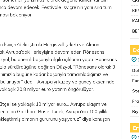
CR
yunca devam edecek. Festivale İsviçre’nin yanı sıra tüm
KE
ması bekleniyor.
KA
BE
İsviçre’deki iştiraki Hergiswill şirketi ve Alman
Dö
rak Avrupa’daki ilerleyişine devam eden Rönesans
ol, bu önemli başarıyla ilgili açıklama yaptı. Rönesans
hızla sürdürdüğüne değinen Düzyol, “Rönesans olarak 3
Do
ışanımızla bugüne kadar başarıyla tamamladığımız ve
Eu
bulunuyor” dedi. “Avrupa’yı kuzey ve güney ekseninde
 yaklaşık 20,8 milyar
euro
yatırım öngörülüyor.
Ste
Fr
tçe ise yaklaşık 10 milyar euro... Avrupa ulaşım ve
eri olan Gotthard Base Tüneli, Avrupa’nın 100 yıllık
Riy
kleştirmiş olmanın gururunu yaşıyoruz” diye konuşan
Em