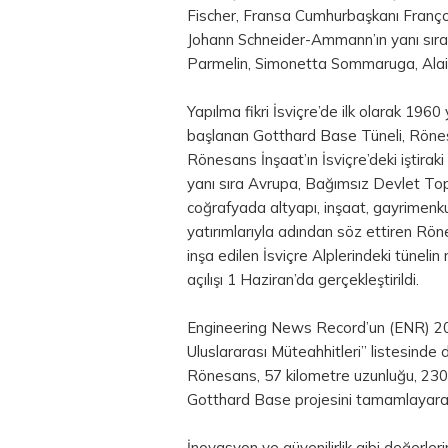
Fischer, Fransa Cumhurbaşkanı Franç
Johann Schneider-Ammann’ın yanı sıra 
Parmelin, Simonetta Sommaruga, Alain
Yapılma fikri İsviçre’de ilk olarak 1960
başlanan Gotthard Base Tüneli, Rönesa
Rönesans İnşaat’ın İsviçre’deki iştirak
yanı sıra Avrupa, Bağımsız Devlet Topl
coğrafyada altyapı, inşaat, gayrimenkul
yatırımlarıyla adından söz ettiren Rö
inşa edilen İsviçre Alplerindeki tünelin
açılışı 1 Haziran’da gerçekleştirildi.
Engineering News Record’un (ENR) 201
Uluslararası Müteahhitleri” listesinde
Rönesans, 57 kilometre uzunluğu, 2300
Gotthard Base projesini tamamlayara
İnovasyon ve güvenilirlik gibi değerler