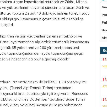
oplam ulaşım kapasitesini artıracak ve Zürih’i, Milano
ve yük trenlerinin seyahat süresini azaltacak. Zürih ve
Gü
ltarak, toplam 2 saat 40 dakikaya indiren tünel, inşaat
Pla
i olduğu gibi, Rönesans’ın çevre ve sürdürülebilirliğe
Pa
 başardı.
Bre
lı tren ve ağır yük trenleri için en ileri teknoloji ve
Alt
Base, aynı zamanda Alp’lerdeki taşımacılık kapasitesini
n günlük 65 yolcu treni ve 260 yük treni kapasitesi
Se
olu taşımacılığından demiryolu taşımacılığına geçişi
 kaza ve hasarların da önüne geçmiş olacak.”
14
VE
14
rd) alt ortak girişimi ile birlikte TTG Konsorsiyumu
AY
umu (Tunnel Alp Transit-Ticino) tarafından
ayrıcalıklı kılan özellikleriyle ilgili bilgi veren Rönesans
n CEO’su Johannes Dotter ise, “Gotthard Base Tüneli
14
l. Tünel, kuzey ve güney Avrupa’yı ulaşım bakımından
XU