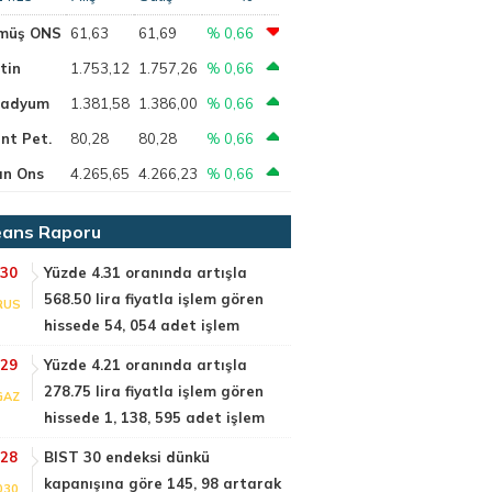
müş ONS
61,63
61,69
% 0,66
tin
1.753,12
1.757,26
% 0,66
ladyum
1.381,58
1.386,00
% 0,66
nt Pet.
80,28
80,28
% 0,66
ın Ons
4.265,65
4.266,23
% 0,66
ans Raporu
:30
Yüzde 4.31 oranında artışla
568.50 lira fiyatla işlem gören
RUS
hissede 54, 054 adet işlem
:29
Yüzde 4.21 oranında artışla
278.75 lira fiyatla işlem gören
GAZ
hissede 1, 138, 595 adet işlem
:28
BIST 30 endeksi dünkü
kapanışına göre 145, 98 artarak
030