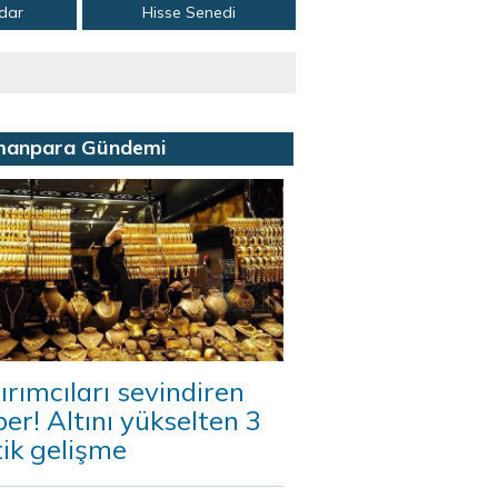
adar
Hisse Senedi
manpara Gündemi
ırımcıları sevindiren
er! Altını yükselten 3
tik gelişme