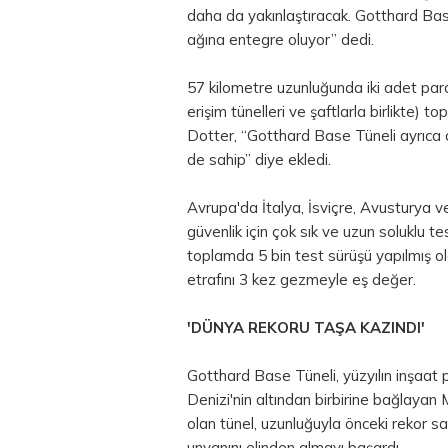
daha da yakınlaştıracak. Gotthard Base
ağına entegre oluyor” dedi.
57 kilometre uzunluğunda iki adet paral
erişim tünelleri ve şaftlarla birlikte)
Dotter, “Gotthard Base Tüneli ayrıca d
de sahip” diye ekledi.
Avrupa'da İtalya, İsviçre, Avusturya 
güvenlik için çok sık ve uzun soluklu te
toplamda 5 bin test sürüşü yapılmış o
etrafını 3 kez gezmeyle eş değer.
'DÜNYA REKORU TAŞA KAZINDI'
Gotthard Base Tüneli, yüzyılın inşaat pr
Denizi'nin altından birbirine bağlayan
olan tünel, uzunluğuyla önceki rekor sa
unvanını elinden almayı başardı.