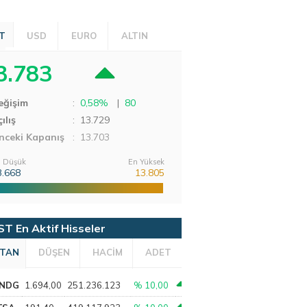
T
USD
EURO
ALTIN
3.783
eğişim
:
0,58%
|
80
ılış
:
13.729
nceki Kapanış
: 13.703
 Düşük
En Yüksek
3.668
13.805
ST En Aktif Hisseler
TAN
DÜŞEN
HACİM
ADET
NDG
1.694,00
251.236.123
% 10,00