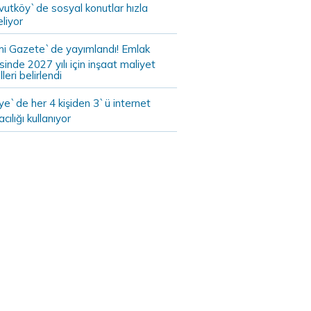
vutköy`de sosyal konutlar hızla
liyor
i Gazete`de yayımlandı! Emlak
sinde 2027 yılı için inşaat maliyet
leri belirlendi
ye`de her 4 kişiden 3`ü internet
cılığı kullanıyor