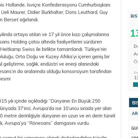
ois Hollande, İsviçre Konfederasyonu Cumhurbaşkanı
Ueli Maurer, Didier Burkhalter, Doris Leuthard, Guy
BIS
 Berset ağırlandı.
1
 yılında ortaya atılan ve 17 yıl önce kazı çalışmalarına
ns Holding çatısı altında faaliyetlerini sürdüren
D
i Heitkamp Swiss ile birlikte tamamlandı. Türkiye’nin
Aç
uluğu, Orta Doğu ve Kuzey Afrika’yı içeren geniş bir
Ö
 geliştirme, sağlık, endüstri ve enerji alanındaki
nesans’ın da aralarında olduğu konsorsiyum tarafından
En
1
 resmi
5 yılı içinde açıkladığı “Dünyanın En Büyük 250
BI
 dünyada 37’inci, Avrupa’da ise 10’uncu sırada yer alan
AR
 metre derinliğiyle dünyanın en uzun ve en derin tüneli
k, Avrupa’ya “Rönesans” damgasını vurdu.
GU
in somut bir yansıması olarak değerlendirilen tünelin