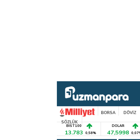
BORSA
DÖVİZ
SÖZLÜK
BIST100
DOLAR
13.783
47,5998
0,58%
0,07