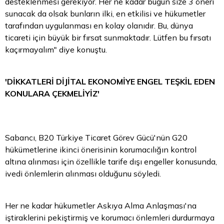
desteklenmesi gerekiyor. Her ne kadar bugün size 3 öneri
sunacak da olsak bunların ilki, en etkilisi ve hükumetler
tarafından uygulanması en kolay olanıdır. Bu, dünya
ticareti için büyük bir fırsat sunmaktadır. Lütfen bu fırsatı
kaçırmayalım" diye konuştu.
'DİKKATLERİ DİJİTAL EKONOMİYE ENGEL TEŞKİL EDEN
KONULARA ÇEKMELİYİZ'
Sabancı, B20 Türkiye Ticaret Görev Gücü'nün G20
hükümetlerine ikinci önerisinin korumacılığın kontrol
altına alınması için özellikle tarife dışı engeller konusunda,
ivedi önlemlerin alınması olduğunu söyledi.
Her ne kadar hükumetler Askıya Alma Anlaşması'na
iştiraklerini pekiştirmiş ve korumacı önlemleri durdurmaya