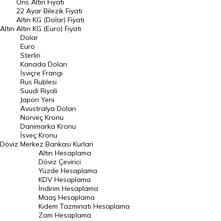
Ons Altın Fiyatı
Döviz Kuru
22 Ayar Bilezik Fiyatı
Dolar Kuru
Altın KG (Dolar) Fiyatı
Altın
Altın KG (Euro) Fiyatı
Euro Kuru
Dolar
Euro
Pound Kuru
Sterlin
Kanada Doları
Frank Kuru
İsviçre Frangı
Riyal Kuru
Rus Rublesi
Suudi Riyali
Avustralya Doları
Japon Yeni
Avustralya Doları
Danimarka Kronu Kuru
Norveç Kronu
Danimarka Kronu
Kanada Doları Kuru
İsveç Kronu
Döviz
Merkez Bankası Kurlari
Norveç Kronu Kuru
Altın Hesaplama
İsveç Kronu Kuru
Döviz Çevirici
Yüzde Hesaplama
Japon Yeni Kuru
KDV Hesaplama
İndirim Hesaplama
Serbest Piyasa Döviz Kurları
Maaş Hesaplama
Kıdem Tazminatı Hesaplama
Merkez Bankası Döviz Kurları
Zam Hesaplama