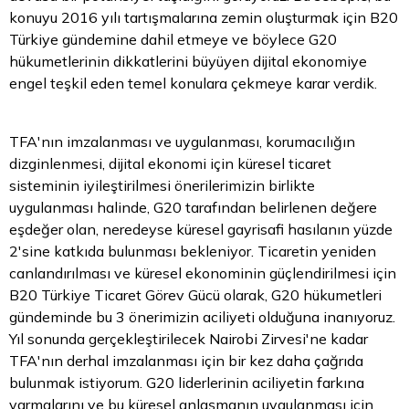
konuyu 2016 yılı tartışmalarına zemin oluşturmak için B20
Türkiye gündemine dahil etmeye ve böylece G20
hükumetlerinin dikkatlerini büyüyen dijital ekonomiye
engel teşkil eden temel konulara çekmeye karar verdik.
TFA'nın imzalanması ve uygulanması, korumacılığın
dizginlenmesi, dijital ekonomi için küresel ticaret
sisteminin iyileştirilmesi önerilerimizin birlikte
uygulanması halinde, G20 tarafından belirlenen değere
eşdeğer olan, neredeyse küresel gayrisafi hasılanın yüzde
2'sine katkıda bulunması bekleniyor. Ticaretin yeniden
canlandırılması ve küresel ekonominin güçlendirilmesi için
B20 Türkiye Ticaret Görev Gücü olarak, G20 hükumetleri
gündeminde bu 3 önerimizin aciliyeti olduğuna inanıyoruz.
Yıl sonunda gerçekleştirilecek Nairobi Zirvesi'ne kadar
TFA'nın derhal imzalanması için bir kez daha çağrıda
bulunmak istiyorum. G20 liderlerinin aciliyetin farkına
varmalarını ve bu küresel anlaşmanın uygulanması için