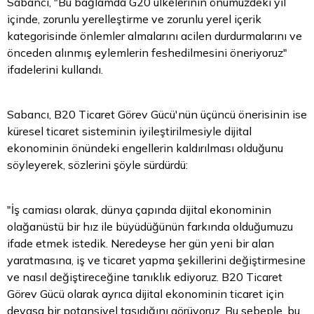
Sabancı, "Bu bağlamda G20 ülkelerinin önümüzdeki yıl
içinde, zorunlu yerelleştirme ve zorunlu yerel içerik
kategorisinde önlemler almalarını acilen durdurmalarını ve
önceden alınmış eylemlerin feshedilmesini öneriyoruz"
ifadelerini kullandı.
Sabancı, B20 Ticaret Görev Gücü'nün üçüncü önerisinin ise
küresel ticaret sisteminin iyileştirilmesiyle dijital
ekonominin önündeki engellerin kaldırılması olduğunu
söyleyerek, sözlerini şöyle sürdürdü:
"İş camiası olarak, dünya çapında dijital ekonominin
olağanüstü bir hız ile büyüdüğünün farkında olduğumuzu
ifade etmek istedik. Neredeyse her gün yeni bir alan
yaratmasına, iş ve ticaret yapma şekillerini değiştirmesine
ve nasıl değiştireceğine tanıklık ediyoruz. B20 Ticaret
Görev Gücü olarak ayrıca dijital ekonominin ticaret için
devasa bir potansiyel taşıdığını görüyoruz. Bu sebeple, bu