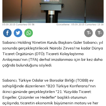
05.09.2015 Cumartesi 09:56
Güncelleme : 05.09.2015 Cumartesi 13:16
Sabancı Holding Yönetim Kurulu Başkanı Güler Sabancı, yıl
sonunda gerçekleştirilecek Nairobi Zirvesi'ne kadar Dünya
Ticaret Örgütünün (DTÖ) Ticareti Kolaylaştırma
Anlaşması'nın (TFA) derhal imzalanması için bir kez daha
çağrıda bulunduğunu söyledi.
Sabancı, Türkiye Odalar ve Borsalar Birliği (TOBB) ev
sahipliğinde düzenlenen "B20 Türkiye Konferansı"nın
ikinci gününde gerçekleştirilen "21. Yüzyılda Ticaret:
Engeller, Çözümler ve Hedefler" başlıklı oturumun
açılışında, ticaretin ekonomik büyümenin motoru ve her