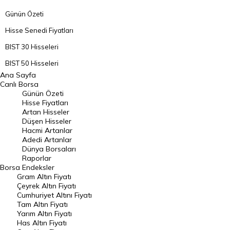
Günün Özeti
Hisse Senedi Fiyatları
BIST 30 Hisseleri
BIST 50 Hisseleri
Ana Sayfa
BIST 100 Hisseleri
Canlı Borsa
Günün Özeti
En Çok Artan Hisseler
Hisse Fiyatları
Artan Hisseler
En Çok Düşen Hisseler
Düşen Hisseler
Hacmi Artanlar
Hacmi Artanlar
Adedi Artanlar
Geçmiş Kapanışlar
Dünya Borsaları
Raporlar
Dünya Borsaları
Borsa
Endeksler
Gram Altın Fiyatı
Raporlar
Çeyrek Altın Fiyatı
Endeksler
Cumhuriyet Altını Fiyatı
Tam Altın Fiyatı
Yarım Altın Fiyatı
DÖVİZ
Has Altın Fiyatı