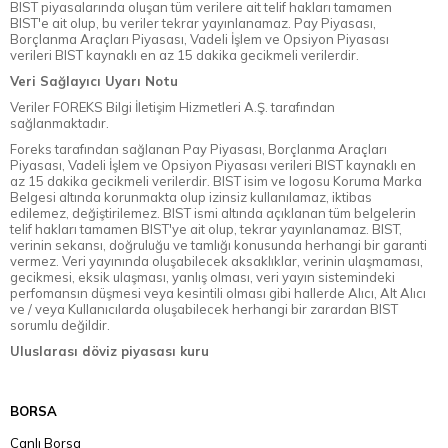
BIST piyasalarında oluşan tüm verilere ait telif hakları tamamen
BIST'e ait olup, bu veriler tekrar yayınlanamaz. Pay Piyasası,
Borçlanma Araçları Piyasası, Vadeli İşlem ve Opsiyon Piyasası
verileri BIST kaynaklı en az 15 dakika gecikmeli verilerdir.
Veri Sağlayıcı Uyarı Notu
Veriler FOREKS Bilgi İletişim Hizmetleri A.Ş. tarafından
sağlanmaktadır.
Foreks tarafından sağlanan Pay Piyasası, Borçlanma Araçları
Piyasası, Vadeli İşlem ve Opsiyon Piyasası verileri BIST kaynaklı en
az 15 dakika gecikmeli verilerdir. BIST isim ve logosu Koruma Marka
Belgesi altında korunmakta olup izinsiz kullanılamaz, iktibas
edilemez, değiştirilemez. BIST ismi altında açıklanan tüm belgelerin
telif hakları tamamen BIST'ye ait olup, tekrar yayınlanamaz. BIST,
verinin sekansı, doğruluğu ve tamlığı konusunda herhangi bir garanti
vermez. Veri yayınında oluşabilecek aksaklıklar, verinin ulaşmaması,
gecikmesi, eksik ulaşması, yanlış olması, veri yayın sistemindeki
perfomansın düşmesi veya kesintili olması gibi hallerde Alıcı, Alt Alıcı
ve / veya Kullanıcılarda oluşabilecek herhangi bir zarardan BIST
sorumlu değildir.
Uluslarası döviz piyasası kuru
BORSA
Canlı Borsa