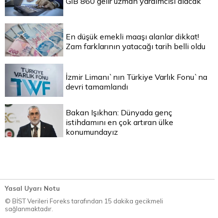
GİB 860 gelir uzman yardımcısı alacak
En düşük emekli maaşı alanlar dikkat!
Zam farklarının yatacağı tarih belli oldu
İzmir Limanı`nın Türkiye Varlık Fonu`na
devri tamamlandı
Bakan Işıkhan: Dünyada genç
istihdamını en çok artıran ülke
konumundayız
Yasal Uyarı Notu
© BİST Verileri Foreks tarafından 15 dakika gecikmeli
sağlanmaktadır.