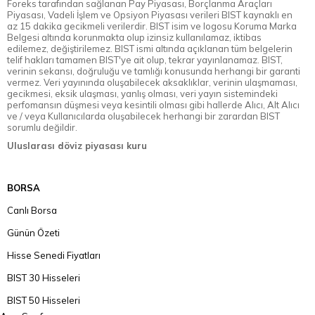
Foreks tarafından sağlanan Pay Piyasası, Borçlanma Araçları
Piyasası, Vadeli İşlem ve Opsiyon Piyasası verileri BIST kaynaklı en
az 15 dakika gecikmeli verilerdir. BIST isim ve logosu Koruma Marka
Belgesi altında korunmakta olup izinsiz kullanılamaz, iktibas
edilemez, değiştirilemez. BIST ismi altında açıklanan tüm belgelerin
telif hakları tamamen BIST'ye ait olup, tekrar yayınlanamaz. BIST,
verinin sekansı, doğruluğu ve tamlığı konusunda herhangi bir garanti
vermez. Veri yayınında oluşabilecek aksaklıklar, verinin ulaşmaması,
gecikmesi, eksik ulaşması, yanlış olması, veri yayın sistemindeki
perfomansın düşmesi veya kesintili olması gibi hallerde Alıcı, Alt Alıcı
ve / veya Kullanıcılarda oluşabilecek herhangi bir zarardan BIST
sorumlu değildir.
Uluslarası döviz piyasası kuru
BORSA
Canlı Borsa
Günün Özeti
Hisse Senedi Fiyatları
BIST 30 Hisseleri
BIST 50 Hisseleri