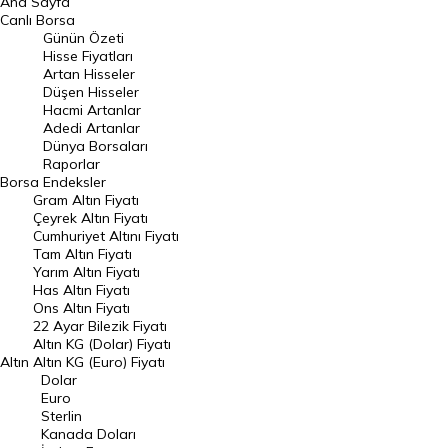
Ana Sayfa
BIST 100 Hisseleri
Canlı Borsa
Günün Özeti
En Çok Artan Hisseler
Hisse Fiyatları
Artan Hisseler
En Çok Düşen Hisseler
Düşen Hisseler
Hacmi Artanlar
Hacmi Artanlar
Adedi Artanlar
Geçmiş Kapanışlar
Dünya Borsaları
Raporlar
Dünya Borsaları
Borsa
Endeksler
Gram Altın Fiyatı
Raporlar
Çeyrek Altın Fiyatı
Endeksler
Cumhuriyet Altını Fiyatı
Tam Altın Fiyatı
Yarım Altın Fiyatı
DÖVİZ
Has Altın Fiyatı
Ons Altın Fiyatı
Döviz Kuru
22 Ayar Bilezik Fiyatı
Dolar Kuru
Altın KG (Dolar) Fiyatı
Altın
Altın KG (Euro) Fiyatı
Euro Kuru
Dolar
Euro
Pound Kuru
Sterlin
Kanada Doları
Frank Kuru