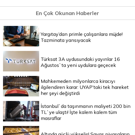
En Çok Okunan Haberler
Yargıtay’dan primle çalışanlara müjde!
Tazminata yansıyacak
Türksat 3A uydusundaki yayınlar 16
Ağustos`ta yeni uydulara geçecek
Mahkemeden milyonlarca kiracıyı
ilgilendiren karar: UYAP’taki tek hareket
her şeyi değiştirdi
İstanbul`da taşınmanın maliyeti 200 bin
TL`ye ulaştı! İşte kalem kalem tüm
masraflar
Altında güçlü yükseliş! Savaş piyasaların