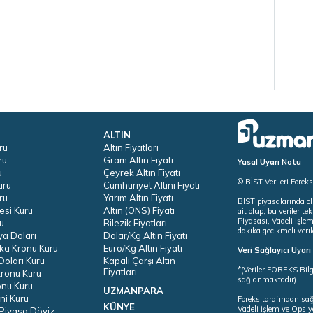
ALTIN
ru
Altın Fiyatları
ru
Gram Altın Fiyatı
Yasal Uyarı Notu
u
Çeyrek Altın Fiyatı
© BİST Verileri Forek
uru
Cumhuriyet Altını Fiyatı
ru
Yarım Altın Fiyatı
BIST piyasalarında ol
esi Kuru
Altın (ONS) Fiyatı
ait olup, bu veriler 
Piyasası, Vadeli İşle
u
Bilezik Fiyatları
dakika gecikmeli veril
ya Doları
Dolar/Kg Altın Fiyatı
ka Kronu Kuru
Euro/Kg Altın Fiyatı
Veri Sağlayıcı Uyar
oları Kuru
Kapalı Çarşı Altın
*(Veriler FOREKS Bilg
Fiyatları
ronu Kuru
sağlanmaktadır)
onu Kuru
UZMANPARA
ni Kuru
Foreks tarafından sa
KÜNYE
Vadeli İşlem ve Opsiy
Piyasa Döviz