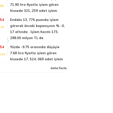
71.90 lira fiyatla işlem gören
NEL
hissede 321, 259 adet işlem
:54
Endeks 13, 776 puanda işlem
görerek önceki kapanışının % -0,
100
17 altında . İşlem hacmi 173,
288.00 milyon TL de
:54
Yüzde -9.75 oranında düşüşle
7.68 lira fiyatla işlem gören
DGS
hissede 17, 524, 069 adet işlem
daha fazla