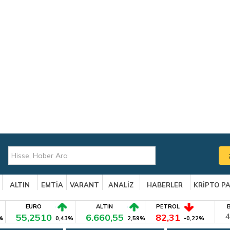
ALTIN
EMTİA
VARANT
ANALİZ
HABERLER
KRİPTO P
EURO
ALTIN
PETROL
55,2510
6.660,55
82,31
4
%
0,43%
2,59%
-0,22%