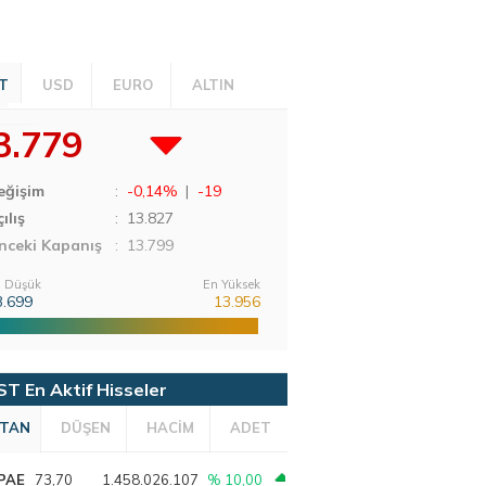
T
USD
EURO
ALTIN
3.779
eğişim
:
-0,14%
|
-19
ılış
:
13.827
nceki Kapanış
: 13.799
 Düşük
En Yüksek
3.699
13.956
ST En Aktif Hisseler
TAN
DÜŞEN
HACİM
ADET
PAE
73,70
1.458.026.107
% 10,00