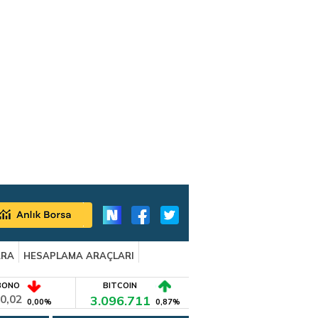
ARA
HESAPLAMA ARAÇLARI
BONO
BITCOIN
0,02
3.096.711
0,00%
0,87%