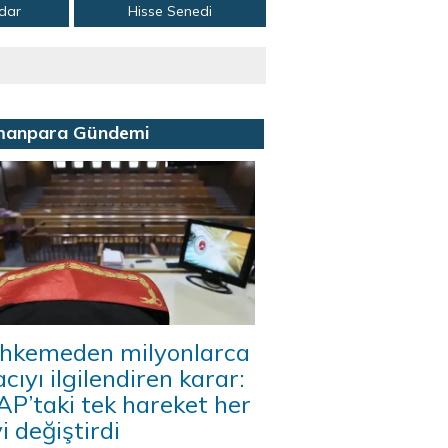
adar
Hisse Senedi
manpara Gündemi
hkemeden milyonlarca
acıyı ilgilendiren karar:
P’taki tek hareket her
i değiştirdi