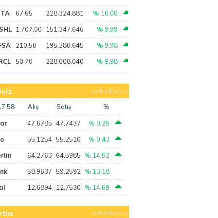
PTA
67,65
228.324.881
% 10,00
SHL
1.707,00
151.347.646
% 9,99
FSA
210,50
195.380.645
% 9,98
RCL
50,70
228.008.040
% 9,98
viz
daha fazla
17:58
Alış
Satış
%
lar
47,6785
47,7437
% 0,25
ro
55,1254
55,2510
% 0,43
rlin
64,2763
64,5985
% 14,52
ank
58,9637
59,2592
% 13,18
al
12,6894
12,7530
% 14,69
tia
daha fazla