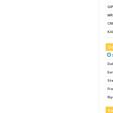
GI
MR
CR
KA
Dö
Do
Eu
Ste
Fr
Riy
Em