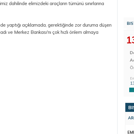
imiz dahilinde elimizdeki araçların tümünü sınırlarına
BIS
de yaptığı açıklamada, gerektiğinde zor duruma düşen
guladı ve Merkez Bankası'nı çok hızlı önlem almaya
1
D
Aç
Ö
En
1
BI
AR
EM