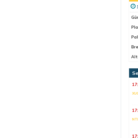
Gü
Pla
Pa
Bre
Alt
Se
17
XU
17
NT
17