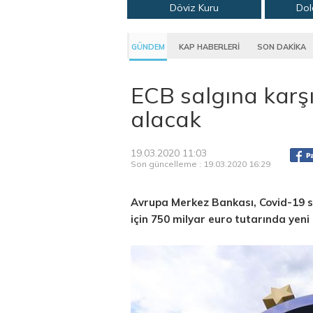
Döviz Kuru
Dol
GÜNDEM
KAP HABERLERİ
SON DAKİKA
ECB salgına karşı
alacak
19.03.2020 11:03
Son güncelleme : 19.03.2020 16:29
Avrupa Merkez Bankası, Covid-19 sa
için 750 milyar euro tutarında yeni 