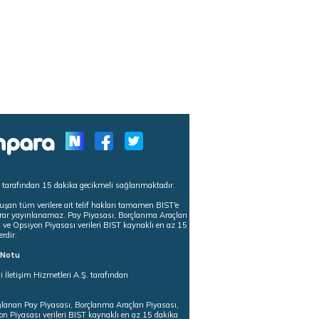
s tarafından 15 dakika gecikmeli sağlanmaktadır.
uşan tüm verilere ait telif hakları tamamen BIST'e
tekrar yayınlanamaz. Pay Piyasası, Borçlanma Araçları
m ve Opsiyon Piyasası verileri BIST kaynaklı en az 15
erdir.
ı Notu
i İletişim Hizmetleri A.Ş. tarafından
ğlanan Pay Piyasası, Borçlanma Araçları Piyasası,
on Piyasası verileri BIST kaynaklı en az 15 dakika