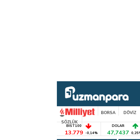
BORSA
DÖVİZ
SÖZLÜK
BIST100
DOLAR
13.779
47,7437
-0,14%
0,25