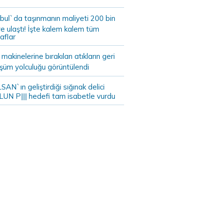
bul`da taşınmanın maliyeti 200 bin
e ulaştı! İşte kalem kalem tüm
aflar
akinelerine bırakılan atıkların geri
şüm yolculuğu görüntülendi
AN`ın geliştirdiği sığınak delici
LUN P||| hedefi tam isabetle vurdu