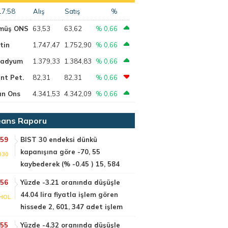
17:58
Alış
Satış
%
müş ONS
63,53
63,62
% 0,66
tin
1.747,47
1.752,90
% 0,66
ladyum
1.379,33
1.384,83
% 0,66
nt Pet.
82,31
82,31
% 0,66
ın Ons
4.341,53
4.342,09
% 0,66
ans Raporu
:59
BIST 30 endeksi dünkü
kapanışına göre -70, 55
030
kaybederek (% -0.45 ) 15, 584
:56
Yüzde -3.21 oranında düşüşle
44.04 lira fiyatla işlem gören
HOL
hissede 2, 601, 347 adet işlem
:55
Yüzde -4.32 oranında düşüşle