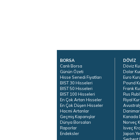
BORSA
DÖVİZ
Canlı Borsa
Döviz Ku
Günün Özeti
Dolar Ku
Hisse Senedi Fiyatları
Euro Kur
BIST 30 Hisseleri
Pound K
BIST 50 Hisseleri
Frank Ku
BIST 100 Hisseleri
Rus Rubl
En Çok Artan Hisseler
Riyal Kur
En Çok Düşen Hisseler
Avustral
Hacmi Artanlar
Danimar
Geçmiş Kapanışlar
Kanada D
Dünya Borsaları
Norveç K
Raporlar
İsveç Kr
Endeksler
Japon Ye
Serbest 