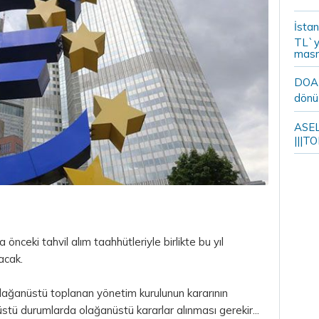
İstan
TL`y
masr
DOA m
dönü
ASELS
|||TO
ceki tahvil alım taahhütleriyle birlikte bu yıl
acak.
lağanüstü toplanan yönetim kurulunun kararının
tü durumlarda olağanüstü kararlar alınması gerekir...