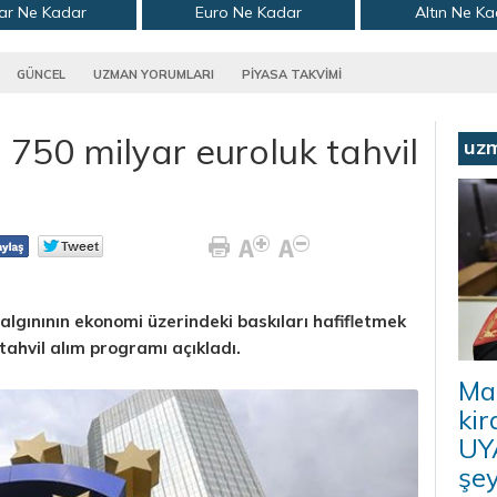
ar Ne Kadar
Euro Ne Kadar
Altın Ne K
GÜNCEL
UZMAN YORUMLARI
PİYASA TAKVİMİ
 750 milyar euroluk tahvil
uz
lgınının ekonomi üzerindeki baskıları hafifletmek
tahvil alım programı açıkladı.
Ma
kir
UYA
şey