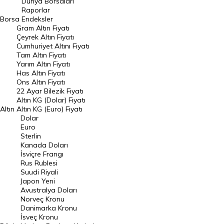
Dünya Borsaları
Raporlar
Dünya Borsaları
Borsa
Endeksler
Gram Altın Fiyatı
Raporlar
Çeyrek Altın Fiyatı
Endeksler
Cumhuriyet Altını Fiyatı
Tam Altın Fiyatı
Yarım Altın Fiyatı
DÖVİZ
Has Altın Fiyatı
Ons Altın Fiyatı
Döviz Kuru
22 Ayar Bilezik Fiyatı
Dolar Kuru
Altın KG (Dolar) Fiyatı
Altın
Altın KG (Euro) Fiyatı
Euro Kuru
Dolar
Euro
Pound Kuru
Sterlin
Kanada Doları
Frank Kuru
İsviçre Frangı
Riyal Kuru
Rus Rublesi
Suudi Riyali
Avustralya Doları
Japon Yeni
Avustralya Doları
Danimarka Kronu Kuru
Norveç Kronu
Danimarka Kronu
Kanada Doları Kuru
İsveç Kronu