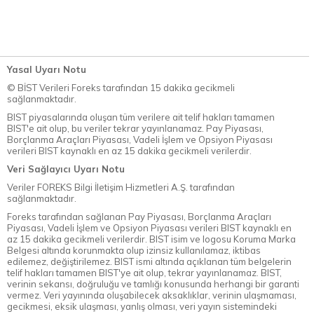
Yasal Uyarı Notu
© BİST Verileri Foreks tarafından 15 dakika gecikmeli
sağlanmaktadır.
BIST piyasalarında oluşan tüm verilere ait telif hakları tamamen
BIST'e ait olup, bu veriler tekrar yayınlanamaz. Pay Piyasası,
Borçlanma Araçları Piyasası, Vadeli İşlem ve Opsiyon Piyasası
verileri BIST kaynaklı en az 15 dakika gecikmeli verilerdir.
Veri Sağlayıcı Uyarı Notu
Veriler FOREKS Bilgi İletişim Hizmetleri A.Ş. tarafından
sağlanmaktadır.
Foreks tarafından sağlanan Pay Piyasası, Borçlanma Araçları
Piyasası, Vadeli İşlem ve Opsiyon Piyasası verileri BIST kaynaklı en
az 15 dakika gecikmeli verilerdir. BIST isim ve logosu Koruma Marka
Belgesi altında korunmakta olup izinsiz kullanılamaz, iktibas
edilemez, değiştirilemez. BIST ismi altında açıklanan tüm belgelerin
telif hakları tamamen BIST'ye ait olup, tekrar yayınlanamaz. BIST,
verinin sekansı, doğruluğu ve tamlığı konusunda herhangi bir garanti
vermez. Veri yayınında oluşabilecek aksaklıklar, verinin ulaşmaması,
gecikmesi, eksik ulaşması, yanlış olması, veri yayın sistemindeki