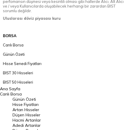
perfomansın düşmesi veya kesintili olması gibi hallerde Alıcı, Alt Alıcı
ve / veya Kullanıcılarda oluşabilecek herhangi bir zarardan BIST
sorumlu değildir.
Uluslarası döviz piyasası kuru
BORSA
Canlı Borsa
Günün Özeti
Hisse Senedi Fiyatları
BIST 30 Hisseleri
BIST 50 Hisseleri
Ana Sayfa
BIST 100 Hisseleri
Canlı Borsa
Günün Özeti
En Çok Artan Hisseler
Hisse Fiyatları
Artan Hisseler
En Çok Düşen Hisseler
Düşen Hisseler
Hacmi Artanlar
Hacmi Artanlar
Adedi Artanlar
Geçmiş Kapanışlar