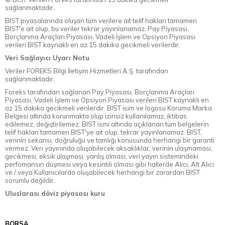
sağlanmaktadır.
BIST piyasalarında oluşan tüm verilere ait telif hakları tamamen
BIST'e ait olup, bu veriler tekrar yayınlanamaz. Pay Piyasası,
Borçlanma Araçları Piyasası, Vadeli İşlem ve Opsiyon Piyasası
verileri BIST kaynaklı en az 15 dakika gecikmeli verilerdir.
Veri Sağlayıcı Uyarı Notu
Veriler FOREKS Bilgi İletişim Hizmetleri A.Ş. tarafından
sağlanmaktadır.
Foreks tarafından sağlanan Pay Piyasası, Borçlanma Araçları
Piyasası, Vadeli İşlem ve Opsiyon Piyasası verileri BIST kaynaklı en
az 15 dakika gecikmeli verilerdir. BIST isim ve logosu Koruma Marka
Belgesi altında korunmakta olup izinsiz kullanılamaz, iktibas
edilemez, değiştirilemez. BIST ismi altında açıklanan tüm belgelerin
telif hakları tamamen BIST'ye ait olup, tekrar yayınlanamaz. BIST,
verinin sekansı, doğruluğu ve tamlığı konusunda herhangi bir garanti
vermez. Veri yayınında oluşabilecek aksaklıklar, verinin ulaşmaması,
gecikmesi, eksik ulaşması, yanlış olması, veri yayın sistemindeki
perfomansın düşmesi veya kesintili olması gibi hallerde Alıcı, Alt Alıcı
ve / veya Kullanıcılarda oluşabilecek herhangi bir zarardan BIST
sorumlu değildir.
Uluslarası döviz piyasası kuru
BORSA