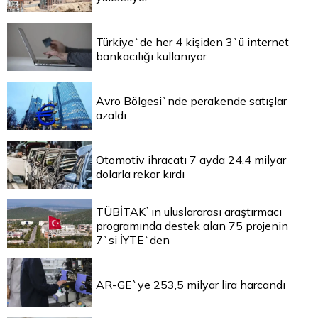
Türkiye`de her 4 kişiden 3`ü internet
bankacılığı kullanıyor
Avro Bölgesi`nde perakende satışlar
azaldı
Otomotiv ihracatı 7 ayda 24,4 milyar
dolarla rekor kırdı
TÜBİTAK`ın uluslararası araştırmacı
programında destek alan 75 projenin
7`si İYTE`den
AR-GE`ye 253,5 milyar lira harcandı