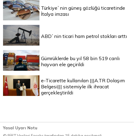
Türkiye`nin güneş gözlüğü ticaretinde
İtalya imzası
ABD`nin ticari ham petrol stokları arttı
Gümrüklerde bu yıl 58 bin 519 canlı
hayvan ele geçirildi
e-Ticarette kullanılan |||A.TR Dolaşım
Belgesi||| sistemiyle ilk ihracat
gerçekleştirildi
Yasal Uyarı Notu
© BİST Verileri Foreks tarafından 15 dakika gecikmeli