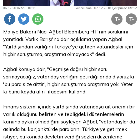
06.12.2016 Salı 10:11
Güncelleme : 07.12.2016 Çarşamba 09:12
Maliye Bakanı Naci Ağbal Bloomberg HT'nin sorularını
yanıtladı. Varlık Barışı'na dair açıklama yapan Ağbal
"Yurtdışından varlığını Türkiye'ye getiren vatandaşlar için
hiçbir soruşturma, araştırma olmayacak" dedi.
Ağbal konuya dair, "Geçmişe doğru hiçbir soru
sormayacağız, vatandaş varlığını getirdiği anda diyoruz ki
'bu
para
size aittir', hiçbir soruşturma araştırma yok. Yeter
ki bunu kayda alın" ifadesini kullandı.
Finans sistemi içinde yurtdışında vatandaşa ait önemli bir
varlık olduğunu belirten ve tebliğdeki düzenlemelerin
kanuna aykırı olmadığını söyleyen Ağbal, "vatandaşlar da
aslında bu konjonktürde paralarını Türkiye'ye getirmek
istiyor, bu konuda devletin verdiği sözleri düzenleme