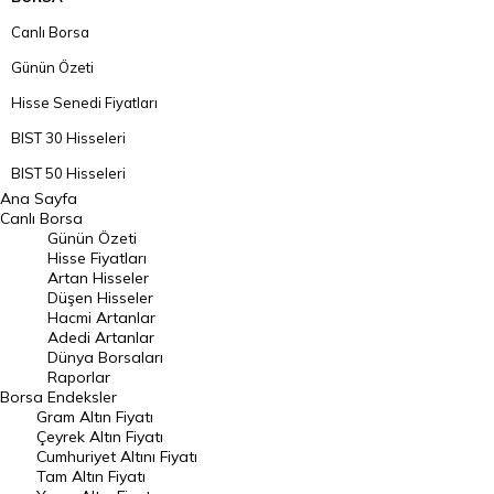
Canlı Borsa
Günün Özeti
Hisse Senedi Fiyatları
BIST 30 Hisseleri
BIST 50 Hisseleri
Ana Sayfa
BIST 100 Hisseleri
Canlı Borsa
Günün Özeti
En Çok Artan Hisseler
Hisse Fiyatları
Artan Hisseler
En Çok Düşen Hisseler
Düşen Hisseler
Hacmi Artanlar
Hacmi Artanlar
Adedi Artanlar
Geçmiş Kapanışlar
Dünya Borsaları
Raporlar
Dünya Borsaları
Borsa
Endeksler
Gram Altın Fiyatı
Raporlar
Çeyrek Altın Fiyatı
Endeksler
Cumhuriyet Altını Fiyatı
Tam Altın Fiyatı