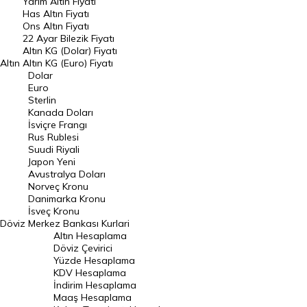
Yarım Altın Fiyatı
DÖVİZ
Has Altın Fiyatı
Ons Altın Fiyatı
Döviz Kuru
22 Ayar Bilezik Fiyatı
Dolar Kuru
Altın KG (Dolar) Fiyatı
Altın
Altın KG (Euro) Fiyatı
Euro Kuru
Dolar
Euro
Pound Kuru
Sterlin
Kanada Doları
Frank Kuru
İsviçre Frangı
Riyal Kuru
Rus Rublesi
Suudi Riyali
Avustralya Doları
Japon Yeni
Avustralya Doları
Danimarka Kronu Kuru
Norveç Kronu
Danimarka Kronu
Kanada Doları Kuru
İsveç Kronu
Döviz
Merkez Bankası Kurlari
Norveç Kronu Kuru
Altın Hesaplama
İsveç Kronu Kuru
Döviz Çevirici
Yüzde Hesaplama
Japon Yeni Kuru
KDV Hesaplama
İndirim Hesaplama
Serbest Piyasa Döviz Kurları
Maaş Hesaplama