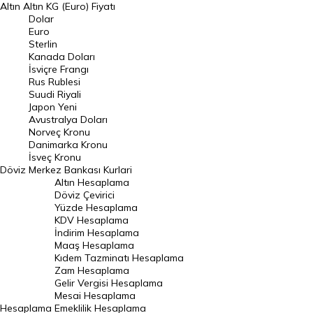
Altın
Altın KG (Euro) Fiyatı
Euro Kuru
Dolar
Euro
Pound Kuru
Sterlin
Kanada Doları
Frank Kuru
İsviçre Frangı
Riyal Kuru
Rus Rublesi
Suudi Riyali
Avustralya Doları
Japon Yeni
Avustralya Doları
Danimarka Kronu Kuru
Norveç Kronu
Danimarka Kronu
Kanada Doları Kuru
İsveç Kronu
Döviz
Merkez Bankası Kurlari
Norveç Kronu Kuru
Altın Hesaplama
İsveç Kronu Kuru
Döviz Çevirici
Yüzde Hesaplama
Japon Yeni Kuru
KDV Hesaplama
İndirim Hesaplama
Serbest Piyasa Döviz Kurları
Maaş Hesaplama
Kıdem Tazminatı Hesaplama
Merkez Bankası Döviz Kurları
Zam Hesaplama
Gelir Vergisi Hesaplama
ALTIN
Mesai Hesaplama
Hesaplama
Emeklilik Hesaplama
Altın Fiyatları