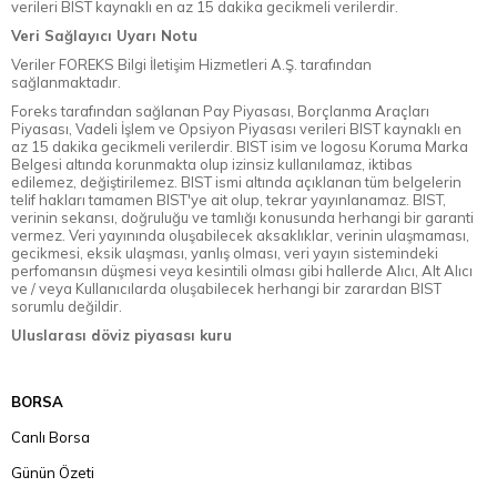
verileri BIST kaynaklı en az 15 dakika gecikmeli verilerdir.
Veri Sağlayıcı Uyarı Notu
Veriler FOREKS Bilgi İletişim Hizmetleri A.Ş. tarafından
sağlanmaktadır.
Foreks tarafından sağlanan Pay Piyasası, Borçlanma Araçları
Piyasası, Vadeli İşlem ve Opsiyon Piyasası verileri BIST kaynaklı en
az 15 dakika gecikmeli verilerdir. BIST isim ve logosu Koruma Marka
Belgesi altında korunmakta olup izinsiz kullanılamaz, iktibas
edilemez, değiştirilemez. BIST ismi altında açıklanan tüm belgelerin
telif hakları tamamen BIST'ye ait olup, tekrar yayınlanamaz. BIST,
verinin sekansı, doğruluğu ve tamlığı konusunda herhangi bir garanti
vermez. Veri yayınında oluşabilecek aksaklıklar, verinin ulaşmaması,
gecikmesi, eksik ulaşması, yanlış olması, veri yayın sistemindeki
perfomansın düşmesi veya kesintili olması gibi hallerde Alıcı, Alt Alıcı
ve / veya Kullanıcılarda oluşabilecek herhangi bir zarardan BIST
sorumlu değildir.
Uluslarası döviz piyasası kuru
BORSA
Canlı Borsa
Günün Özeti