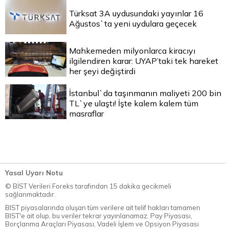
Türksat 3A uydusundaki yayınlar 16
Ağustos`ta yeni uydulara geçecek
Mahkemeden milyonlarca kiracıyı
ilgilendiren karar: UYAP’taki tek hareket
her şeyi değiştirdi
İstanbul`da taşınmanın maliyeti 200 bin
TL`ye ulaştı! İşte kalem kalem tüm
masraflar
Yasal Uyarı Notu
© BİST Verileri Foreks tarafından 15 dakika gecikmeli
sağlanmaktadır.
BIST piyasalarında oluşan tüm verilere ait telif hakları tamamen
BIST'e ait olup, bu veriler tekrar yayınlanamaz. Pay Piyasası,
Borçlanma Araçları Piyasası, Vadeli İşlem ve Opsiyon Piyasası