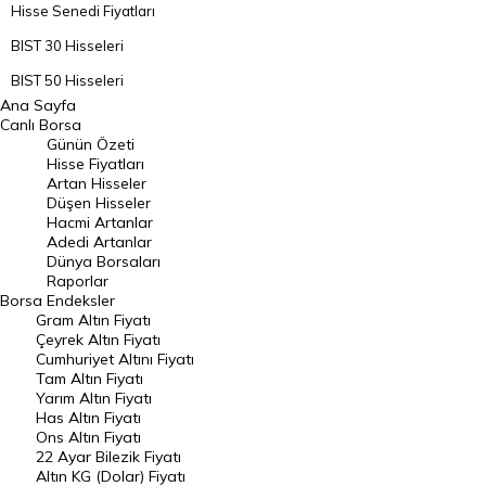
Hisse Senedi Fiyatları
BIST 30 Hisseleri
BIST 50 Hisseleri
Ana Sayfa
BIST 100 Hisseleri
Canlı Borsa
Günün Özeti
En Çok Artan Hisseler
Hisse Fiyatları
Artan Hisseler
En Çok Düşen Hisseler
Düşen Hisseler
Hacmi Artanlar
Hacmi Artanlar
Adedi Artanlar
Geçmiş Kapanışlar
Dünya Borsaları
Raporlar
Dünya Borsaları
Borsa
Endeksler
Gram Altın Fiyatı
Raporlar
Çeyrek Altın Fiyatı
Endeksler
Cumhuriyet Altını Fiyatı
Tam Altın Fiyatı
Yarım Altın Fiyatı
DÖVİZ
Has Altın Fiyatı
Ons Altın Fiyatı
Döviz Kuru
22 Ayar Bilezik Fiyatı
Dolar Kuru
Altın KG (Dolar) Fiyatı