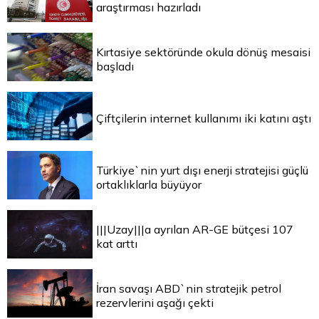
araştırması hazırladı
Kırtasiye sektöründe okula dönüş mesaisi
başladı
Çiftçilerin internet kullanımı iki katını aştı
Türkiye`nin yurt dışı enerji stratejisi güçlü
ortaklıklarla büyüyor
|||Uzay|||a ayrılan AR-GE bütçesi 107
kat arttı
İran savaşı ABD`nin stratejik petrol
rezervlerini aşağı çekti