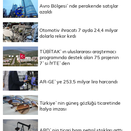
Avro Bölgesi`nde perakende satışlar
azaldı
Otomotiv ihracatı 7 ayda 24,4 milyar
dolarla rekor kırdı
TÜBİTAK`ın uluslararası araştırmacı
programında destek alan 75 projenin
7`si İYTE`den
AR-GE`ye 253,5 milyar lira harcandı
Türkiye`nin güneş gözlüğü ticaretinde
İtalya imzası
ABD`nin ticari ham petrol stokları arttı