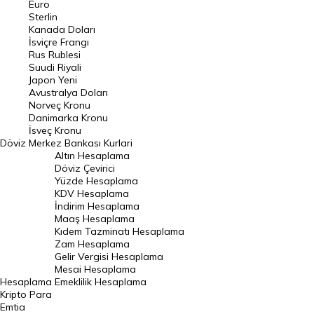
Euro
Pound Kuru
Sterlin
Kanada Doları
Frank Kuru
İsviçre Frangı
Riyal Kuru
Rus Rublesi
Suudi Riyali
Avustralya Doları
Japon Yeni
Avustralya Doları
Danimarka Kronu Kuru
Norveç Kronu
Danimarka Kronu
Kanada Doları Kuru
İsveç Kronu
Döviz
Merkez Bankası Kurlari
Norveç Kronu Kuru
Altın Hesaplama
İsveç Kronu Kuru
Döviz Çevirici
Yüzde Hesaplama
Japon Yeni Kuru
KDV Hesaplama
İndirim Hesaplama
Serbest Piyasa Döviz Kurları
Maaş Hesaplama
Kıdem Tazminatı Hesaplama
Merkez Bankası Döviz Kurları
Zam Hesaplama
Gelir Vergisi Hesaplama
ALTIN
Mesai Hesaplama
Hesaplama
Emeklilik Hesaplama
Altın Fiyatları
Kripto Para
Emtia
Gram Altın Fiyatı