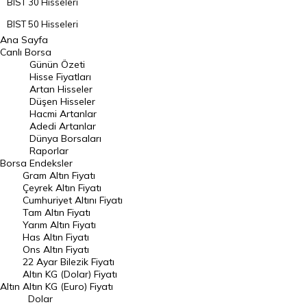
BIST 30 Hisseleri
BIST 50 Hisseleri
Ana Sayfa
BIST 100 Hisseleri
Canlı Borsa
Günün Özeti
En Çok Artan Hisseler
Hisse Fiyatları
Artan Hisseler
En Çok Düşen Hisseler
Düşen Hisseler
Hacmi Artanlar
Hacmi Artanlar
Adedi Artanlar
Geçmiş Kapanışlar
Dünya Borsaları
Raporlar
Dünya Borsaları
Borsa
Endeksler
Gram Altın Fiyatı
Raporlar
Çeyrek Altın Fiyatı
Endeksler
Cumhuriyet Altını Fiyatı
Tam Altın Fiyatı
Yarım Altın Fiyatı
DÖVİZ
Has Altın Fiyatı
Ons Altın Fiyatı
Döviz Kuru
22 Ayar Bilezik Fiyatı
Dolar Kuru
Altın KG (Dolar) Fiyatı
Altın
Altın KG (Euro) Fiyatı
Euro Kuru
Dolar