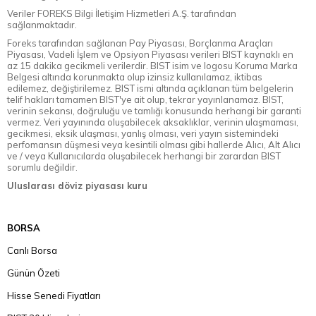
Veriler FOREKS Bilgi İletişim Hizmetleri A.Ş. tarafından
sağlanmaktadır.
Foreks tarafından sağlanan Pay Piyasası, Borçlanma Araçları
Piyasası, Vadeli İşlem ve Opsiyon Piyasası verileri BIST kaynaklı en
az 15 dakika gecikmeli verilerdir. BIST isim ve logosu Koruma Marka
Belgesi altında korunmakta olup izinsiz kullanılamaz, iktibas
edilemez, değiştirilemez. BIST ismi altında açıklanan tüm belgelerin
telif hakları tamamen BIST'ye ait olup, tekrar yayınlanamaz. BIST,
verinin sekansı, doğruluğu ve tamlığı konusunda herhangi bir garanti
vermez. Veri yayınında oluşabilecek aksaklıklar, verinin ulaşmaması,
gecikmesi, eksik ulaşması, yanlış olması, veri yayın sistemindeki
perfomansın düşmesi veya kesintili olması gibi hallerde Alıcı, Alt Alıcı
ve / veya Kullanıcılarda oluşabilecek herhangi bir zarardan BIST
sorumlu değildir.
Uluslarası döviz piyasası kuru
BORSA
Canlı Borsa
Günün Özeti
Hisse Senedi Fiyatları