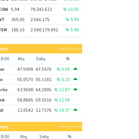
COM
5,94
78.242.623
% 10,00
NT
355,00
2.666.175
% 9,99
FEN
185,10
2.048.178.492
% 9,98
viz
daha fazla
18:00
Alış
Satış
%
lar
47,5908
47,5976
% 0,06
ro
55,0570
55,1181
% 0,20
rlin
63,9698
64,2905
% 13,97
ank
58,8665
59,1616
% 12,99
al
12,6542
12,7176
% 14,37
tia
daha fazla
18:00
Alış
Satış
%