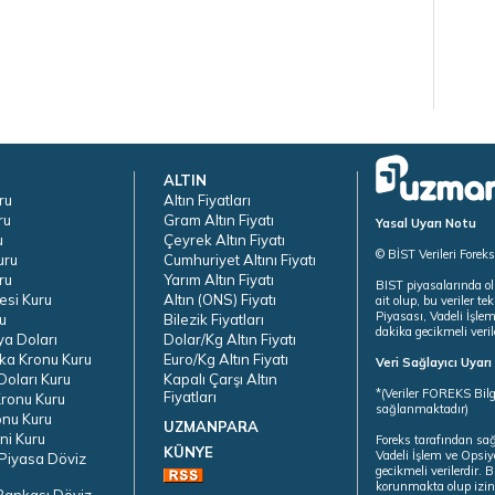
ALTIN
ru
Altın Fiyatları
ru
Gram Altın Fiyatı
Yasal Uyarı Notu
u
Çeyrek Altın Fiyatı
© BİST Verileri Forek
uru
Cumhuriyet Altını Fiyatı
ru
Yarım Altın Fiyatı
BIST piyasalarında ol
esi Kuru
Altın (ONS) Fiyatı
ait olup, bu veriler 
Piyasası, Vadeli İşle
u
Bilezik Fiyatları
dakika gecikmeli veril
ya Doları
Dolar/Kg Altın Fiyatı
ka Kronu Kuru
Euro/Kg Altın Fiyatı
Veri Sağlayıcı Uyar
oları Kuru
Kapalı Çarşı Altın
*(Veriler FOREKS Bilg
Fiyatları
ronu Kuru
sağlanmaktadır)
onu Kuru
UZMANPARA
ni Kuru
Foreks tarafından sa
KÜNYE
Vadeli İşlem ve Opsiy
Piyasa Döviz
gecikmeli verilerdir.
korunmakta olup izins
Bankası Döviz