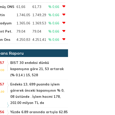
müş ONS
61,66
61,73
% 0,66
tin
1.746,05
1.749,29
% 0,66
ladyum
1.365,06
1.369,53
% 0,66
nt Pet.
79,04
79,04
% 0,66
ın Ons
4.250,83
4.251,41
% 0,66
ans Raporu
:57
BIST 30 endeksi dünkü
kapanışına göre 21, 53 artarak
030
(% 0.14 ) 15, 528
:57
Endeks 13, 699 puanda işlem
görerek önceki kapanışının % 0,
100
08 üstünde . İşlem hacmi 178,
202.00 milyon TL de
:56
Yüzde 6.89 oranında artışla 62.85