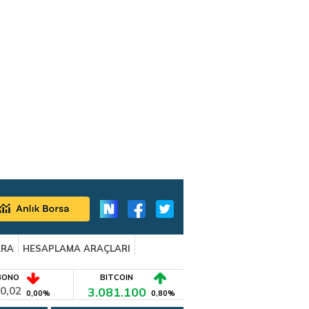
ARA
HESAPLAMA ARAÇLARI
BONO
BITCOIN
0,02
3.081.100
0,00%
0,80%