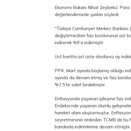
Ekonomi Bakanı Nihat Zeybekci,
Para
değerlendirmede şunları söyledi:
"Türkiye Cumhuriyet Merkez Bankası (T
değiştirmezken faiz koridorunun üst ba
indirerek %9’a indirmiştir.
Üst bantta üst üste dördüncü ay indirim
PPK, Mart ayında başlamış olduğu indi
ayında da devam etmiş ve faiz koridorun
%7,5’te sabit bırakılmıştır.
Enflasyonda yaşanan iyileşme faiz ind
Endeksi’nde yaşanan olumlu gelişmeler
hareket alanı oluşturmuştur. Enflasyonu
seyretmesinin ardından TCMB de bu har
bandında indirimlerine devam etmiştir.