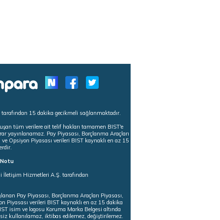
s tarafından 15 dakika gecikmeli sağlanmaktadır.
uşan tüm verilere ait telif hakları tamamen BIST'e
tekrar yayınlanamaz. Pay Piyasası, Borçlanma Araçları
m ve Opsiyon Piyasası verileri BIST kaynaklı en az 15
erdir.
ı Notu
i İletişim Hizmetleri A.Ş. tarafından
ğlanan Pay Piyasası, Borçlanma Araçları Piyasası,
on Piyasası verileri BIST kaynaklı en az 15 dakika
 BIST isim ve logosu Koruma Marka Belgesi altında
iz kullanılamaz, iktibas edilemez, değiştirilemez.