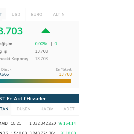
T
USD
EURO
ALTIN
3.703
eğişim
:
0,00%
|
0
ılış
:
13.708
nceki Kapanış
: 13.703
 Düşük
En Yüksek
3.565
13.780
ST En Aktif Hisseler
TAN
DÜŞEN
HACİM
ADET
KMD
15,21
1.332.342.820
% 164,14
NDG
1.540,00
3.848.724.384
% 10,00