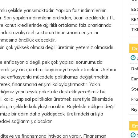
ES
mlu şekilde yansımaktadır. Yapılan faiz indirimlerinin
Son yapılan indirimlerin ardından, ticari kredilerde (TL
KE
ve konut kredilerinde ağırlıklı ortalama faiz oranlarında
TK
ndeki azalış reel sektörün finansmana erişimini
nmasına öncülük edecektir.
 çok yüksek olması değil, üretimin yetersiz olmasıdır.
Dö
ece enflasyonla değil, pek çok yapısal sorunumuzla
Do
i şey arzı, üretimi, büyümeyi teşvik etmektir. Üretimi
 ise enflasyonla mücadele politikamızı değiştirmektir.
Eu
rerek, finansmana erişimi kolaylaştırmaktır. Yakın
Ste
ımız yeni teşvik paketi ile destekleyeceğimiz bu
, kalıcı, yapısal politikalar üretmek suretiyle ülkemizde
Fr
gin şeklide kolaylaştıracaktır. Böylelikle edilgen değil
Riy
mize bir adım daha yaklaşacak, üretimdeki artışla
tedavi sağlanmış olacaktır.
Em
kiditeye ve finansmana ihtiyaçları vardır. Finansman