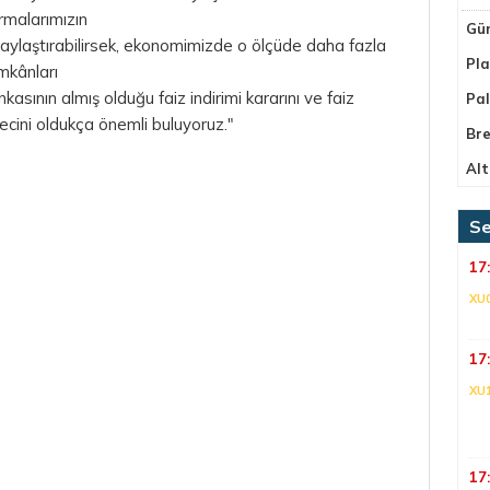
irmalarımızın
Gü
laylaştırabilirsek, ekonomimizde o ölçüde daha fazla
Pla
mkânları
sının almış olduğu faiz indirimi kararını ve faiz
Pa
ecini oldukça önemli buluyoruz."
Bre
Alt
Se
17
XU
17
XU
17