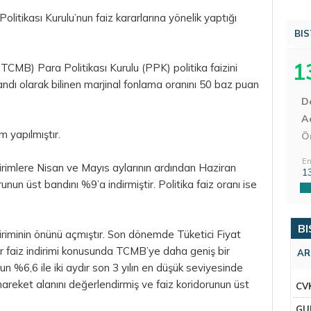
Politikası Kurulu’nun faiz kararlarına yönelik yaptığı
BIS
1
CMB) Para Politikası Kurulu (PPK) politika faizini
ndı olarak bilinen marjinal fonlama oranını 50 baz puan
D
Aç
 yapılmıştır.
Ö
En
rimlere Nisan ve Mayıs aylarının ardından Haziran
1
un üst bandını %9’a indirmiştir. Politika faiz oranı ise
BI
iriminin önünü açmıştır. Son dönemde Tüketici Fiyat
 faiz indirimi konusunda TCMB’ye daha geniş bir
AR
n %6,6 ile iki aydır son 3 yılın en düşük seviyesinde
eket alanını değerlendirmiş ve faiz koridorunun üst
CV
GU