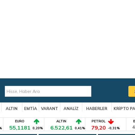
ALTIN
EMTİA
VARANT
ANALİZ
HABERLER
KRİPTO P
EURO
ALTIN
PETROL
55,1181
6.522,61
79,20
4
%
0,20%
0,41%
-0,31%