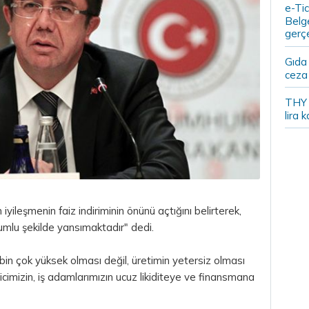
e-Tic
Belge
gerçe
Gıda
ceza 
THY y
lira k
ileşmenin faiz indiriminin önünü açtığını belirterek,
lumlu şekilde yansımaktadır" dedi.
in çok yüksek olması değil, üretimin yetersiz olması
imizin, iş adamlarımızın ucuz likiditeye ve finansmana