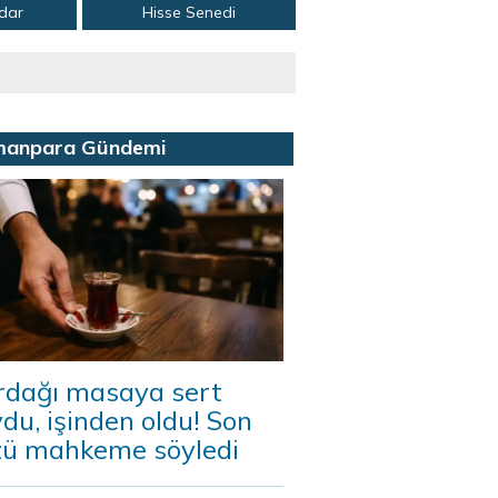
adar
Hisse Senedi
manpara Gündemi
rdağı masaya sert
du, işinden oldu! Son
zü mahkeme söyledi