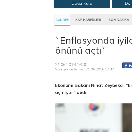
Döviz Kuru
Dol
GÜNDEM
KAP HABERLERİ
SON DAKİKA
`Enflasyonda iyil
önünü açtı`
21.06.2016 16:00
Son güncelleme : 21.06.2016 17:37
Ekonomi Bakanı Nihat Zeybekci, "En
açmıştır" dedi.