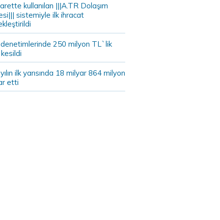
arette kullanılan |||A.TR Dolaşım
si||| sistemiyle ilk ihracat
kleştirildi
 denetimlerinde 250 milyon TL`lik
kesildi
ılın ilk yarısında 18 milyar 864 milyon
ar etti