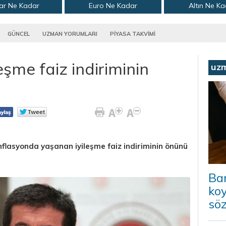
ar Ne Kadar
Euro Ne Kadar
Altın Ne K
GÜNCEL
UZMAN YORUMLARI
PİYASA TAKVİMİ
eşme faiz indiriminin
uz
flasyonda yaşanan iyileşme faiz indiriminin önünü
Ba
koy
sö