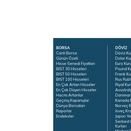
BORSA
DÖVİZ
Canlı Borsa
Döviz Ku
Günün Özeti
Dolar Ku
Hisse Senedi Fiyatları
Euro Kur
BIST 30 Hisseleri
Pound K
BIST 50 Hisseleri
Frank Ku
BIST 100 Hisseleri
Rus Rubl
En Çok Artan Hisseler
Riyal Kur
En Çok Düşen Hisseler
Avustral
Hacmi Artanlar
Danimar
Geçmiş Kapanışlar
Kanada D
Dünya Borsaları
Norveç K
Raporlar
İsveç Kr
Endeksler
Japon Ye
Serbest 
Kurları
Merkez 