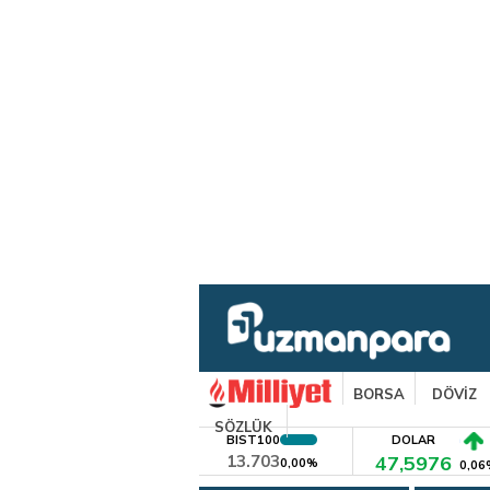
BORSA
DÖVİZ
SÖZLÜK
BIST100
DOLAR
13.703
47,5976
0,00%
0,06