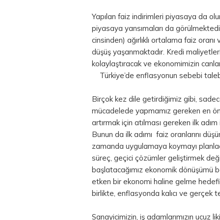
Yapılan faiz indirimleri piyasaya da olu
piyasaya yansımaları da görülmektedir. 
cinsinden) ağırlıklı ortalama faiz oranı 
düşüş yaşanmaktadır. Kredi maliyetleri
kolaylaştıracak ve ekonomimizin canla
Türkiye’de enflasyonun sebebi talebin
Birçok kez dile getirdiğimiz gibi, sad
mücadelede yapmamız gereken en öneml
artırmak için atılması gereken ilk adım
Bunun da ilk adımı faiz oranlarını düşü
zamanda uygulamaya koymayı planladığ
süreç, geçici çözümler geliştirmek değil
başlatacağımız ekonomik dönüşümü belir
etken bir ekonomi haline gelme hedefi
birlikte, enflasyonda kalıcı ve gerçek 
Sanayicimizin, iş adamlarımızın ucuz li