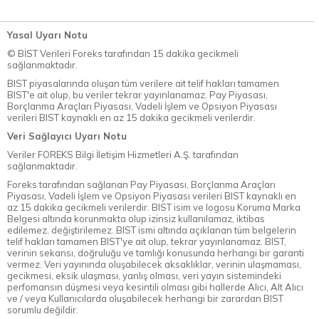
Yasal Uyarı Notu
© BİST Verileri Foreks tarafından 15 dakika gecikmeli
sağlanmaktadır.
BIST piyasalarında oluşan tüm verilere ait telif hakları tamamen
BIST'e ait olup, bu veriler tekrar yayınlanamaz. Pay Piyasası,
Borçlanma Araçları Piyasası, Vadeli İşlem ve Opsiyon Piyasası
verileri BIST kaynaklı en az 15 dakika gecikmeli verilerdir.
Veri Sağlayıcı Uyarı Notu
Veriler FOREKS Bilgi İletişim Hizmetleri A.Ş. tarafından
sağlanmaktadır.
Foreks tarafından sağlanan Pay Piyasası, Borçlanma Araçları
Piyasası, Vadeli İşlem ve Opsiyon Piyasası verileri BIST kaynaklı en
az 15 dakika gecikmeli verilerdir. BIST isim ve logosu Koruma Marka
Belgesi altında korunmakta olup izinsiz kullanılamaz, iktibas
edilemez, değiştirilemez. BIST ismi altında açıklanan tüm belgelerin
telif hakları tamamen BIST'ye ait olup, tekrar yayınlanamaz. BIST,
verinin sekansı, doğruluğu ve tamlığı konusunda herhangi bir garanti
vermez. Veri yayınında oluşabilecek aksaklıklar, verinin ulaşmaması,
gecikmesi, eksik ulaşması, yanlış olması, veri yayın sistemindeki
perfomansın düşmesi veya kesintili olması gibi hallerde Alıcı, Alt Alıcı
ve / veya Kullanıcılarda oluşabilecek herhangi bir zarardan BIST
sorumlu değildir.