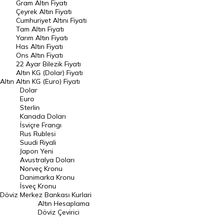
Gram Altın Fiyatı
Raporlar
Çeyrek Altın Fiyatı
Endeksler
Cumhuriyet Altını Fiyatı
Tam Altın Fiyatı
Yarım Altın Fiyatı
DÖVİZ
Has Altın Fiyatı
Ons Altın Fiyatı
Döviz Kuru
22 Ayar Bilezik Fiyatı
Dolar Kuru
Altın KG (Dolar) Fiyatı
Altın
Altın KG (Euro) Fiyatı
Euro Kuru
Dolar
Euro
Pound Kuru
Sterlin
Kanada Doları
Frank Kuru
İsviçre Frangı
Riyal Kuru
Rus Rublesi
Suudi Riyali
Avustralya Doları
Japon Yeni
Avustralya Doları
Danimarka Kronu Kuru
Norveç Kronu
Danimarka Kronu
Kanada Doları Kuru
İsveç Kronu
Döviz
Merkez Bankası Kurlari
Norveç Kronu Kuru
Altın Hesaplama
İsveç Kronu Kuru
Döviz Çevirici