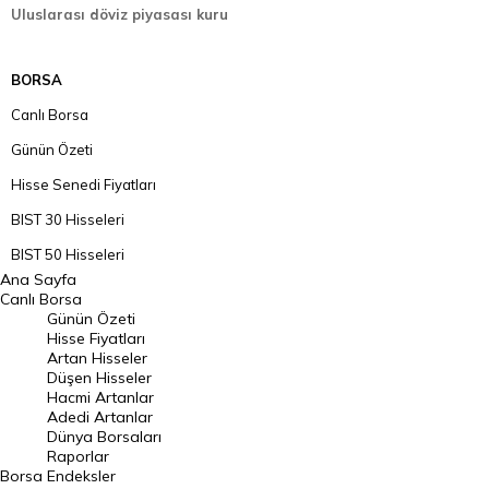
Uluslarası döviz piyasası kuru
BORSA
Canlı Borsa
Günün Özeti
Hisse Senedi Fiyatları
BIST 30 Hisseleri
BIST 50 Hisseleri
Ana Sayfa
BIST 100 Hisseleri
Canlı Borsa
Günün Özeti
En Çok Artan Hisseler
Hisse Fiyatları
Artan Hisseler
En Çok Düşen Hisseler
Düşen Hisseler
Hacmi Artanlar
Hacmi Artanlar
Adedi Artanlar
Geçmiş Kapanışlar
Dünya Borsaları
Raporlar
Dünya Borsaları
Borsa
Endeksler