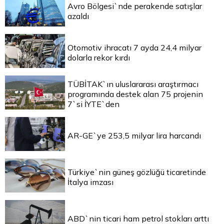
Avro Bölgesi`nde perakende satışlar
azaldı
Otomotiv ihracatı 7 ayda 24,4 milyar
dolarla rekor kırdı
TÜBİTAK`ın uluslararası araştırmacı
programında destek alan 75 projenin
7`si İYTE`den
AR-GE`ye 253,5 milyar lira harcandı
Türkiye`nin güneş gözlüğü ticaretinde
İtalya imzası
ABD`nin ticari ham petrol stokları arttı