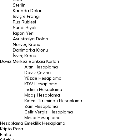
Pound Kuru
Sterlin
Kanada Doları
Frank Kuru
İsviçre Frangı
Riyal Kuru
Rus Rublesi
Suudi Riyali
Avustralya Doları
Japon Yeni
Avustralya Doları
Danimarka Kronu Kuru
Norveç Kronu
Danimarka Kronu
Kanada Doları Kuru
İsveç Kronu
Döviz
Merkez Bankası Kurlari
Norveç Kronu Kuru
Altın Hesaplama
İsveç Kronu Kuru
Döviz Çevirici
Yüzde Hesaplama
Japon Yeni Kuru
KDV Hesaplama
İndirim Hesaplama
Serbest Piyasa Döviz Kurları
Maaş Hesaplama
Kıdem Tazminatı Hesaplama
Merkez Bankası Döviz Kurları
Zam Hesaplama
Gelir Vergisi Hesaplama
ALTIN
Mesai Hesaplama
Hesaplama
Emeklilik Hesaplama
Altın Fiyatları
Kripto Para
Emtia
Gram Altın Fiyatı