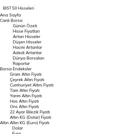
BIST 50 Hisseleri
Ana Sayfa
BIST 100 Hisseleri
Canlı Borsa
Günün Özeti
En Çok Artan Hisseler
Hisse Fiyatları
Artan Hisseler
En Çok Düşen Hisseler
Düşen Hisseler
Hacmi Artanlar
Hacmi Artanlar
Adedi Artanlar
Geçmiş Kapanışlar
Dünya Borsaları
Raporlar
Dünya Borsaları
Borsa
Endeksler
Gram Altın Fiyatı
Raporlar
Çeyrek Altın Fiyatı
Endeksler
Cumhuriyet Altını Fiyatı
Tam Altın Fiyatı
Yarım Altın Fiyatı
DÖVİZ
Has Altın Fiyatı
Ons Altın Fiyatı
Döviz Kuru
22 Ayar Bilezik Fiyatı
Dolar Kuru
Altın KG (Dolar) Fiyatı
Altın
Altın KG (Euro) Fiyatı
Euro Kuru
Dolar
Euro