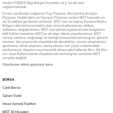
Veriler FOREKS Bilgi İletişim Hizmetleri A.Ş. tarafından
sağlanmaktadır.
Foreks tarafından sağlanan Pay Piyasası, Borçlanma Araçları
Piyasası, Vadeli İşlem ve Opsiyon Piyasası verileri BIST kaynaklı en
az 15 dakika gecikmeli verilerdir. BIST isim ve logosu Koruma Marka
Belgesi altında korunmakta olup izinsiz kullanılamaz, iktibas
edilemez, değiştirilemez. BIST ismi altında açıklanan tüm belgelerin
telif hakları tamamen BIST'ye ait olup, tekrar yayınlanamaz. BIST,
verinin sekansı, doğruluğu ve tamlığı konusunda herhangi bir garanti
vermez. Veri yayınında oluşabilecek aksaklıklar, verinin ulaşmaması,
gecikmesi, eksik ulaşması, yanlış olması, veri yayın sistemindeki
perfomansın düşmesi veya kesintili olması gibi hallerde Alıcı, Alt Alıcı
ve / veya Kullanıcılarda oluşabilecek herhangi bir zarardan BIST
sorumlu değildir.
Uluslarası döviz piyasası kuru
BORSA
Canlı Borsa
Günün Özeti
Hisse Senedi Fiyatları
BIST 30 Hisseleri