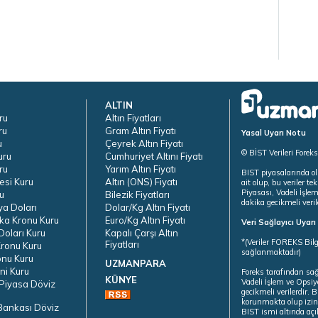
ALTIN
ru
Altın Fiyatları
ru
Gram Altın Fiyatı
Yasal Uyarı Notu
u
Çeyrek Altın Fiyatı
© BİST Verileri Forek
uru
Cumhuriyet Altını Fiyatı
ru
Yarım Altın Fiyatı
BIST piyasalarında ol
esi Kuru
Altın (ONS) Fiyatı
ait olup, bu veriler 
Piyasası, Vadeli İşle
u
Bilezik Fiyatları
dakika gecikmeli veril
ya Doları
Dolar/Kg Altın Fiyatı
ka Kronu Kuru
Euro/Kg Altın Fiyatı
Veri Sağlayıcı Uyar
oları Kuru
Kapalı Çarşı Altın
*(Veriler FOREKS Bilg
Fiyatları
ronu Kuru
sağlanmaktadır)
onu Kuru
UZMANPARA
ni Kuru
Foreks tarafından sa
KÜNYE
Vadeli İşlem ve Opsiy
Piyasa Döviz
gecikmeli verilerdir.
korunmakta olup izins
Bankası Döviz
BIST ismi altında açı