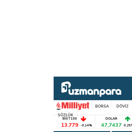
BORSA
DÖVİZ
SÖZLÜK
BIST100
DOLAR
13.779
47,7437
-0,14%
0,25