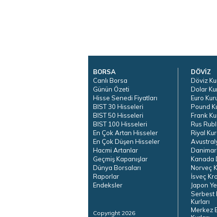
BORSA
DÖVİZ
Canlı Borsa
Döviz Ku
Günün Özeti
Dolar Ku
Hisse Senedi Fiyatları
Euro Kur
BIST 30 Hisseleri
Pound K
BIST 50 Hisseleri
Frank Ku
BIST 100 Hisseleri
Rus Rubl
En Çok Artan Hisseler
Riyal Kur
En Çok Düşen Hisseler
Avustral
Hacmi Artanlar
Danimar
Geçmiş Kapanışlar
Kanada D
Dünya Borsaları
Norveç K
Raporlar
İsveç Kr
Endeksler
Japon Ye
Serbest 
Kurları
Merkez 
Copyright 2026