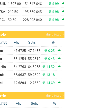
SHL
1.707,00
151.347.646
% 9,99
FSA
210,50
195.380.645
% 9,98
RCL
50,70
228.008.040
% 9,98
viz
daha fazla
17:58
Alış
Satış
%
lar
47,6785
47,7437
% 0,25
ro
55,1254
55,2510
% 0,43
rlin
64,2763
64,5985
% 14,52
ank
58,9637
59,2592
% 13,18
al
12,6894
12,7530
% 14,69
tia
daha fazla
17:58
Alış
Satış
%