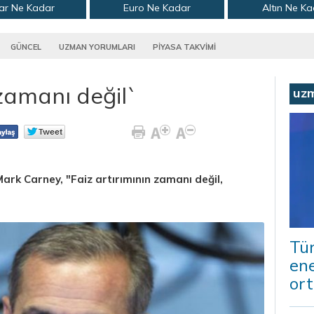
ar Ne Kadar
Euro Ne Kadar
Altın Ne K
GÜNCEL
UZMAN YORUMLARI
PİYASA TAKVİMİ
 zamanı değil`
uz
ark Carney, "Faiz artırımının zamanı değil,
Tür
ene
ort