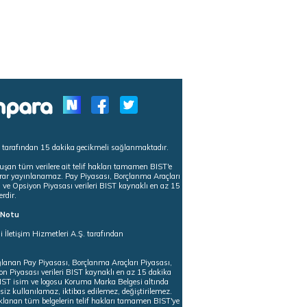
s tarafından 15 dakika gecikmeli sağlanmaktadır.
uşan tüm verilere ait telif hakları tamamen BIST'e
tekrar yayınlanamaz. Pay Piyasası, Borçlanma Araçları
m ve Opsiyon Piyasası verileri BIST kaynaklı en az 15
erdir.
ı Notu
i İletişim Hizmetleri A.Ş. tarafından
ğlanan Pay Piyasası, Borçlanma Araçları Piyasası,
on Piyasası verileri BIST kaynaklı en az 15 dakika
 BIST isim ve logosu Koruma Marka Belgesi altında
iz kullanılamaz, iktibas edilemez, değiştirilemez.
klanan tüm belgelerin telif hakları tamamen BIST'ye