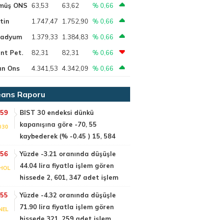
müş ONS
63,53
63,62
% 0,66
tin
1.747,47
1.752,90
% 0,66
ladyum
1.379,33
1.384,83
% 0,66
nt Pet.
82,31
82,31
% 0,66
ın Ons
4.341,53
4.342,09
% 0,66
ans Raporu
:59
BIST 30 endeksi dünkü
kapanışına göre -70, 55
030
kaybederek (% -0.45 ) 15, 584
:56
Yüzde -3.21 oranında düşüşle
44.04 lira fiyatla işlem gören
HOL
hissede 2, 601, 347 adet işlem
:55
Yüzde -4.32 oranında düşüşle
71.90 lira fiyatla işlem gören
NEL
hissede 321, 259 adet işlem