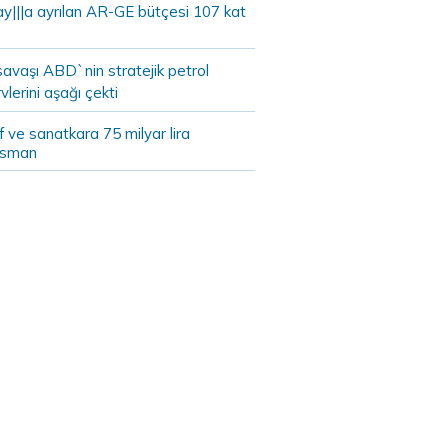
ay|||a ayrılan AR-GE bütçesi 107 kat
savaşı ABD`nin stratejik petrol
vlerini aşağı çekti
 ve sanatkara 75 milyar lira
nsman