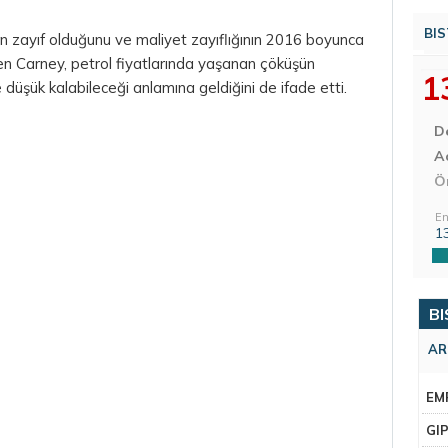
BIS
n zayıf olduğunu ve maliyet zayıflığının 2016 boyunca
en Carney, petrol fiyatlarında yaşanan çöküşün
1
düşük kalabileceği anlamına geldiğini de ifade etti.
D
Aç
Ö
En
1
BI
AR
EM
GI