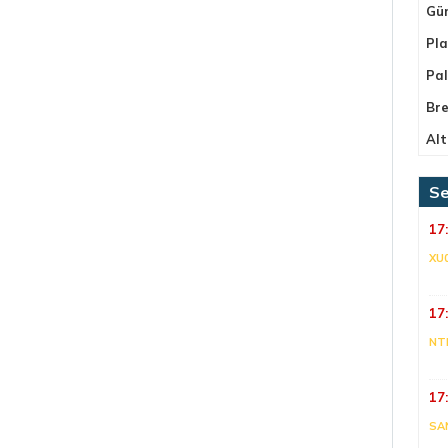
Gü
Pla
Pa
Bre
Alt
Se
17
XU
17
NT
17
SA