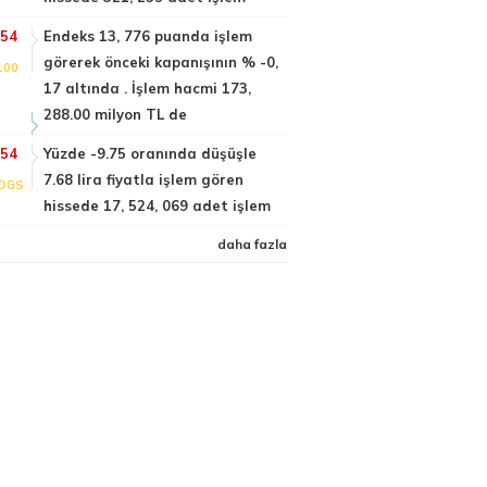
:54
Endeks 13, 776 puanda işlem
görerek önceki kapanışının % -0,
100
17 altında . İşlem hacmi 173,
288.00 milyon TL de
:54
Yüzde -9.75 oranında düşüşle
7.68 lira fiyatla işlem gören
DGS
hissede 17, 524, 069 adet işlem
daha fazla