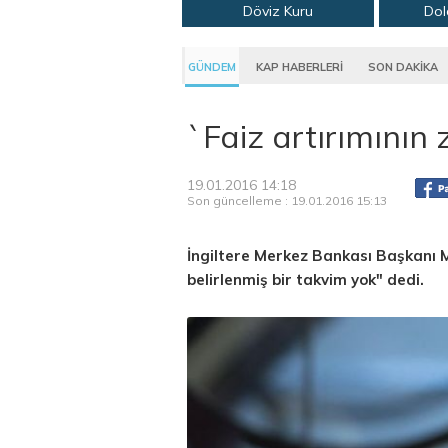
Döviz Kuru
Dol
GÜNDEM
KAP HABERLERİ
SON DAKİKA
`Faiz artırımının
19.01.2016 14:18
Son güncelleme : 19.01.2016 15:13
İngiltere Merkez Bankası Başkanı M
belirlenmiş bir takvim yok" dedi.