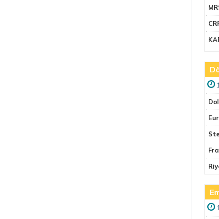
MR
CR
KA
Dö
Do
Eu
Ste
Fr
Riy
Em