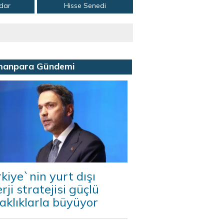
adar
Hisse Senedi
manpara Gündemi
kiye`nin yurt dışı
rji stratejisi güçlü
aklıklarla büyüyor