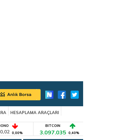
ARA
HESAPLAMA ARAÇLARI
BONO
BITCOIN
0,02
3.097.035
0,00%
0,40%