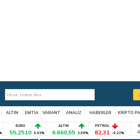
ALTIN
EMTİA
VARANT
ANALİZ
HABERLER
KRİPTO P
EURO
ALTIN
PETROL
55,2510
6.660,55
82,31
4
%
0,43%
2,59%
-0,22%