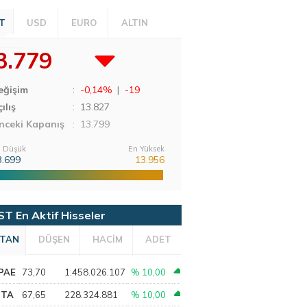
T
USD
EURO
ALTIN
3.779
eğişim
:
-0,14%
|
-19
ılış
:
13.827
nceki Kapanış
: 13.799
 Düşük
En Yüksek
3.699
13.956
ST En Aktif Hisseler
TAN
DÜŞEN
HACİM
ADET
PAE
73,70
1.458.026.107
% 10,00
PTA
67,65
228.324.881
% 10,00