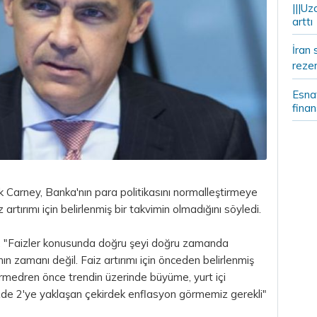
|||Uz
arttı
İran 
rezer
Esnaf
fina
k
Carney, Banka'nın
para
politikasını normalleştirmeye
artırımı için belirlenmiş bir takvimin olmadığını söyledi.
, "Faizler konusunda doğru şeyi doğru zamanda
ın zamanı değil. Faiz artırımı için önceden belirlenmiş
vermedren önce trendin üzerinde büyüme, yurt içi
zde 2'ye yaklaşan çekirdek enflasyon görmemiz gerekli"