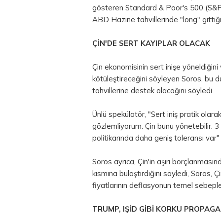
gösteren Standard & Poor's 500 (S&P 5
ABD Hazine tahvillerinde "long" gittiği
ÇİN'DE SERT KAYIPLAR OLACAK
Çin ekonomisinin sert inişe yöneldiğini
kötüleştireceğini söyleyen Soros, bu 
tahvillerine destek olacağını söyledi.
Ünlü spekülatör, "Sert iniş pratik ola
gözlemliyorum. Çin bunu yönetebilir. 3 tr
politikarında daha geniş toleransı var"
Soros ayrıca, Çin'in aşırı borçlanması
kısmına bulaştırdığını söyledi, Soros
fiyatlarının deflasyonun temel sebepler
TRUMP, IŞİD GİBİ KORKU PROPAG