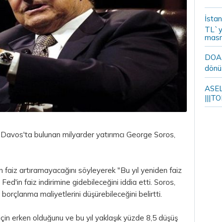
İstan
TL`y
masr
DOA m
dönü
ASELS
|||TO
vos'ta bulunan milyarder yatırımcı George Soros,
 faiz artıramayacağını söyleyerek "Bu yıl yeniden faiz
 Fed'in faiz indirimine gidebileceğini iddia etti. Soros,
 borçlanma maliyetlerini düşürebileceğini belirtti.
çin erken olduğunu ve bu yıl yaklaşık yüzde 8,5 düşüş