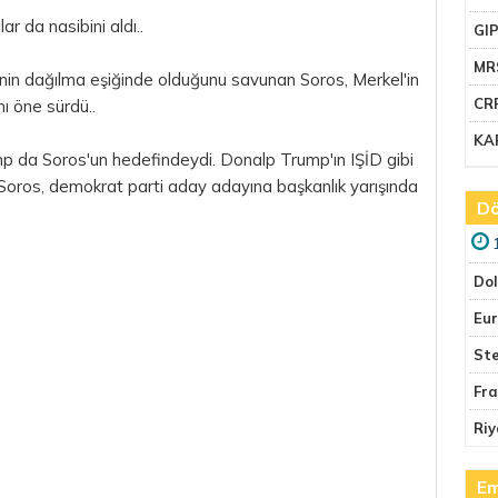
lar da nasibini aldı..
GI
MR
i'nin dağılma eşiğinde olduğunu savunan Soros, Merkel'in
CR
nı öne sürdü..
KA
da Soros'un hedefindeydi. Donalp Trump'ın IŞİD gibi
 Soros, demokrat parti aday adayına başkanlık yarışında
Dö
Do
Eu
Ste
Fr
Riy
Em