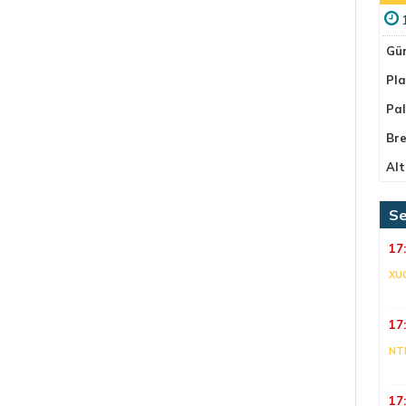
Gü
Pla
Pa
Bre
Alt
Se
17
XU
17
NT
17