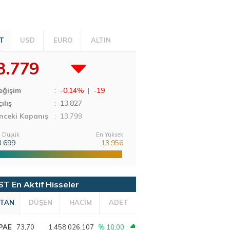
T
USD
EURO
ALTIN
3.779
eğişim
:
-0,14%
|
-19
ılış
:
13.827
nceki Kapanış
: 13.799
 Düşük
En Yüksek
3.699
13.956
ST En Aktif Hisseler
TAN
DÜŞEN
HACİM
ADET
PAE
73,70
1.458.026.107
% 10,00