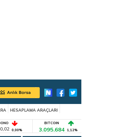
ARA
HESAPLAMA ARAÇLARI
BONO
BITCOIN
0,02
3.095.684
0,00%
1,12%