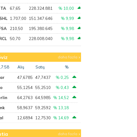
PTA
67,65
228.324.881
% 10,00
SHL
1.707,00
151.347.646
% 9,99
FSA
210,50
195.380.645
% 9,98
RCL
50,70
228.008.040
% 9,98
viz
daha fazla
17:58
Alış
Satış
%
lar
47,6785
47,7437
% 0,25
ro
55,1254
55,2510
% 0,43
rlin
64,2763
64,5985
% 14,52
ank
58,9637
59,2592
% 13,18
al
12,6894
12,7530
% 14,69
tia
daha fazla