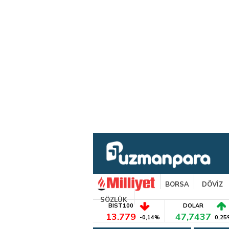
BORSA
DÖVİZ
SÖZLÜK
BIST100
DOLAR
13.779
47,7437
-0,14%
0,25