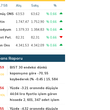
17:58
Alış
Satış
%
müş ONS
63,53
63,62
% 0,66
tin
1.747,47
1.752,90
% 0,66
ladyum
1.379,33
1.384,83
% 0,66
nt Pet.
82,31
82,31
% 0,66
ın Ons
4.341,53
4.342,09
% 0,66
ans Raporu
:59
BIST 30 endeksi dünkü
kapanışına göre -70, 55
030
kaybederek (% -0.45 ) 15, 584
:56
Yüzde -3.21 oranında düşüşle
44.04 lira fiyatla işlem gören
HOL
hissede 2, 601, 347 adet işlem
:55
Yüzde -4.32 oranında düşüşle