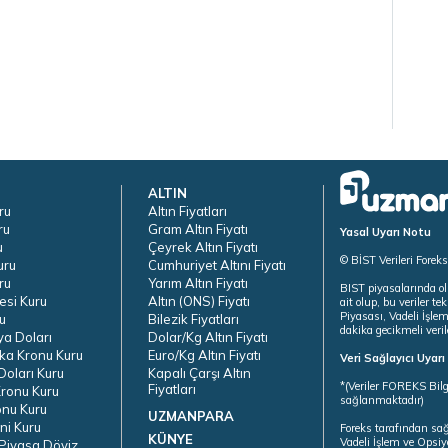
ALTIN
ru
Altın Fiyatları
ru
Gram Altın Fiyatı
Yasal Uyarı Notu
u
Çeyrek Altın Fiyatı
© BİST Verileri Forek
uru
Cumhuriyet Altını Fiyatı
ru
Yarım Altın Fiyatı
BIST piyasalarında ol
esi Kuru
Altın (ONS) Fiyatı
ait olup, bu veriler 
Piyasası, Vadeli İşle
u
Bilezik Fiyatları
dakika gecikmeli veril
ya Doları
Dolar/Kg Altın Fiyatı
ka Kronu Kuru
Euro/Kg Altın Fiyatı
Veri Sağlayıcı Uyar
oları Kuru
Kapalı Çarşı Altın
*(Veriler FOREKS Bilg
Fiyatları
ronu Kuru
sağlanmaktadır)
onu Kuru
UZMANPARA
ni Kuru
Foreks tarafından sa
KÜNYE
Vadeli İşlem ve Opsiy
Piyasa Döviz