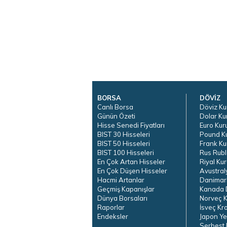
BORSA
DÖVİZ
Canlı Borsa
Döviz Ku
Günün Özeti
Dolar Ku
Hisse Senedi Fiyatları
Euro Kur
BIST 30 Hisseleri
Pound K
BIST 50 Hisseleri
Frank Ku
BIST 100 Hisseleri
Rus Rubl
En Çok Artan Hisseler
Riyal Kur
En Çok Düşen Hisseler
Avustral
Hacmi Artanlar
Danimar
Geçmiş Kapanışlar
Kanada D
Dünya Borsaları
Norveç K
Raporlar
İsveç Kr
Endeksler
Japon Ye
Serbest 