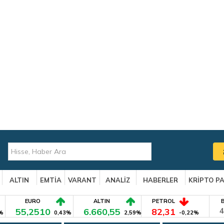
ALTIN
EMTİA
VARANT
ANALİZ
HABERLER
KRİPTO P
EURO
ALTIN
PETROL
55,2510
6.660,55
82,31
4
%
0,43%
2,59%
-0,22%