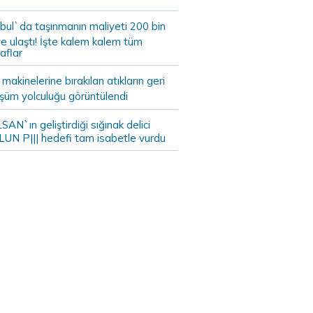
bul`da taşınmanın maliyeti 200 bin
e ulaştı! İşte kalem kalem tüm
aflar
akinelerine bırakılan atıkların geri
şüm yolculuğu görüntülendi
AN`ın geliştirdiği sığınak delici
LUN P||| hedefi tam isabetle vurdu