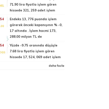
71.90 lira fiyatla işlem gören
NEL
hissede 321, 259 adet işlem
:54
Endeks 13, 776 puanda işlem
görerek önceki kapanışının % -0,
100
17 altında . İşlem hacmi 173,
288.00 milyon TL de
:54
Yüzde -9.75 oranında düşüşle
7.68 lira fiyatla işlem gören
DGS
hissede 17, 524, 069 adet işlem
daha fazla