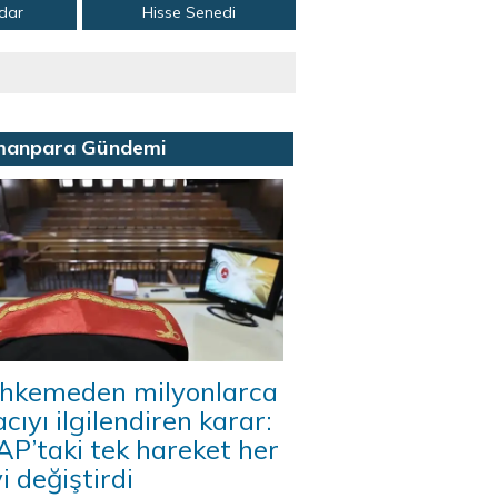
adar
Hisse Senedi
manpara Gündemi
hkemeden milyonlarca
acıyı ilgilendiren karar:
P’taki tek hareket her
i değiştirdi