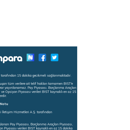
s tarafından 15 dakika gecikmeli sağlanmaktadır.
uşan tüm verilere ait telif hakları tamamen BIST'e
tekrar yayınlanamaz. Pay Piyasası, Borçlanma Araçları
m ve Opsiyon Piyasası verileri BIST kaynaklı en az 15
erdir.
ı Notu
i İletişim Hizmetleri A.Ş. tarafından
ğlanan Pay Piyasası, Borçlanma Araçları Piyasası,
on Piyasası verileri BIST kaynaklı en az 15 dakika