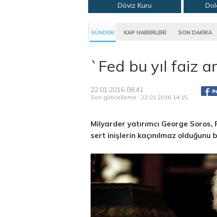
Döviz Kuru
Dol
GÜNDEM
KAP HABERLERİ
SON DAKİKA
`Fed bu yıl faiz 
22.01.2016 08:41
Son güncelleme : 22.01.2016 14:15
Milyarder yatırımcı George Soros, F
sert inişlerin kaçınılmaz olduğunu be