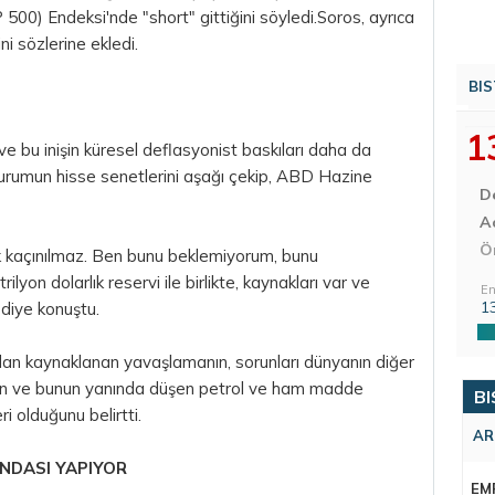
00) Endeksi'nde "short" gittiğini söyledi.Soros, ayrıca
ni sözlerine ekledi.
BIS
1
 ve bu inişin küresel deflasyonist baskıları daha da
durumun hisse senetlerini aşağı çekip, ABD Hazine
D
Aç
Ö
rak kaçınılmaz. Ben bunu beklemiyorum, bunu
ilyon dolarlık reservi ile birlikte, kaynakları var ve
En
1
 diye konuştu.
ndan kaynaklanan yavaşlamanın, sorunları dünyanın diğer
, Çin ve bunun yanında düşen petrol ve ham madde
BI
i olduğunu belirtti.
AR
ANDASI YAPIYOR
EM