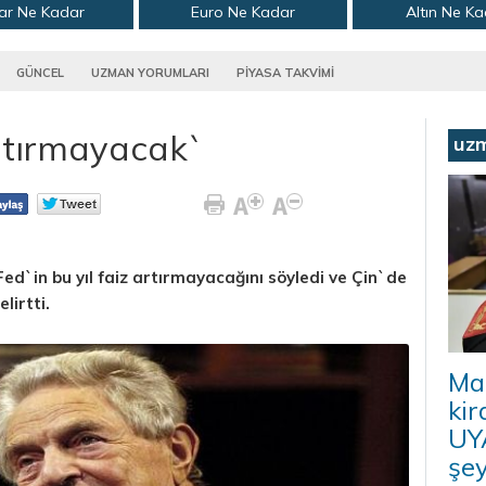
ar Ne Kadar
Euro Ne Kadar
Altın Ne K
GÜNCEL
UZMAN YORUMLARI
PİYASA TAKVİMİ
artırmayacak`
uz
ed`in bu yıl faiz artırmayacağını söyledi ve Çin`de
lirtti.
Ma
kir
UYA
şey