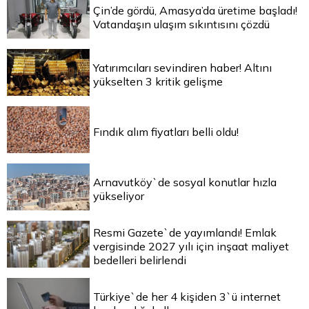
Çin’de gördü, Amasya’da üretime başladı!
Vatandaşın ulaşım sıkıntısını çözdü
Yatırımcıları sevindiren haber! Altını
yükselten 3 kritik gelişme
Fındık alım fiyatları belli oldu!
Arnavutköy`de sosyal konutlar hızla
yükseliyor
Resmi Gazete`de yayımlandı! Emlak
vergisinde 2027 yılı için inşaat maliyet
bedelleri belirlendi
Türkiye`de her 4 kişiden 3`ü internet