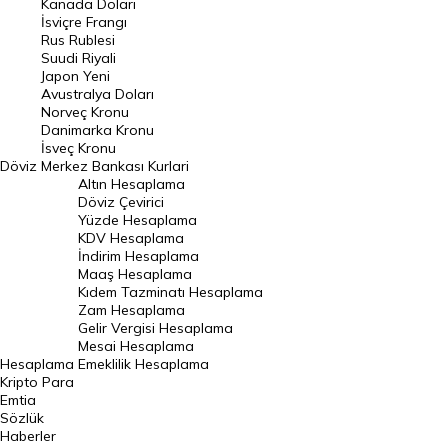
Kanada Doları
Frank Kuru
İsviçre Frangı
Riyal Kuru
Rus Rublesi
Suudi Riyali
Avustralya Doları
Japon Yeni
Avustralya Doları
Danimarka Kronu Kuru
Norveç Kronu
Danimarka Kronu
Kanada Doları Kuru
İsveç Kronu
Döviz
Merkez Bankası Kurlari
Norveç Kronu Kuru
Altın Hesaplama
İsveç Kronu Kuru
Döviz Çevirici
Yüzde Hesaplama
Japon Yeni Kuru
KDV Hesaplama
İndirim Hesaplama
Serbest Piyasa Döviz Kurları
Maaş Hesaplama
Kıdem Tazminatı Hesaplama
Merkez Bankası Döviz Kurları
Zam Hesaplama
Gelir Vergisi Hesaplama
ALTIN
Mesai Hesaplama
Hesaplama
Emeklilik Hesaplama
Altın Fiyatları
Kripto Para
Emtia
Gram Altın Fiyatı
Sözlük
Çeyrek Altın Fiyatı
Haberler