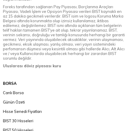
Foreks tarafından sağlanan Pay Piyasası, Borçlanma Araçları
Piyasası, Vadeli İşlem ve Opsiyon Piyasası verileri BIST kaynaklı en
az 15 dakika gecikmeli verilerdir. BIST isim ve logosu Koruma Marka
Belgesi altında korunmakta olup izinsiz kullanılamaz, iktibas
edilemez, değiştirilemez. BIST ismi altında açıklanan tüm belgelerin
telif hakları tamamen BIST'ye ait olup, tekrar yayınlanamaz. BIST,
verinin sekansı, doğruluğu ve tamlığı konusunda herhangi bir garanti
vermez. Veri yayınında oluşabilecek aksaklıklar, verinin ulaşmaması,
gecikmesi, eksik ulaşması, yanlış olması, veri yayın sistemindeki
perfomansın düşmesi veya kesintili olması gibi hallerde Alıcı, Alt Alıcı
ve / veya Kullanıcılarda oluşabilecek herhangi bir zarardan BIST
sorumlu değildir.
Uluslarası döviz piyasası kuru
BORSA
Canlı Borsa
Günün Özeti
Hisse Senedi Fiyatları
BIST 30 Hisseleri
BIST 50 Hisseleri