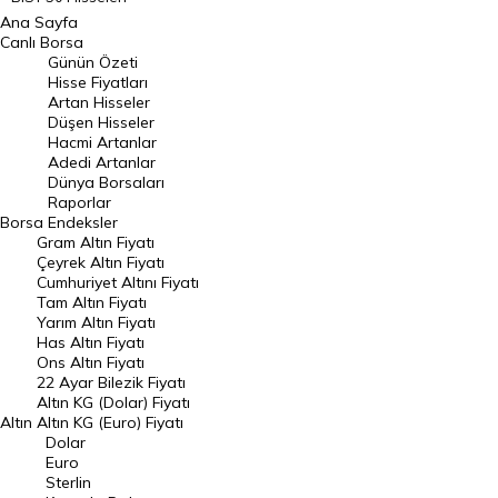
Ana Sayfa
BIST 100 Hisseleri
Canlı Borsa
Günün Özeti
En Çok Artan Hisseler
Hisse Fiyatları
Artan Hisseler
En Çok Düşen Hisseler
Düşen Hisseler
Hacmi Artanlar
Hacmi Artanlar
Adedi Artanlar
Geçmiş Kapanışlar
Dünya Borsaları
Raporlar
Dünya Borsaları
Borsa
Endeksler
Gram Altın Fiyatı
Raporlar
Çeyrek Altın Fiyatı
Endeksler
Cumhuriyet Altını Fiyatı
Tam Altın Fiyatı
Yarım Altın Fiyatı
DÖVİZ
Has Altın Fiyatı
Ons Altın Fiyatı
Döviz Kuru
22 Ayar Bilezik Fiyatı
Dolar Kuru
Altın KG (Dolar) Fiyatı
Altın
Altın KG (Euro) Fiyatı
Euro Kuru
Dolar
Euro
Pound Kuru
Sterlin