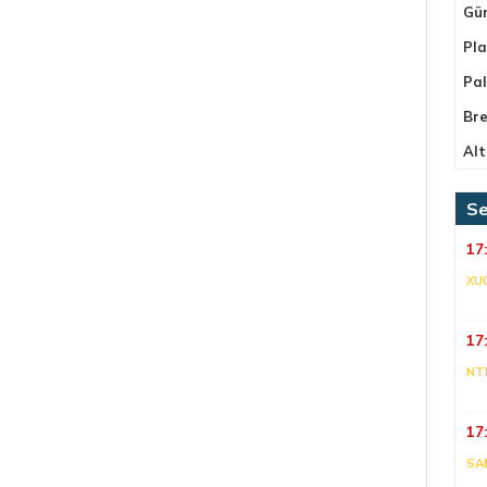
Gü
Pla
Pa
Bre
Alt
Se
17
XU
17
NT
17
SA