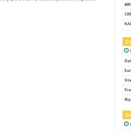
MR
CR
KA
Dö
Do
Eu
Ste
Fr
Riy
Em