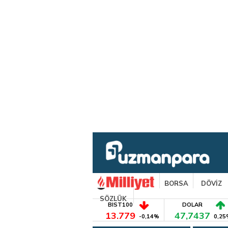
BORSA
DÖVİZ
SÖZLÜK
BIST100
DOLAR
13.779
47,7437
-0,14%
0,25