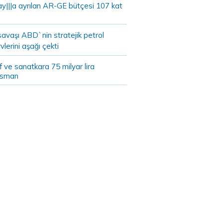
ay|||a ayrılan AR-GE bütçesi 107 kat
savaşı ABD`nin stratejik petrol
vlerini aşağı çekti
 ve sanatkara 75 milyar lira
nsman