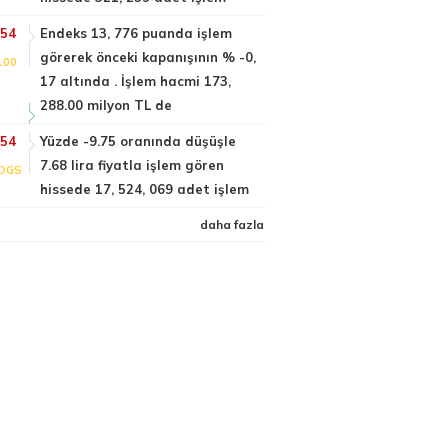
:54
Endeks 13, 776 puanda işlem
görerek önceki kapanışının % -0,
100
17 altında . İşlem hacmi 173,
288.00 milyon TL de
:54
Yüzde -9.75 oranında düşüşle
7.68 lira fiyatla işlem gören
DGS
hissede 17, 524, 069 adet işlem
daha fazla