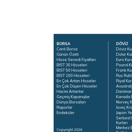
BORSA
DÖVİZ
Canlı Borsa
Döviz Ku
Günün Özeti
Dolar Ku
Hisse Senedi Fiyatları
Euro Kur
BIST 30 Hisseleri
Pound K
BIST 50 Hisseleri
Frank Ku
BIST 100 Hisseleri
Rus Rubl
En Çok Artan Hisseler
Riyal Kur
En Çok Düşen Hisseler
Avustral
Hacmi Artanlar
Danimar
Geçmiş Kapanışlar
Kanada D
Dünya Borsaları
Norveç K
Raporlar
İsveç Kr
Endeksler
Japon Ye
Serbest 
Kurları
Merkez 
Copyright 2026