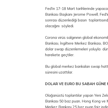
Fed'in 17-18 Mart tarihlerinde yapacağ
Bankası Başkanı Jerome Powell, Fed'in 
sonrası düzenlediği basın toplantısınd
olacağını söyledi.
Corona virüs salgınının global ekonomi
Bankası, İngiltere Merkez Bankası, B
dolar swap düzenlemeleri yoluyla dünya
harekete geçtiler.
Bu global merkez bankaları swap hattı k
süresini uzattılar.
DOLAR VE EURO BU SABAH GÜNE 
Olağanüstü toplantılar yapan Yeni Z
Bankası 50 baz puan, Hong Kong ve 
Merkez Bankası 25 baz puan faiz indir