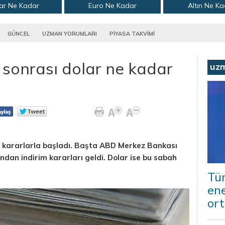
ar Ne Kadar
Euro Ne Kadar
Altın Ne K
GÜNCEL
UZMAN YORUMLARI
PİYASA TAKVİMİ
ı sonrası dolar ne kadar
uz
ü kararlarla başladı. Başta ABD Merkez Bankası
dan indirim kararları geldi. Dolar ise bu sabah
Tür
ene
ort