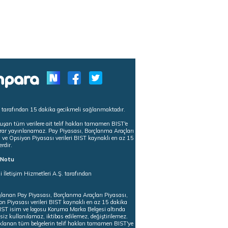
s tarafından 15 dakika gecikmeli sağlanmaktadır.
uşan tüm verilere ait telif hakları tamamen BIST'e
tekrar yayınlanamaz. Pay Piyasası, Borçlanma Araçları
m ve Opsiyon Piyasası verileri BIST kaynaklı en az 15
erdir.
ı Notu
i İletişim Hizmetleri A.Ş. tarafından
ğlanan Pay Piyasası, Borçlanma Araçları Piyasası,
on Piyasası verileri BIST kaynaklı en az 15 dakika
 BIST isim ve logosu Koruma Marka Belgesi altında
iz kullanılamaz, iktibas edilemez, değiştirilemez.
klanan tüm belgelerin telif hakları tamamen BIST'ye