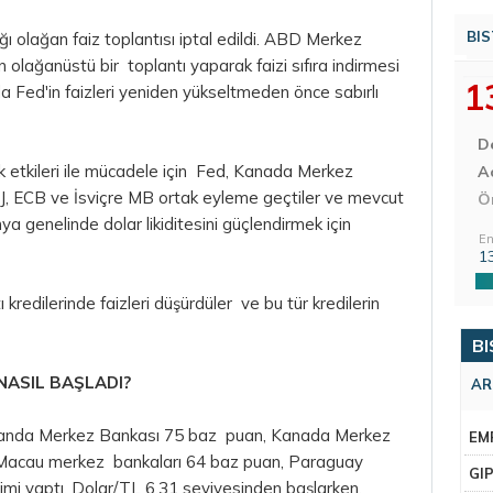
BIS
ı olağan faiz toplantısı iptal edildi. ABD Merkez
olağanüstü bir toplantı yaparak faizi sıfıra indirmesi
1
a Fed'in faizleri yeniden yükseltmeden önce sabırlı
D
k etkileri ile mücadele için Fed, Kanada Merkez
Aç
OJ, ECB ve İsviçre MB ortak eyleme geçtiler ve mevcut
Ö
 genelinde dolar likiditesini güçlendirmek için
En
1
redilerinde faizleri düşürdüler ve bu tür kredilerin
BI
NASIL BAŞLADI?
AR
elanda Merkez Bankası 75 baz puan, Kanada Merkez
EM
Macau merkez bankaları 64 baz puan, Paraguay
GI
imi yaptı. Dolar/TL 6,31 seviyesinden başlarken,