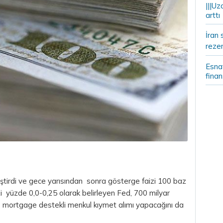
|||Uz
arttı
İran 
rezer
Esnaf
fina
eştirdi ve gece yarısından sonra gösterge faizi 100 baz
zi yüzde 0,0-0,25 olarak belirleyen Fed, 700 milyar
 mortgage destekli menkul kıymet alımı yapacağını da