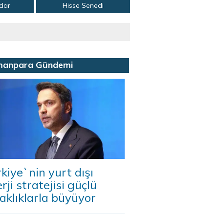
adar
Hisse Senedi
manpara Gündemi
kiye`nin yurt dışı
rji stratejisi güçlü
aklıklarla büyüyor