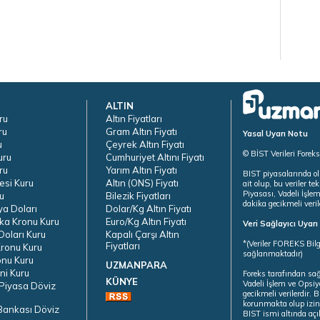
ALTIN
ru
Altın Fiyatları
ru
Gram Altın Fiyatı
Yasal Uyarı Notu
u
Çeyrek Altın Fiyatı
© BİST Verileri Forek
uru
Cumhuriyet Altını Fiyatı
ru
Yarım Altın Fiyatı
BIST piyasalarında ol
esi Kuru
Altın (ONS) Fiyatı
ait olup, bu veriler 
Piyasası, Vadeli İşle
u
Bilezik Fiyatları
dakika gecikmeli veril
ya Doları
Dolar/Kg Altın Fiyatı
ka Kronu Kuru
Euro/Kg Altın Fiyatı
Veri Sağlayıcı Uyar
oları Kuru
Kapalı Çarşı Altın
*(Veriler FOREKS Bilg
Fiyatları
ronu Kuru
sağlanmaktadır)
onu Kuru
UZMANPARA
ni Kuru
Foreks tarafından sa
KÜNYE
Vadeli İşlem ve Opsiy
Piyasa Döviz
gecikmeli verilerdir.
korunmakta olup izins
Bankası Döviz
BIST ismi altında açı