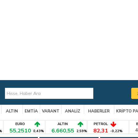
ALTIN
EMTİA
VARANT
ANALİZ
HABERLER
KRİPTO P
EURO
ALTIN
PETROL
55,2510
6.660,55
82,31
4
%
0,43%
2,59%
-0,22%