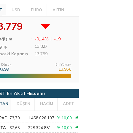
T
USD
EURO
ALTIN
3.779
eğişim
:
-0,14%
|
-19
ılış
:
13.827
nceki Kapanış
: 13.799
 Düşük
En Yüksek
3.699
13.956
ST En Aktif Hisseler
TAN
DÜŞEN
HACİM
ADET
PAE
73,70
1.458.026.107
% 10,00
PTA
67,65
228.324.881
% 10,00