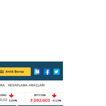
ARA
HESAPLAMA ARAÇLARI
BONO
BITCOIN
0,02
3.092.603
0,00%
-0,13%