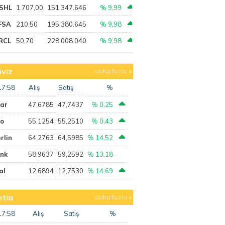
SHL
1.707,00
151.347.646
% 9,99
FSA
210,50
195.380.645
% 9,98
RCL
50,70
228.008.040
% 9,98
viz
daha fazla
17:58
Alış
Satış
%
lar
47,6785
47,7437
% 0,25
ro
55,1254
55,2510
% 0,43
rlin
64,2763
64,5985
% 14,52
ank
58,9637
59,2592
% 13,18
al
12,6894
12,7530
% 14,69
tia
daha fazla
17:58
Alış
Satış
%