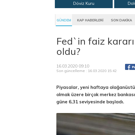
Döviz Kuru
Dol
GÜNDEM
KAP HABERLERİ
SON DAKİKA
Fed`in faiz karar
oldu?
16.03.2020 09:10
Son güncelleme : 16.03.2020 15:42
Piyasalar, yeni haftaya olağanüst
olmak üzere birçok merkez bankasın
güne 6,31 seviyesinde başladı.