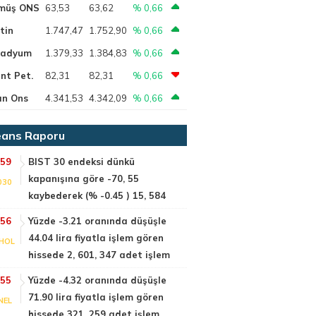
müş ONS
63,53
63,62
% 0,66
tin
1.747,47
1.752,90
% 0,66
ladyum
1.379,33
1.384,83
% 0,66
nt Pet.
82,31
82,31
% 0,66
ın Ons
4.341,53
4.342,09
% 0,66
ans Raporu
:59
BIST 30 endeksi dünkü
kapanışına göre -70, 55
030
kaybederek (% -0.45 ) 15, 584
:56
Yüzde -3.21 oranında düşüşle
44.04 lira fiyatla işlem gören
HOL
hissede 2, 601, 347 adet işlem
:55
Yüzde -4.32 oranında düşüşle
71.90 lira fiyatla işlem gören
NEL
hissede 321, 259 adet işlem