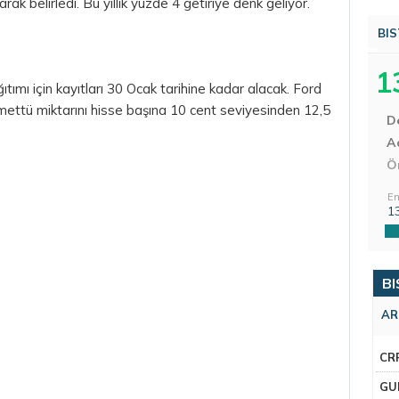
rak belirledi. Bu yıllık yüzde 4 getiriye denk geliyor.
BIS
1
ıtımı için kayıtları 30 Ocak tarihine kadar alacak. Ford
ettü miktarını hisse başına 10 cent seviyesinden 12,5
D
Aç
Ö
En
1
BI
AR
CR
GU