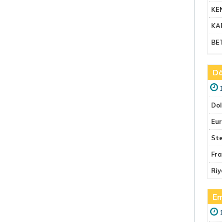
KE
KA
BE
Dö
Do
Eu
Ste
Fr
Riy
Em