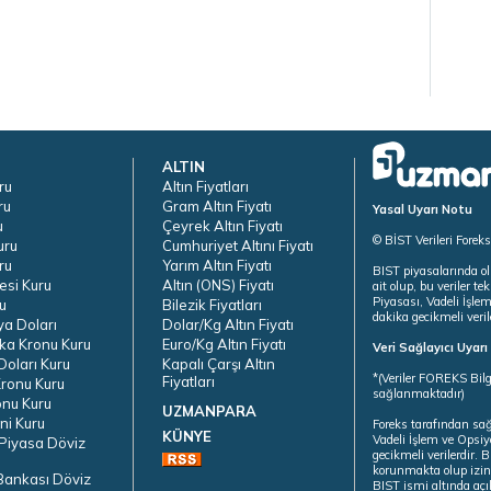
ALTIN
ru
Altın Fiyatları
ru
Gram Altın Fiyatı
Yasal Uyarı Notu
u
Çeyrek Altın Fiyatı
© BİST Verileri Forek
uru
Cumhuriyet Altını Fiyatı
ru
Yarım Altın Fiyatı
BIST piyasalarında ol
esi Kuru
Altın (ONS) Fiyatı
ait olup, bu veriler 
Piyasası, Vadeli İşle
u
Bilezik Fiyatları
dakika gecikmeli veril
ya Doları
Dolar/Kg Altın Fiyatı
ka Kronu Kuru
Euro/Kg Altın Fiyatı
Veri Sağlayıcı Uyar
oları Kuru
Kapalı Çarşı Altın
*(Veriler FOREKS Bilg
Fiyatları
ronu Kuru
sağlanmaktadır)
onu Kuru
UZMANPARA
ni Kuru
Foreks tarafından sa
KÜNYE
Vadeli İşlem ve Opsiy
Piyasa Döviz
gecikmeli verilerdir.
korunmakta olup izins
Bankası Döviz
BIST ismi altında açı