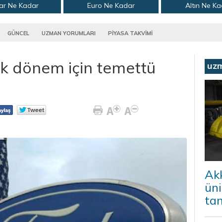
ar Ne Kadar
Euro Ne Kadar
Altın Ne K
GÜNCEL
UZMAN YORUMLARI
PİYASA TAKVİMİ
ek dönem için temettü
uz
Ak
ün
ta