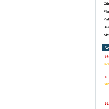
Gü
Pla
Pa
Bre
Alt
Se
16
BA
16
XU
16