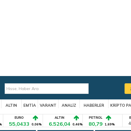
ALTIN
EMTİA
VARANT
ANALİZ
HABERLER
KRİPTO P
EURO
ALTIN
PETROL
55,0433
6.526,04
80,79
4
%
0,06%
0,46%
1,69%