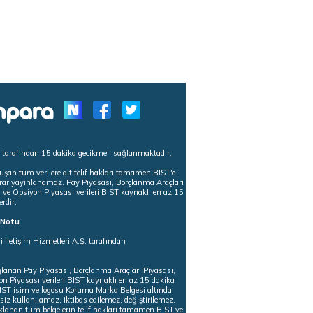
s tarafından 15 dakika gecikmeli sağlanmaktadır.
uşan tüm verilere ait telif hakları tamamen BIST'e
tekrar yayınlanamaz. Pay Piyasası, Borçlanma Araçları
m ve Opsiyon Piyasası verileri BIST kaynaklı en az 15
erdir.
ı Notu
i İletişim Hizmetleri A.Ş. tarafından
ğlanan Pay Piyasası, Borçlanma Araçları Piyasası,
on Piyasası verileri BIST kaynaklı en az 15 dakika
 BIST isim ve logosu Koruma Marka Belgesi altında
iz kullanılamaz, iktibas edilemez, değiştirilemez.
klanan tüm belgelerin telif hakları tamamen BIST'ye