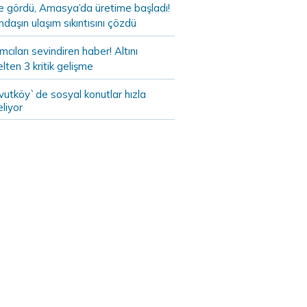
de gördü, Amasya’da üretime başladı!
daşın ulaşım sıkıntısını çözdü
ımcıları sevindiren haber! Altını
lten 3 kritik gelişme
vutköy`de sosyal konutlar hızla
liyor