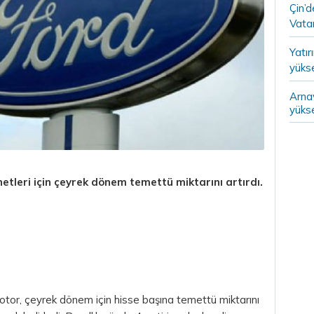
Çin’
Vatan
Yatır
yükse
Arna
yükse
netleri için çeyrek dönem temettü miktarını artırdı.
otor, çeyrek dönem için hisse başına temettü miktarını