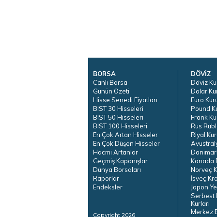
BORSA
DÖVİZ
Canlı Borsa
Döviz Ku
Günün Özeti
Dolar Ku
Hisse Senedi Fiyatları
Euro Kur
BIST 30 Hisseleri
Pound K
BIST 50 Hisseleri
Frank Ku
BIST 100 Hisseleri
Rus Rubl
En Çok Artan Hisseler
Riyal Kur
En Çok Düşen Hisseler
Avustral
Hacmi Artanlar
Danimar
Geçmiş Kapanışlar
Kanada D
Dünya Borsaları
Norveç K
Raporlar
İsveç Kr
Endeksler
Japon Ye
Serbest 
Kurları
Merkez 
Copyright 2026