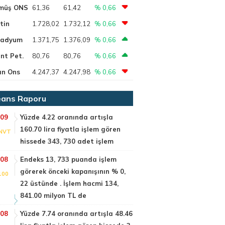
müş ONS
61,36
61,42
% 0,66
tin
1.728,02
1.732,12
% 0,66
ladyum
1.371,75
1.376,09
% 0,66
nt Pet.
80,76
80,76
% 0,66
ın Ons
4.247,37
4.247,98
% 0,66
ans Raporu
:09
Yüzde 4.22 oranında artışla
160.70 lira fiyatla işlem gören
NVT
hissede 343, 730 adet işlem
:08
Endeks 13, 733 puanda işlem
görerek önceki kapanışının % 0,
100
22 üstünde . İşlem hacmi 134,
841.00 milyon TL de
:08
Yüzde 7.74 oranında artışla 48.46