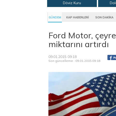
Döviz Kuru
Dol
GÜNDEM
KAP HABERLERİ
SON DAKİKA
Ford Motor, çeyr
miktarını artırdı
09.01.2015 09:18
Son güncelleme : 09.01.2015 09:18