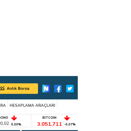
ARA
HESAPLAMA ARAÇLARI
BONO
BITCOIN
0,02
3.051.711
0,00%
-0,07%