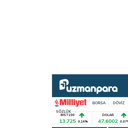
BORSA
DÖVİZ
SÖZLÜK
BIST100
DOLAR
13.725
47,6002
0,16%
0,07