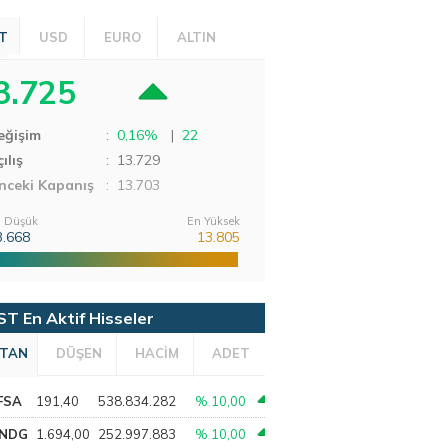
T
USD
EURO
ALTIN
3.725
eğişim
:
0,16%
|
22
ılış
:
13.729
nceki Kapanış
: 13.703
 Düşük
En Yüksek
3.668
13.805
ST En Aktif Hisseler
TAN
DÜŞEN
HACİM
ADET
FSA
191,40
538.834.282
% 10,00
NDG
1.694,00
252.997.883
% 10,00