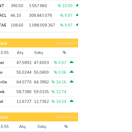
NT
390,50
3.557.860
% 10,00
RCL
46,10
308.843.078
% 9,97
TAE
108,60
1.088.009.367
% 9,97
viz
daha fazla
15:55
Alış
Satış
%
lar
47,5892
47,6003
% 0,07
ro
55,0244
55,0400
% 0,06
rlin
64,0770
64,3982
% 14,16
ank
58,7380
59,0325
% 12,74
al
12,6727
12,7362
% 14,54
tia
daha fazla
15:55
Alış
Satış
%