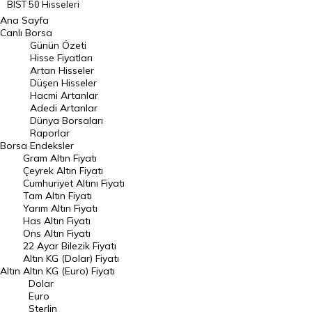
BIST 50 Hisseleri
Ana Sayfa
BIST 100 Hisseleri
Canlı Borsa
Günün Özeti
En Çok Artan Hisseler
Hisse Fiyatları
Artan Hisseler
En Çok Düşen Hisseler
Düşen Hisseler
Hacmi Artanlar
Hacmi Artanlar
Adedi Artanlar
Geçmiş Kapanışlar
Dünya Borsaları
Raporlar
Dünya Borsaları
Borsa
Endeksler
Gram Altın Fiyatı
Raporlar
Çeyrek Altın Fiyatı
Endeksler
Cumhuriyet Altını Fiyatı
Tam Altın Fiyatı
Yarım Altın Fiyatı
DÖVİZ
Has Altın Fiyatı
Ons Altın Fiyatı
Döviz Kuru
22 Ayar Bilezik Fiyatı
Dolar Kuru
Altın KG (Dolar) Fiyatı
Altın
Altın KG (Euro) Fiyatı
Euro Kuru
Dolar
Euro
Pound Kuru
Sterlin