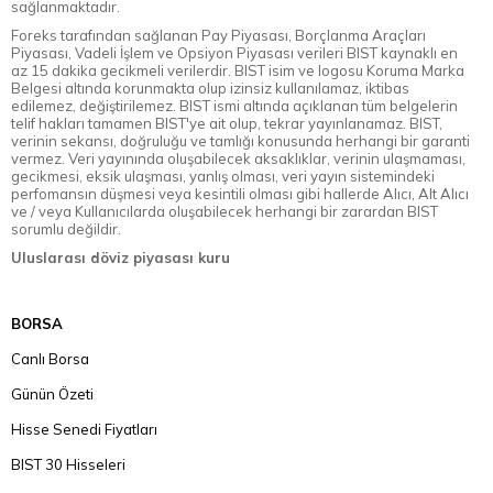
sağlanmaktadır.
Foreks tarafından sağlanan Pay Piyasası, Borçlanma Araçları
Piyasası, Vadeli İşlem ve Opsiyon Piyasası verileri BIST kaynaklı en
az 15 dakika gecikmeli verilerdir. BIST isim ve logosu Koruma Marka
Belgesi altında korunmakta olup izinsiz kullanılamaz, iktibas
edilemez, değiştirilemez. BIST ismi altında açıklanan tüm belgelerin
telif hakları tamamen BIST'ye ait olup, tekrar yayınlanamaz. BIST,
verinin sekansı, doğruluğu ve tamlığı konusunda herhangi bir garanti
vermez. Veri yayınında oluşabilecek aksaklıklar, verinin ulaşmaması,
gecikmesi, eksik ulaşması, yanlış olması, veri yayın sistemindeki
perfomansın düşmesi veya kesintili olması gibi hallerde Alıcı, Alt Alıcı
ve / veya Kullanıcılarda oluşabilecek herhangi bir zarardan BIST
sorumlu değildir.
Uluslarası döviz piyasası kuru
BORSA
Canlı Borsa
Günün Özeti
Hisse Senedi Fiyatları
BIST 30 Hisseleri