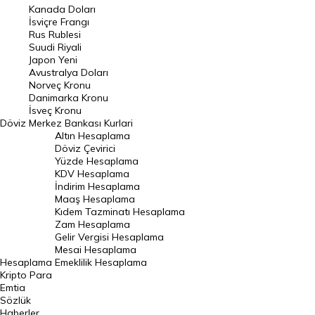
Kanada Doları
Frank Kuru
İsviçre Frangı
Riyal Kuru
Rus Rublesi
Suudi Riyali
Avustralya Doları
Japon Yeni
Avustralya Doları
Danimarka Kronu Kuru
Norveç Kronu
Danimarka Kronu
Kanada Doları Kuru
İsveç Kronu
Döviz
Merkez Bankası Kurlari
Norveç Kronu Kuru
Altın Hesaplama
İsveç Kronu Kuru
Döviz Çevirici
Yüzde Hesaplama
Japon Yeni Kuru
KDV Hesaplama
İndirim Hesaplama
Serbest Piyasa Döviz Kurları
Maaş Hesaplama
Kıdem Tazminatı Hesaplama
Merkez Bankası Döviz Kurları
Zam Hesaplama
Gelir Vergisi Hesaplama
ALTIN
Mesai Hesaplama
Hesaplama
Emeklilik Hesaplama
Altın Fiyatları
Kripto Para
Emtia
Gram Altın Fiyatı
Sözlük
Çeyrek Altın Fiyatı
Haberler