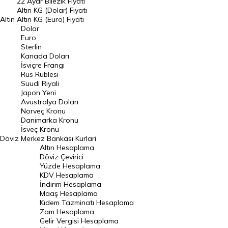
22 Ayar Bilezik Fiyatı
Dolar Kuru
Altın KG (Dolar) Fiyatı
Altın
Altın KG (Euro) Fiyatı
Euro Kuru
Dolar
Euro
Pound Kuru
Sterlin
Kanada Doları
Frank Kuru
İsviçre Frangı
Riyal Kuru
Rus Rublesi
Suudi Riyali
Avustralya Doları
Japon Yeni
Avustralya Doları
Danimarka Kronu Kuru
Norveç Kronu
Danimarka Kronu
Kanada Doları Kuru
İsveç Kronu
Döviz
Merkez Bankası Kurlari
Norveç Kronu Kuru
Altın Hesaplama
İsveç Kronu Kuru
Döviz Çevirici
Yüzde Hesaplama
Japon Yeni Kuru
KDV Hesaplama
İndirim Hesaplama
Serbest Piyasa Döviz Kurları
Maaş Hesaplama
Kıdem Tazminatı Hesaplama
Merkez Bankası Döviz Kurları
Zam Hesaplama
Gelir Vergisi Hesaplama
ALTIN