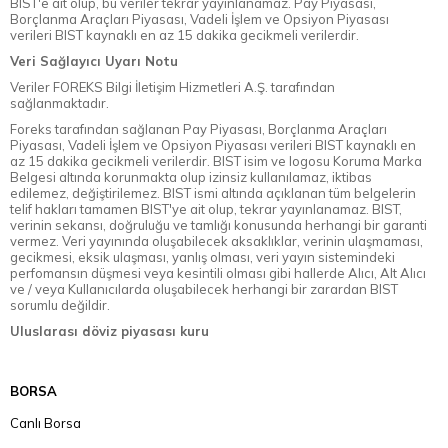
BIST'e ait olup, bu veriler tekrar yayınlanamaz. Pay Piyasası,
Borçlanma Araçları Piyasası, Vadeli İşlem ve Opsiyon Piyasası
verileri BIST kaynaklı en az 15 dakika gecikmeli verilerdir.
Veri Sağlayıcı Uyarı Notu
Veriler FOREKS Bilgi İletişim Hizmetleri A.Ş. tarafından
sağlanmaktadır.
Foreks tarafından sağlanan Pay Piyasası, Borçlanma Araçları
Piyasası, Vadeli İşlem ve Opsiyon Piyasası verileri BIST kaynaklı en
az 15 dakika gecikmeli verilerdir. BIST isim ve logosu Koruma Marka
Belgesi altında korunmakta olup izinsiz kullanılamaz, iktibas
edilemez, değiştirilemez. BIST ismi altında açıklanan tüm belgelerin
telif hakları tamamen BIST'ye ait olup, tekrar yayınlanamaz. BIST,
verinin sekansı, doğruluğu ve tamlığı konusunda herhangi bir garanti
vermez. Veri yayınında oluşabilecek aksaklıklar, verinin ulaşmaması,
gecikmesi, eksik ulaşması, yanlış olması, veri yayın sistemindeki
perfomansın düşmesi veya kesintili olması gibi hallerde Alıcı, Alt Alıcı
ve / veya Kullanıcılarda oluşabilecek herhangi bir zarardan BIST
sorumlu değildir.
Uluslarası döviz piyasası kuru
BORSA
Canlı Borsa