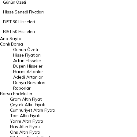
Günün Özeti
Hisse Senedi Fiyatları
BIST 30 Hisseleri
BIST 50 Hisseleri
Ana Sayfa
BIST 100 Hisseleri
Canlı Borsa
Günün Özeti
En Çok Artan Hisseler
Hisse Fiyatları
Artan Hisseler
En Çok Düşen Hisseler
Düşen Hisseler
Hacmi Artanlar
Hacmi Artanlar
Adedi Artanlar
Geçmiş Kapanışlar
Dünya Borsaları
Raporlar
Dünya Borsaları
Borsa
Endeksler
Gram Altın Fiyatı
Raporlar
Çeyrek Altın Fiyatı
Endeksler
Cumhuriyet Altını Fiyatı
Tam Altın Fiyatı
Yarım Altın Fiyatı
DÖVİZ
Has Altın Fiyatı
Ons Altın Fiyatı
Döviz Kuru