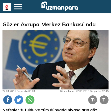
Gözler Avrupa Merkez Bankası`nda
22.01.2015 Perşembe 09:01
Güncelleme : 22.01.2015 Perşembe 12:45
Nefesler tutuldu ve tüm dünyada piyasaların gözü