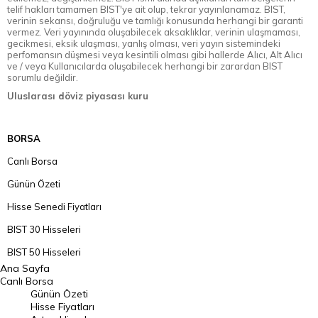
telif hakları tamamen BIST'ye ait olup, tekrar yayınlanamaz. BIST,
verinin sekansı, doğruluğu ve tamlığı konusunda herhangi bir garanti
vermez. Veri yayınında oluşabilecek aksaklıklar, verinin ulaşmaması,
gecikmesi, eksik ulaşması, yanlış olması, veri yayın sistemindeki
perfomansın düşmesi veya kesintili olması gibi hallerde Alıcı, Alt Alıcı
ve / veya Kullanıcılarda oluşabilecek herhangi bir zarardan BIST
sorumlu değildir.
Uluslarası döviz piyasası kuru
BORSA
Canlı Borsa
Günün Özeti
Hisse Senedi Fiyatları
BIST 30 Hisseleri
BIST 50 Hisseleri
Ana Sayfa
BIST 100 Hisseleri
Canlı Borsa
Günün Özeti
En Çok Artan Hisseler
Hisse Fiyatları