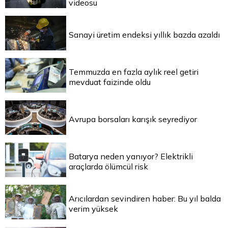
videosu
Sanayi üretim endeksi yıllık bazda azaldı
Temmuzda en fazla aylık reel getiri
mevduat faizinde oldu
Avrupa borsaları karışık seyrediyor
Batarya neden yanıyor? Elektrikli
araçlarda ölümcül risk
Arıcılardan sevindiren haber: Bu yıl balda
verim yüksek