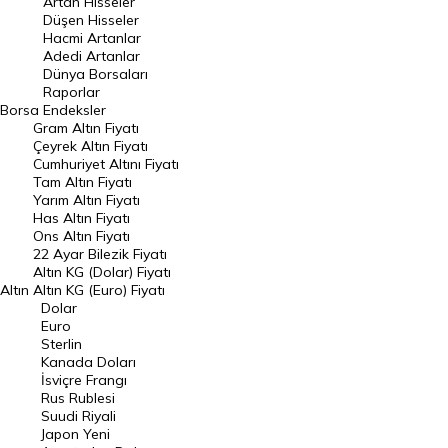
Artan Hisseler
En Çok Düşen Hisseler
Düşen Hisseler
Hacmi Artanlar
Hacmi Artanlar
Adedi Artanlar
Geçmiş Kapanışlar
Dünya Borsaları
Raporlar
Dünya Borsaları
Borsa
Endeksler
Gram Altın Fiyatı
Raporlar
Çeyrek Altın Fiyatı
Endeksler
Cumhuriyet Altını Fiyatı
Tam Altın Fiyatı
Yarım Altın Fiyatı
DÖVİZ
Has Altın Fiyatı
Ons Altın Fiyatı
Döviz Kuru
22 Ayar Bilezik Fiyatı
Dolar Kuru
Altın KG (Dolar) Fiyatı
Altın
Altın KG (Euro) Fiyatı
Euro Kuru
Dolar
Euro
Pound Kuru
Sterlin
Kanada Doları
Frank Kuru
İsviçre Frangı
Riyal Kuru
Rus Rublesi
Suudi Riyali
Avustralya Doları
Japon Yeni