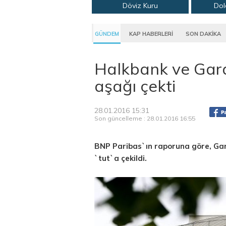
Döviz Kuru
Dol
GÜNDEM
KAP HABERLERİ
SON DAKİKA
Halkbank ve Garan
aşağı çekti
28.01.2016 15:31
Son güncelleme : 28.01.2016 16:55
BNP Paribas`ın raporuna göre, Gar
`tut`a çekildi.