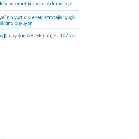
lerin internet kullanımı iki katını aştı
ye`nin yurt dışı enerji stratejisi güçlü
lıklarla büyüyor
ay|||a ayrılan AR-GE bütçesi 107 kat