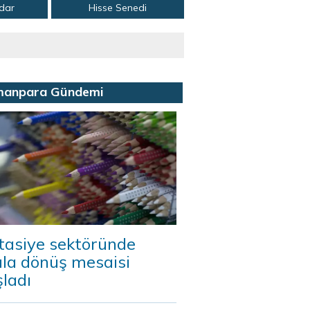
adar
Hisse Senedi
manpara Gündemi
tasiye sektöründe
ula dönüş mesaisi
ladı