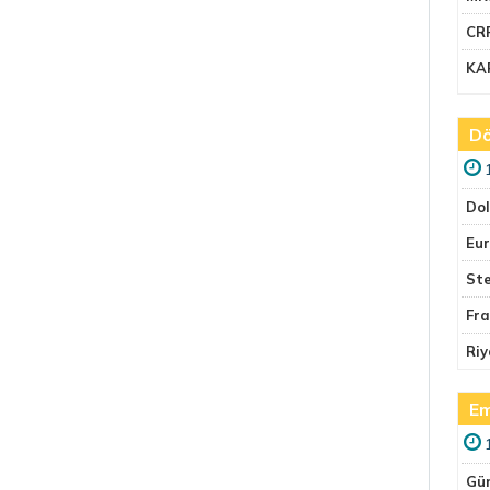
CR
KA
Dö
Do
Eu
Ste
Fr
Riy
Em
Gü