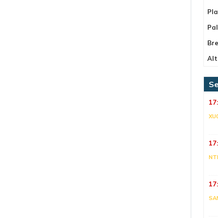
Pla
Pa
Bre
Alt
Se
17
XU
17
NT
17
SA