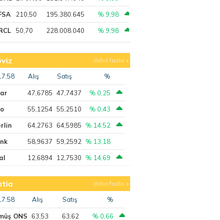
FSA
210,50
195.380.645
% 9,98
RCL
50,70
228.008.040
% 9,98
viz
daha fazla
17:58
Alış
Satış
%
lar
47,6785
47,7437
% 0,25
ro
55,1254
55,2510
% 0,43
rlin
64,2763
64,5985
% 14,52
ank
58,9637
59,2592
% 13,18
al
12,6894
12,7530
% 14,69
tia
daha fazla
17:58
Alış
Satış
%
müş ONS
63,53
63,62
% 0,66