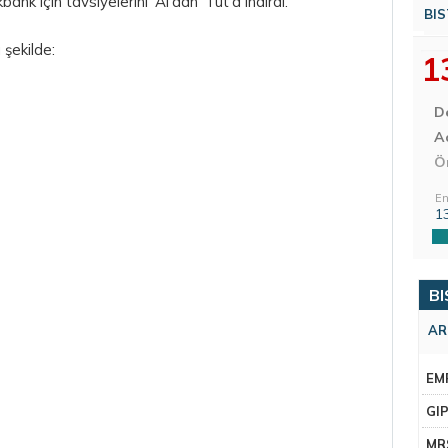
k için tavsiyelerini 'Al'dan 'Tut'a indirdi.
BIS
 şekilde:
1
D
Aç
Ö
En
1
BI
AR
EM
GI
MR