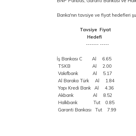
BNP Paribas, Garanti Bankası ve Halkban
Banka'nın tavsiye ve fiyat hedefleri şu
Tavsiye Fiyat
Hedefi
------- -----
İş Bankası C Al 6.65
TSKB Al 2.00
Vakıfbank Al 5.17
Al Baraka Türk Al 1.84
Yapı Kredi Bank Al 4.36
Akbank Al 8.52
Halkbank Tut 0.85
Garanti Bankası Tut 7.99