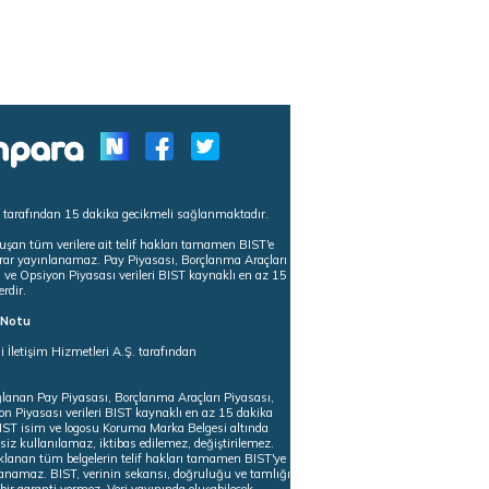
s tarafından 15 dakika gecikmeli sağlanmaktadır.
uşan tüm verilere ait telif hakları tamamen BIST'e
tekrar yayınlanamaz. Pay Piyasası, Borçlanma Araçları
m ve Opsiyon Piyasası verileri BIST kaynaklı en az 15
erdir.
ı Notu
i İletişim Hizmetleri A.Ş. tarafından
ğlanan Pay Piyasası, Borçlanma Araçları Piyasası,
on Piyasası verileri BIST kaynaklı en az 15 dakika
 BIST isim ve logosu Koruma Marka Belgesi altında
iz kullanılamaz, iktibas edilemez, değiştirilemez.
klanan tüm belgelerin telif hakları tamamen BIST'ye
nlanamaz. BIST, verinin sekansı, doğruluğu ve tamlığı
ir garanti vermez. Veri yayınında oluşabilecek