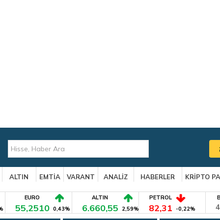
ALTIN
EMTİA
VARANT
ANALİZ
HABERLER
KRİPTO P
EURO
ALTIN
PETROL
55,2510
6.660,55
82,31
4
%
0,43%
2,59%
-0,22%