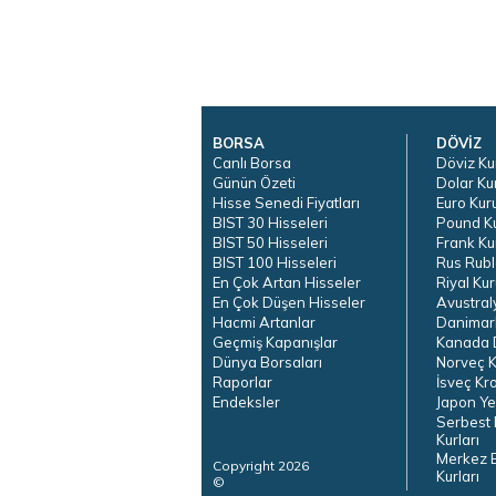
BORSA
DÖVİZ
Canlı Borsa
Döviz Ku
Günün Özeti
Dolar Ku
Hisse Senedi Fiyatları
Euro Kur
BIST 30 Hisseleri
Pound K
BIST 50 Hisseleri
Frank Ku
BIST 100 Hisseleri
Rus Rubl
En Çok Artan Hisseler
Riyal Kur
En Çok Düşen Hisseler
Avustral
Hacmi Artanlar
Danimar
Geçmiş Kapanışlar
Kanada D
Dünya Borsaları
Norveç K
Raporlar
İsveç Kr
Endeksler
Japon Ye
Serbest 
Kurları
Merkez 
Copyright 2026
Kurları
©