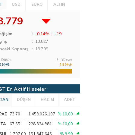
T
USD
EURO
ALTIN
3.779
eğişim
:
-0,14%
|
-19
ılış
:
13.827
nceki Kapanış
: 13.799
 Düşük
En Yüksek
3.699
13.956
ST En Aktif Hisseler
TAN
DÜŞEN
HACİM
ADET
PAE
73,70
1.458.026.107
% 10,00
PTA
67,65
228.324.881
% 10,00
SHL
1.707,00
151.347.646
% 9,99