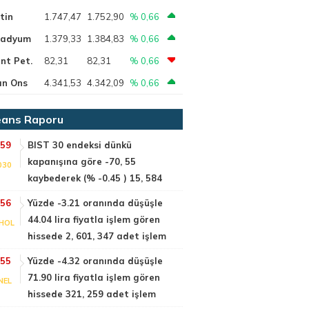
tin
1.747,47
1.752,90
% 0,66
ladyum
1.379,33
1.384,83
% 0,66
nt Pet.
82,31
82,31
% 0,66
ın Ons
4.341,53
4.342,09
% 0,66
ans Raporu
:59
BIST 30 endeksi dünkü
kapanışına göre -70, 55
030
kaybederek (% -0.45 ) 15, 584
:56
Yüzde -3.21 oranında düşüşle
44.04 lira fiyatla işlem gören
HOL
hissede 2, 601, 347 adet işlem
:55
Yüzde -4.32 oranında düşüşle
71.90 lira fiyatla işlem gören
NEL
hissede 321, 259 adet işlem