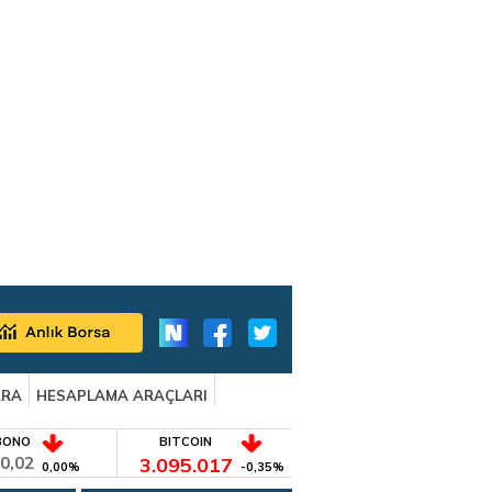
ARA
HESAPLAMA ARAÇLARI
BONO
BITCOIN
0,02
3.095.017
0,00%
-0,35%