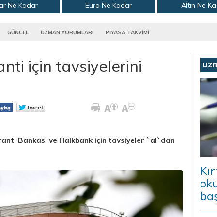
ar Ne Kadar
Euro Ne Kadar
Altın Ne K
GÜNCEL
UZMAN YORUMLARI
PİYASA TAKVİMİ
ti için tavsiyelerini
uz
anti Bankası ve Halkbank için tavsiyeler `al`dan
Kır
ok
baş