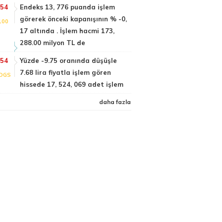
:54
Endeks 13, 776 puanda işlem
görerek önceki kapanışının % -0,
100
17 altında . İşlem hacmi 173,
288.00 milyon TL de
:54
Yüzde -9.75 oranında düşüşle
7.68 lira fiyatla işlem gören
DGS
hissede 17, 524, 069 adet işlem
daha fazla