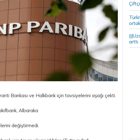
Çiftçi
Türki
ortak
|||Uz
arttı
nti Bankası ve Halkbank için tavsiyelerini aşağı çekti.
kıfbank, Albaraka
lerini değiştirmedi.