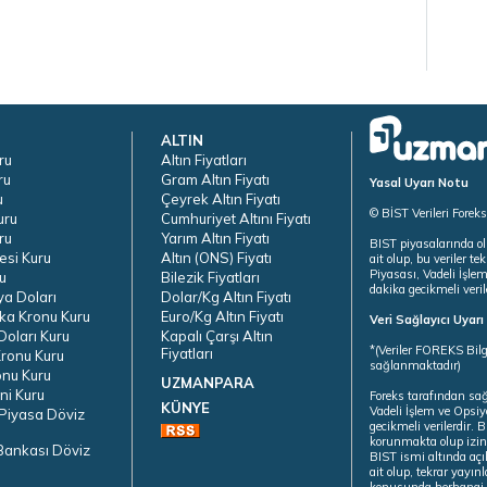
ALTIN
ru
Altın Fiyatları
ru
Gram Altın Fiyatı
Yasal Uyarı Notu
u
Çeyrek Altın Fiyatı
© BİST Verileri Forek
uru
Cumhuriyet Altını Fiyatı
ru
Yarım Altın Fiyatı
BIST piyasalarında ol
esi Kuru
Altın (ONS) Fiyatı
ait olup, bu veriler 
Piyasası, Vadeli İşle
u
Bilezik Fiyatları
dakika gecikmeli veril
ya Doları
Dolar/Kg Altın Fiyatı
ka Kronu Kuru
Euro/Kg Altın Fiyatı
Veri Sağlayıcı Uyar
oları Kuru
Kapalı Çarşı Altın
*(Veriler FOREKS Bilg
Fiyatları
ronu Kuru
sağlanmaktadır)
onu Kuru
UZMANPARA
ni Kuru
Foreks tarafından sa
KÜNYE
Vadeli İşlem ve Opsiy
Piyasa Döviz
gecikmeli verilerdir.
korunmakta olup izins
Bankası Döviz
BIST ismi altında açı
ait olup, tekrar yayı
konusunda herhangi b