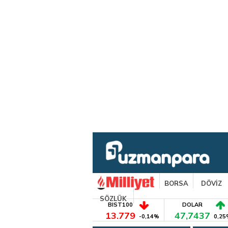
BORSA
DÖVİZ
SÖZLÜK
BIST100
DOLAR
13.779
47,7437
-0,14%
0,25