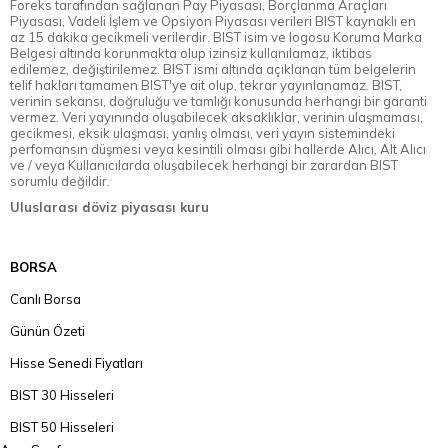
Foreks tarafından sağlanan Pay Piyasası, Borçlanma Araçları
Piyasası, Vadeli İşlem ve Opsiyon Piyasası verileri BIST kaynaklı en
az 15 dakika gecikmeli verilerdir. BIST isim ve logosu Koruma Marka
Belgesi altında korunmakta olup izinsiz kullanılamaz, iktibas
edilemez, değiştirilemez. BIST ismi altında açıklanan tüm belgelerin
telif hakları tamamen BIST'ye ait olup, tekrar yayınlanamaz. BIST,
verinin sekansı, doğruluğu ve tamlığı konusunda herhangi bir garanti
vermez. Veri yayınında oluşabilecek aksaklıklar, verinin ulaşmaması,
gecikmesi, eksik ulaşması, yanlış olması, veri yayın sistemindeki
perfomansın düşmesi veya kesintili olması gibi hallerde Alıcı, Alt Alıcı
ve / veya Kullanıcılarda oluşabilecek herhangi bir zarardan BIST
sorumlu değildir.
Uluslarası döviz piyasası kuru
BORSA
Canlı Borsa
Günün Özeti
Hisse Senedi Fiyatları
BIST 30 Hisseleri
BIST 50 Hisseleri