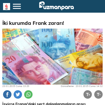
İki kurumda Frank zararı!
23.01.2015 Cuma 13:29
Güncelleme : 23.01.2015 Cuma 14:12
İsviçre Frangı'daki sert dalgalanmaların aracı