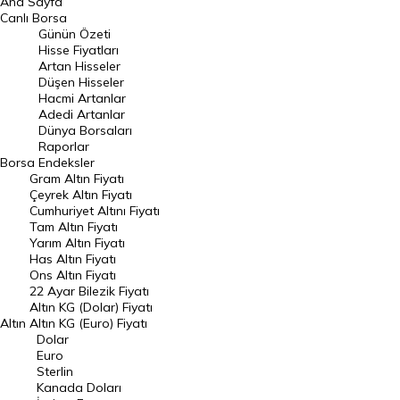
Ana Sayfa
BIST 100 Hisseleri
Canlı Borsa
Günün Özeti
En Çok Artan Hisseler
Hisse Fiyatları
Artan Hisseler
En Çok Düşen Hisseler
Düşen Hisseler
Hacmi Artanlar
Hacmi Artanlar
Adedi Artanlar
Geçmiş Kapanışlar
Dünya Borsaları
Raporlar
Dünya Borsaları
Borsa
Endeksler
Gram Altın Fiyatı
Raporlar
Çeyrek Altın Fiyatı
Endeksler
Cumhuriyet Altını Fiyatı
Tam Altın Fiyatı
Yarım Altın Fiyatı
DÖVİZ
Has Altın Fiyatı
Ons Altın Fiyatı
Döviz Kuru
22 Ayar Bilezik Fiyatı
Dolar Kuru
Altın KG (Dolar) Fiyatı
Altın
Altın KG (Euro) Fiyatı
Euro Kuru
Dolar
Euro
Pound Kuru
Sterlin
Kanada Doları
Frank Kuru